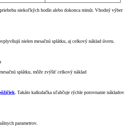
v priebehu niekoľkých hodín alebo dokonca minút. Vhodný výber
 ovplyvňujú nielen mesačnú splátku, aj celkový náklad úveru.
u
 mesačnú splátku, môže zvýšiť celkový náklad
ôžičiek
. Takáto kalkulačka uľahčuje rýchle porovnanie nákladov
uálnych parametrov.