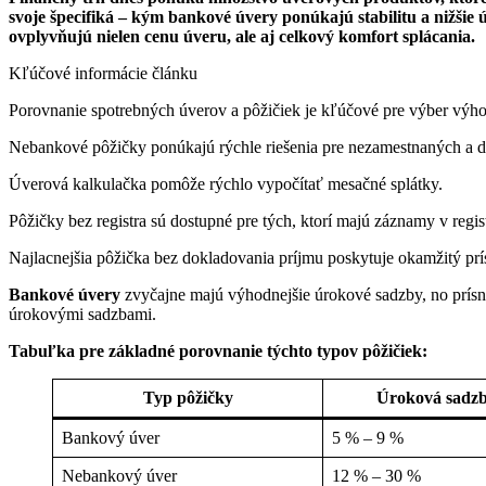
svoje špecifiká – kým bankové úvery ponúkajú stabilitu a nižšie 
ovplyvňujú nielen cenu úveru, ale aj celkový komfort splácania.
Kľúčové informácie článku
Porovnanie spotrebných úverov a pôžičiek je kľúčové pre výber výh
Nebankové pôžičky ponúkajú rýchle riešenia pre nezamestnaných a d
Úverová kalkulačka pomôže rýchlo vypočítať mesačné splátky.
Pôžičky bez registra sú dostupné pre tých, ktorí majú záznamy v regis
Najlacnejšia pôžička bez dokladovania príjmu poskytuje okamžitý prí
Bankové úvery
zvyčajne majú výhodnejšie úrokové sadzby, no prísn
úrokovými sadzbami.
Tabuľka pre základné porovnanie týchto typov pôžičiek:
Typ pôžičky
Úroková sadzba
Bankový úver
5 % – 9 %
Nebankový úver
12 % – 30 %