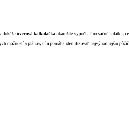
by dokáže
úverová kalkulačka
okamžite vypočítať mesačnú splátku, cel
ych možností a plánov, čím pomáha identifikovať najvýhodnejšiu pôžič