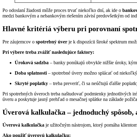
Po odoslaní žiadosti môže proces trvať niekoľko dní, ak ide o
bankov
medzi bankovým a nebankovým riešením závisí predovšetkým od indivi
Hlavné kritériá výberu pri porovnaní spo
Pre záujemcov o
spotrebný úver
je k dispozícii široké spektrum mož
Pri výbere treba zvážiť nasledujúce faktory:
Úroková sadzba
– banky ponúkajú obvykle nižšie úroky, kým n
Doba splatnosti
– spotrebné úvery možno splácať od niekoľkýc
Skryté poplatky
– treba preveriť, či sa neúčtujú ďalšie poplat
Pri spotrebných úveroch treba naštudovať podmienky jednotlivých inšt
úveru a poskytuje jasný prehľad o mesačnej splátke na základe požiča
Úverová kalkulačka – jednoduchý spôsob,
Úverová kalkulačka
je užitočným nástrojom, ktorý pomáha klientom
Ako použiť úverovú kalkulačku: