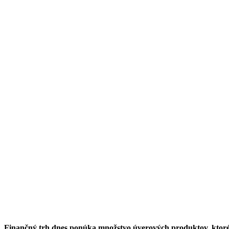
Finančný trh dnes ponúka množstvo úverových produktov, ktoré 