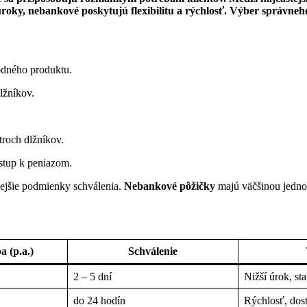
úroky, nebankové poskytujú flexibilitu a rýchlosť. Výber správneh
odného produktu.
lžníkov.
troch dlžníkov.
stup k peniazom.
ejšie podmienky schválenia.
Nebankové pôžičky
majú väčšinou jednod
 (p.a.)
Schválenie
2 – 5 dní
Nižší úrok, sta
do 24 hodín
Rýchlosť, dos