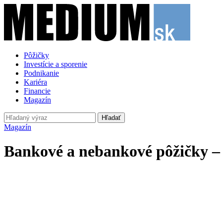
Pôžičky
Investície a sporenie
Podnikanie
Kariéra
Financie
Magazín
Hľadať
Magazín
Bankové a nebankové pôžičky –