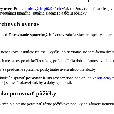
ý úver
. Pri
nebankových pôžičkách
však možno získať financie aj 
duálnej finančnej situácie žiadateľa a účelu pôžičky.
trebných úverov
ností.
Porovnanie spotrebných úverov
zahŕňa viaceré aspekty, ktoré
ebankové inštitúcie ich majú vyššie, no flexibilnejšie schválenia úver
h mesiacov po niekoľko rokov, pričom dlhšia doba splatnosti znižuje
ky za predčasné splatenie, poskytnutie úveru alebo iné služby
itúcií a spraviť
porovnanie úverov
cez dostupné online
kalkulačky p
nej sumy, úrokovej sadzby a doby splatnosti.
 ako porovnať pôžičky
 rýchlo a presne porovnať rôzne pôžičkové ponuky na základe individ