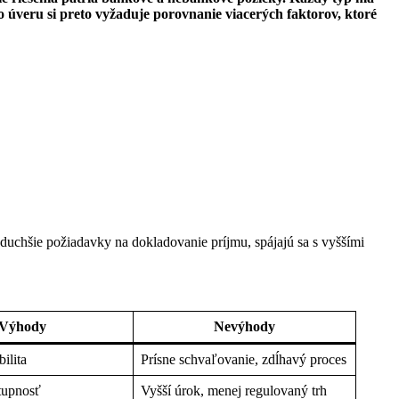
o úveru si preto vyžaduje porovnanie viacerých faktorov, ktoré
uchšie požiadavky na dokladovanie príjmu, spájajú sa s vyššími
Výhody
Nevýhody
bilita
Prísne schvaľovanie, zdĺhavý proces
tupnosť
Vyšší úrok, menej regulovaný trh