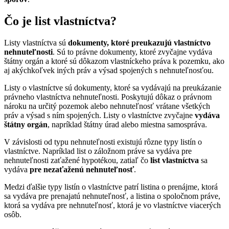
Čo je list vlastníctva?
Listy vlastníctva sú
dokumenty, ktoré preukazujú vlastníctvo
nehnuteľnosti
. Sú to právne dokumenty, ktoré zvyčajne vydáva
štátny orgán a ktoré sú dôkazom vlastníckeho práva k pozemku, ako
aj akýchkoľvek iných práv a výsad spojených s nehnuteľnosťou.
Listy o vlastníctve sú dokumenty, ktoré sa vydávajú na preukázanie
právneho vlastníctva nehnuteľnosti. Poskytujú dôkaz o právnom
nároku na určitý pozemok alebo nehnuteľnosť vrátane všetkých
práv a výsad s ním spojených. Listy o vlastníctve zvyčajne
vydáva
štátny orgán
, napríklad štátny úrad alebo miestna samospráva.
V závislosti od typu nehnuteľnosti existujú rôzne typy listín o
vlastníctve. Napríklad list o záložnom práve sa vydáva pre
nehnuteľnosti zaťažené hypotékou, zatiaľ čo
list vlastníctva
sa
vydáva
pre nezaťaženú nehnuteľnosť
.
Medzi ďalšie typy listín o vlastníctve patrí listina o prenájme, ktorá
sa vydáva pre prenajatú nehnuteľnosť, a listina o spoločnom práve,
ktorá sa vydáva pre nehnuteľnosť, ktorá je vo vlastníctve viacerých
osôb.