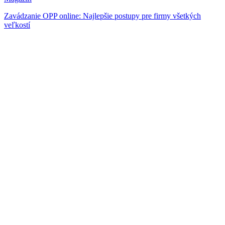
Zavádzanie OPP online: Najlepšie postupy pre firmy všetkých
veľkostí