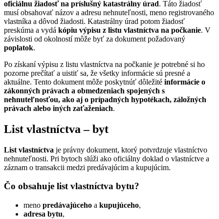
oficiálnu žiadosť na príslušný katastrálny úrad
. Táto žiadosť
musí obsahovať názov a adresu nehnuteľnosti, meno registrovaného
vlastníka a dôvod žiadosti. Katastrálny úrad potom žiadosť
preskúma a vydá
kópiu výpisu z listu vlastníctva na počkanie
. V
závislosti od okolností môže byť za dokument požadovaný
poplatok
.
Po získaní výpisu z listu vlastníctva na počkanie je potrebné si ho
pozorne prečítať a uistiť sa, že všetky informácie sú presné a
aktuálne. Tento dokument môže poskytnúť dôležité
informácie o
zákonných právach a obmedzeniach spojených s
nehnuteľnosťou, ako aj o prípadných hypotékach, záložných
právach alebo iných zaťaženiach
.
List vlastníctva – byt
List vlastníctva
je právny dokument, ktorý potvrdzuje vlastníctvo
nehnuteľnosti. Pri bytoch slúži ako oficiálny doklad o vlastníctve a
záznam o transakcii medzi predávajúcim a kupujúcim.
Čo obsahuje list vlastníctva bytu?
meno
predávajúceho
a
kupujúceho
,
adresa bytu
,