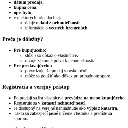
dátum predaja
,
kúpna cena
,
opis bytu
,
v niektorých prípadoch aj:
údaje o
dani z nehnuteľnosti
,
informácie o
vecných bremenách
.
Prečo je dôležitý?
Pre kupujúceho:
slúži ako dôkaz o vlastníctve,
určuje zákonné práva k nehnuteľnosti.
Pre predávajúceho:
potvrdzuje, že predaj sa uskutočnil,
môže sa použiť ako dôkaz pri prípadnom spore.
Registrácia a verejný prístup
Po predaji sa list vlastníctva
prevádza na meno kupujúceho
.
Registruje sa v
katastri nehnuteľností
.
Je dostupný na verejné nahliadnutie ako
výpis z katastra
.
Takto sa zabezpečí jasné určenie vlastníka a predíde sa
sporom.