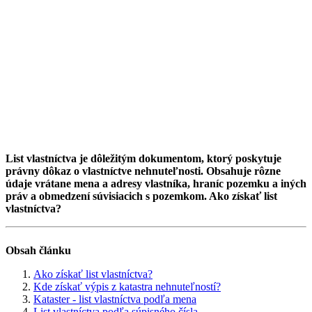
List vlastníctva je dôležitým dokumentom, ktorý poskytuje
právny dôkaz o vlastníctve nehnuteľnosti. Obsahuje rôzne
údaje vrátane mena a adresy vlastníka, hraníc pozemku a iných
práv a obmedzení súvisiacich s pozemkom. Ako získať list
vlastníctva?
Obsah článku
Ako získať list vlastníctva?
Kde získať výpis z katastra nehnuteľností?
Kataster - list vlastníctva podľa mena
List vlastníctva podľa súpisného čísla