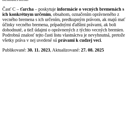
Časť C –
ťarcha
– poskytuje
informácie o vecných bremenách s
ich konkrétnym určením
, obsahom, označením oprávneného z
vecného bremena s ich určením, predkupným právom, ak majú mať
účinky vecného bremena, prípadnými ďalšími právami, ak boli
dohodnuté, a tiež údajmi o oprávnených z týchto vecných bremien.
Podrobná znalosť tejto časti listu vlastnáctva je nevyhnutná, pretože
všetky práva v nej uvedené sú
právami k cudzej veci
.
Publikované:
30. 11. 2023
, Aktualizované:
27. 08. 2025