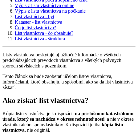
Výpis z listu vlastníctva online
Výpis z listu vlastníctva na počkanie
List vlastníctva - byt
Kataster - list vlastníctva
Čo je list vlastníctva?
List vlastníctva - čo obsahuje?
List vlastníctva - štruktúra
Listy vlastníctva poskytujú aj užitočné informácie o všetkých
predchádzajúcich prevodoch vlastníctva a všetkých právnych
sporoch súvisiacich s pozemkom.
Tento článok sa bude zaoberať účelom listov vlastníctva,
informáciami, ktoré obsahujú, a spôsobmi, ako sa dá list vlastníctva
získať.
Ako získať list vlastníctva?
Kópia listu vlastníctva je k dispozícii
na príslušnom katastrálnom
úrade, ktorý sa nachádza v okrese nehnuteľnosti
, a nie v okrese
vlastníka alebo spoluvlastníkov. K dispozícii je iba
kópia listu
vlastníctva
, nie originál.