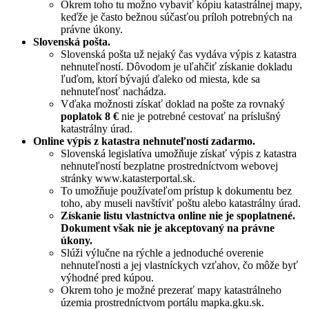
Okrem toho tu možno vybaviť kópiu katastrálnej mapy,
keďže je často bežnou súčasťou príloh potrebných na
právne úkony.
Slovenská pošta.
Slovenská pošta už nejaký čas vydáva výpis z katastra
nehnuteľností. Dôvodom je uľahčiť získanie dokladu
ľuďom, ktorí bývajú ďaleko od miesta, kde sa
nehnuteľnosť nachádza.
Vďaka možnosti získať doklad na pošte za rovnaký
poplatok 8 €
nie je potrebné cestovať na príslušný
katastrálny úrad.
Online výpis z katastra nehnuteľností zadarmo.
Slovenská legislatíva umožňuje získať výpis z katastra
nehnuteľností bezplatne prostredníctvom webovej
stránky www.katasterportal.sk.
To umožňuje používateľom prístup k dokumentu bez
toho, aby museli navštíviť poštu alebo katastrálny úrad.
Získanie listu vlastníctva online nie je spoplatnené.
Dokument však nie je akceptovaný na právne
úkony.
Slúži výlučne na rýchle a jednoduché overenie
nehnuteľnosti a jej vlastníckych vzťahov, čo môže byť
výhodné pred kúpou.
Okrem toho je možné prezerať mapy katastrálneho
územia prostredníctvom portálu mapka.gku.sk.