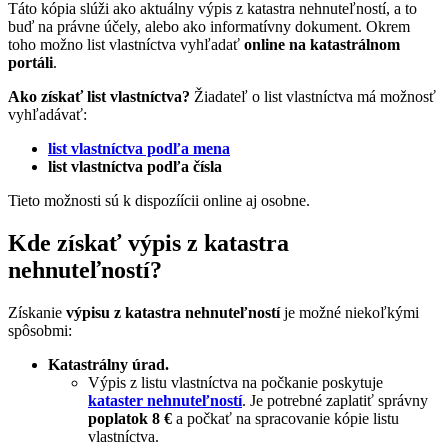
Táto kópia slúži ako aktuálny výpis z katastra nehnuteľností, a to
buď na právne účely, alebo ako informatívny dokument. Okrem
toho možno list vlastníctva vyhľadať
online na katastrálnom
portáli
.
Ako získať list vlastníctva?
Žiadateľ o list vlastníctva má možnosť
vyhľadávať:
list vlastníctva podľa mena
list vlastníctva podľa čísla
Tieto možnosti sú k dispozíícii online aj osobne.
Kde získať výpis z katastra
nehnuteľností?
Získanie
výpisu z katastra nehnuteľností
je možné niekoľkými
spôsobmi:
Katastrálny úrad.
Výpis z listu vlastníctva na počkanie poskytuje
kataster nehnuteľností
. Je potrebné zaplatiť správny
poplatok 8 €
a počkať na spracovanie kópie listu
vlastníctva.