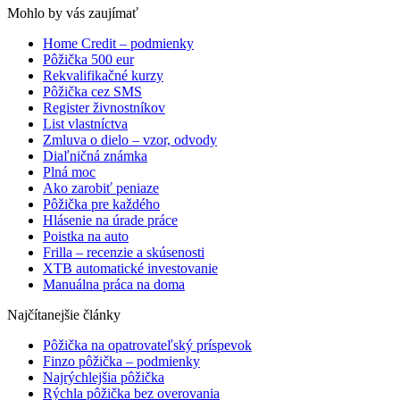
Mohlo by vás zaujímať
Home Credit – podmienky
Pôžička 500 eur
Rekvalifikačné kurzy
Pôžička cez SMS
Register živnostníkov
List vlastníctva
Zmluva o dielo – vzor, odvody
Diaľničná známka
Plná moc
Ako zarobiť peniaze
Pôžička pre každého
Hlásenie na úrade práce
Poistka na auto
Frilla – recenzie a skúsenosti
XTB automatické investovanie
Manuálna práca na doma
Najčítanejšie články
Pôžička na opatrovateľský príspevok
Finzo pôžička – podmienky
Najrýchlejšia pôžička
Rýchla pôžička bez overovania