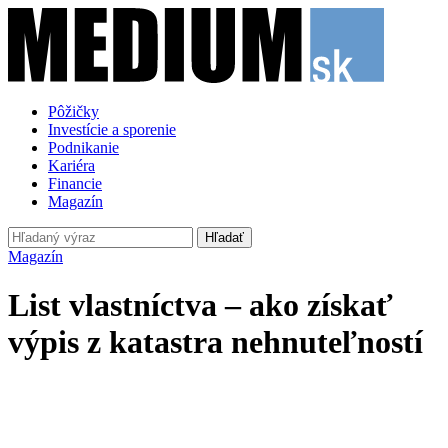
Pôžičky
Investície a sporenie
Podnikanie
Kariéra
Financie
Magazín
Hľadať
Magazín
List vlastníctva – ako získať
výpis z katastra nehnuteľností