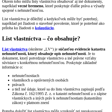
Okrem toho môžu listy vlastníctva obsahovať aj iné dokumenty,
napríklad
vecné bremeno
, ktoré poskytuje ďalšie práva a výsady
spojené s nehnuteľnosťou.
List vlastníctva je dôležitý a kedykoľvek môže byť potrebný,
napríklad pri žiadosti o stavebné povolenie, ktoré je potrebné ako
príloha ku žiadosti o
kolaudáciu
.
List vlastníctva – čo obsahuje?
List vlastníctva
(skrátene „LV“) je
súčasťou evidencie katastra
nehnuteľností, ktorý obsahuje opis nehnuteľností
. Je to
dokument, ktorý potvrdzuje vlastníctvo a iné právne vzťahy
súvisiace s konkrétnou nehnuteľnosťou. Poskytuje základné
informácie o:
nehnuteľnostiach
vlastníkoch a oprávnených osobách
právach
a tiež iné údaje, ktoré sa do listu vlastníctva zapisujú podľa
Zákona č. 162/1995 Z. z. o katastri nehnuteľností a o zápise
vlastníckych a iných práv k nehnuteľnostiam (katastrálny
zákon) v platnom znení
Potreba doložiť list vlastníctva môže vzniknúť pri preukazovaní