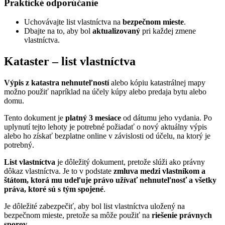
Praktické odporúčanie
Uchovávajte list vlastníctva na
bezpečnom mieste
.
Dbajte na to, aby bol
aktualizovaný
pri každej zmene
vlastníctva.
Kataster – list vlastníctva
Výpis z katastra nehnuteľností
alebo kópiu katastrálnej mapy
možno použiť napríklad na účely kúpy alebo predaja bytu alebo
domu.
Tento dokument je
platný 3 mesiace
od dátumu jeho vydania. Po
uplynutí tejto lehoty je potrebné požiadať o nový aktuálny výpis
alebo ho získať bezplatne online v závislosti od účelu, na ktorý je
potrebný.
List vlastníctva
je dôležitý dokument, pretože slúži ako právny
dôkaz vlastníctva. Je to v podstate
zmluva medzi vlastníkom a
štátom, ktorá mu udeľuje právo užívať nehnuteľnosť a všetky
práva, ktoré sú s tým spojené
.
Je dôležité zabezpečiť, aby bol list vlastníctva uložený na
bezpečnom mieste, pretože sa môže použiť na
riešenie právnych
sporov
.