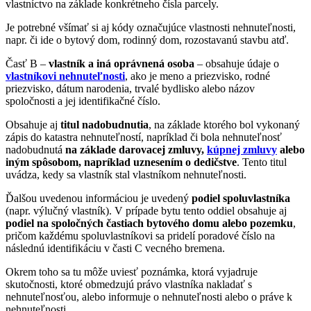
vlastníctvo na základe konkrétneho čísla parcely.
Je potrebné všímať si aj kódy označujúce vlastnosti nehnuteľnosti,
napr. či ide o bytový dom, rodinný dom, rozostavanú stavbu atď.
Časť B –
vlastník a iná oprávnená osoba
– obsahuje údaje o
vlastníkovi nehnuteľnosti
, ako je meno a priezvisko, rodné
priezvisko, dátum narodenia, trvalé bydlisko alebo názov
spoločnosti a jej identifikačné číslo.
Obsahuje aj
titul nadobudnutia
, na základe ktorého bol vykonaný
zápis do katastra nehnuteľností, napríklad či bola nehnuteľnosť
nadobudnutá
na základe darovacej zmluvy,
kúpnej zmluvy
alebo
iným spôsobom, napríklad uznesením o dedičstve
. Tento titul
uvádza, kedy sa vlastník stal vlastníkom nehnuteľnosti.
Ďalšou uvedenou informáciou je uvedený
podiel spoluvlastníka
(napr. výlučný vlastník). V prípade bytu tento oddiel obsahuje aj
podiel na spoločných častiach bytového domu alebo pozemku
,
pričom každému spoluvlastníkovi sa pridelí poradové číslo na
následnú identifikáciu v časti C vecného bremena.
Okrem toho sa tu môže uviesť poznámka, ktorá vyjadruje
skutočnosti, ktoré obmedzujú právo vlastníka nakladať s
nehnuteľnosťou, alebo informuje o nehnuteľnosti alebo o práve k
nehnuteľnosti.