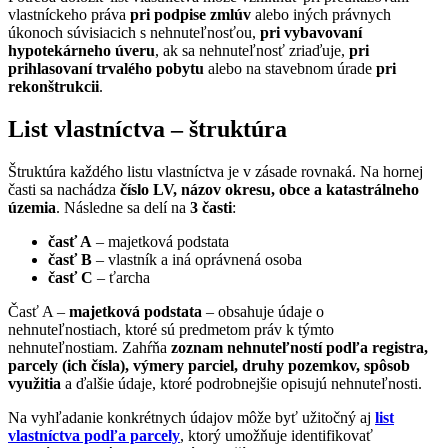
vlastníckeho práva
pri podpise zmlúv
alebo iných právnych
úkonoch súvisiacich s nehnuteľnosťou,
pri vybavovaní
hypotekárneho úveru
, ak sa nehnuteľnosť zriaďuje,
pri
prihlasovaní trvalého pobytu
alebo na stavebnom úrade
pri
rekonštrukcii
.
List vlastníctva – štruktúra
Štruktúra každého listu vlastníctva je v zásade rovnaká. Na hornej
časti sa nachádza
číslo LV, názov okresu, obce a katastrálneho
územia
. Následne sa delí na
3 časti
:
časť A
– majetková podstata
časť B
– vlastník a iná oprávnená osoba
časť C
– ťarcha
Časť A –
majetková podstata
– obsahuje údaje o
nehnuteľnostiach, ktoré sú predmetom práv k týmto
nehnuteľnostiam. Zahŕňa
zoznam nehnuteľností podľa registra,
parcely (ich čísla), výmery parciel, druhy pozemkov, spôsob
využitia
a ďalšie údaje, ktoré podrobnejšie opisujú nehnuteľnosti.
Na vyhľadanie konkrétnych údajov môže byť užitočný aj
list
vlastníctva podľa parcely
, ktorý umožňuje identifikovať