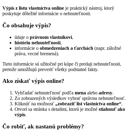
Výpis z listu vlastníctva online
je praktický nástroj, ktorý
poskytuje dôležité informácie o nehnuteľnosti.
Čo obsahuje výpis?
údaje o
právnom vlastníkovi
,
históriu nehnuteľnosti
,
informácie o
obmedzeniach a ťarchách
(napr. záložné
práva, vecné bremená).
Tieto informácie sú užitočné pri kúpe či predaji nehnuteľnosti,
pretože umožňujú preveriť všetky podstatné fakty.
Ako získať výpis online?
Vyhľadať nehnuteľnosť podľa
mena
alebo
adresy
.
Zo zobrazených výsledkov vybrať správnu nehnuteľnosť.
Kliknúť na možnosť
„zobraziť list vlastníctva online“
.
Otvorí sa stránka s detailmi, ktorú je možné
stiahnuť ako
výpis
.
Čo robiť, ak nastanú problémy?