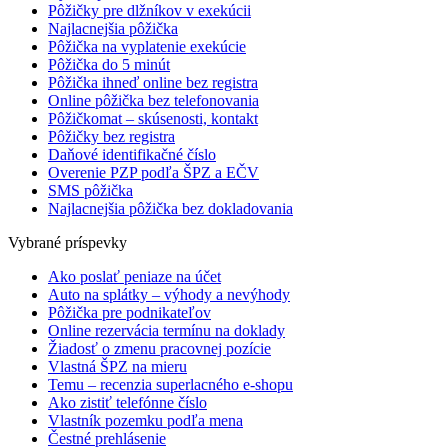
Pôžičky pre dlžníkov v exekúcii
Najlacnejšia pôžička
Pôžička na vyplatenie exekúcie
Pôžička do 5 minút
Pôžička ihneď online bez registra
Online pôžička bez telefonovania
Pôžičkomat – skúsenosti, kontakt
Pôžičky bez registra
Daňové identifikačné číslo
Overenie PZP podľa ŠPZ a EČV
SMS pôžička
Najlacnejšia pôžička bez dokladovania
Vybrané príspevky
Ako poslať peniaze na účet
Auto na splátky – výhody a nevýhody
Pôžička pre podnikateľov
Online rezervácia termínu na doklady
Žiadosť o zmenu pracovnej pozície
Vlastná ŠPZ na mieru
Temu – recenzia superlacného e-shopu
Ako zistiť telefónne číslo
Vlastník pozemku podľa mena
Čestné prehlásenie