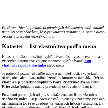
Po zhromaždení a predložení potrebných dokumentov môže majiteľ
nehnuteľnosti očakávať, že výpis katastra dostane buď online alebo
osobne v priebehu niekoľkých dní.
Kataster – list vlastníctva podľa mena
Katasterportál.sk umožňuje vyhľadávanie listu vlastníctva podľa
viacerých parametrov vrátane možnosti vyhľadávania
listu
vlastníctva podľa vlastníka
alebo mena.
Je potrebné poznať aj ďalšie údaje o nehnuteľnosti, ako je kraj,
okres, obec alebo katastrálne územie, v ktorom sa nachádza.
Meno
vlastníka je potrebné vyplniť v tvare Priezvisko Meno alebo
Priezvisko
(prípadne názov právnickej osoby alebo firmy).
Po zadaní potrebných údajov sa ukáže zoznam listov vlastníctva
daného vlastníka. Ak je jeden vlastník uvedený v zozname viac ako
raz, znamená to, že je uvedený na viacerých listoch vlastníctva, t. j.
vlastní viac ako jednu nehnuteľnosť. Viacerých vlastníkov s