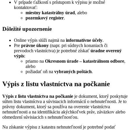
V prípade ťažkostí s prístupom k výpisu je možné
kontaktovať:
miestny katastrálny úrad
, alebo
pozemkový register
.
Dôležité upozornenie
Online výpis slúži najmä na
informatívne účely
.
Pre
právne úkony
(napr. pri súdnych konaniach či
prevodoch vlastníctva) je potrebné získať
úradne overený
výpis
:
priamo na
Okresnom úrade – katastrálnom odbore
,
alebo
požiadať oň na
vybraných poštách
.
Výpis z listu vlastníctva na počkanie
Výpis z listu vlastníctva na počkanie
je dokument, ktorý poskytuje
súhrn listu vlastníctva a súvisiacich informácií o nehnuteľnosti. Je to
právny dokument, ktorý sa používa na overenie vlastníctva
nehnuteľnosti a na identifikáciu akýchkoľvek práv, záväzkov alebo
obmedzení súvisiacich s nehnuteľnosťou.
Na získanie výpisu z katastra nehnuteľností je potrebné podať