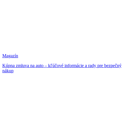
Magazín
Kúpna zmluva na auto – kľúčové informácie a rady pre bezpečný
nákup