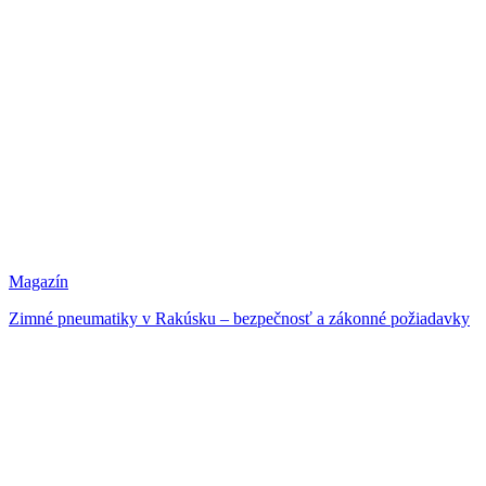
Magazín
Zimné pneumatiky v Rakúsku – bezpečnosť a zákonné požiadavky