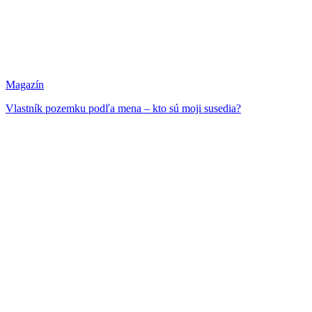
Magazín
Vlastník pozemku podľa mena – kto sú moji susedia?