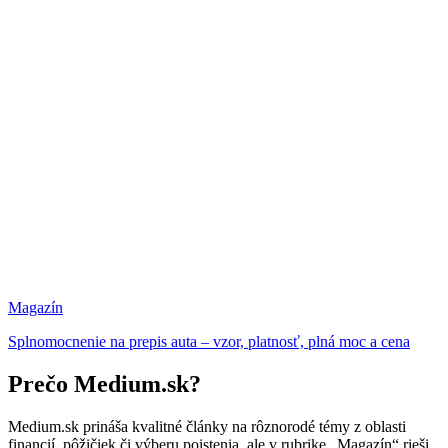
Magazín
Splnomocnenie na prepis auta – vzor, platnosť, plná moc a cena
Prečo Medium.sk?
Medium.sk prináša kvalitné články na rôznorodé témy z oblasti
financií, pôžičiek či výberu poistenia, ale v rubrike „Magazín“ rieši