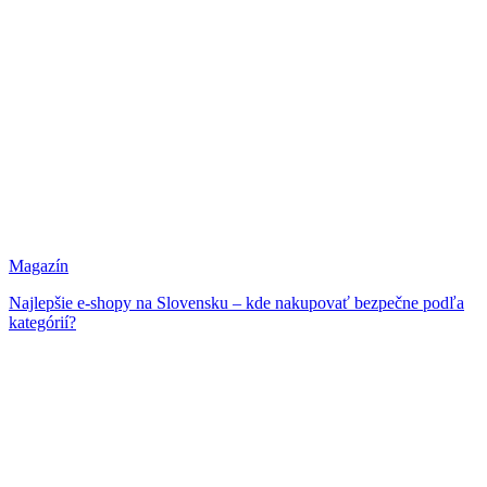
Magazín
Najlepšie e-shopy na Slovensku – kde nakupovať bezpečne podľa
kategórií?