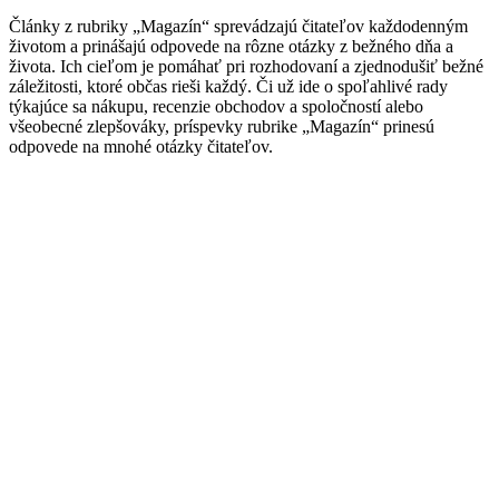
Články z rubriky „Magazín“ sprevádzajú čitateľov každodenným
životom a prinášajú odpovede na rôzne otázky z bežného dňa a
života. Ich cieľom je pomáhať pri rozhodovaní a zjednodušiť bežné
záležitosti, ktoré občas rieši každý. Či už ide o spoľahlivé rady
týkajúce sa nákupu, recenzie obchodov a spoločností alebo
všeobecné zlepšováky, príspevky rubrike „Magazín“ prinesú
odpovede na mnohé otázky čitateľov.