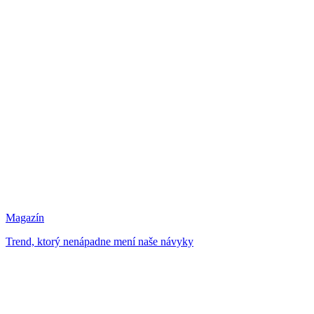
Magazín
Trend, ktorý nenápadne mení naše návyky