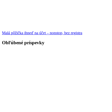
Malá pôžička ihneď na účet – nonstop, bez registra
Obľúbené príspevky