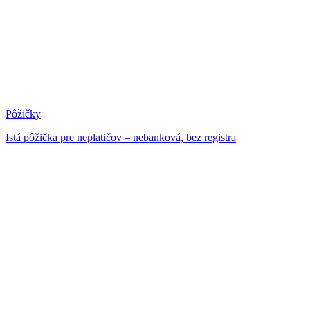
Pôžičky
Istá pôžička pre neplatičov – nebanková, bez registra