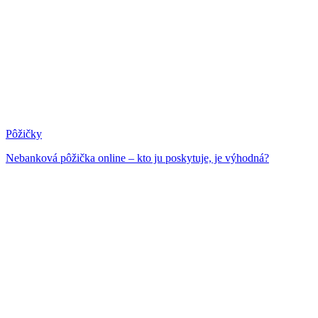
Pôžičky
Nebanková pôžička online – kto ju poskytuje, je výhodná?