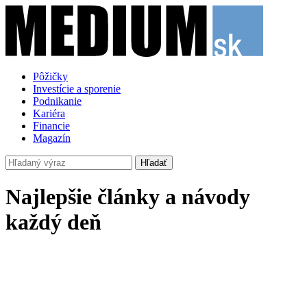
Pôžičky
Investície a sporenie
Podnikanie
Kariéra
Financie
Magazín
Hľadať
Najlepšie články a návody
každý deň