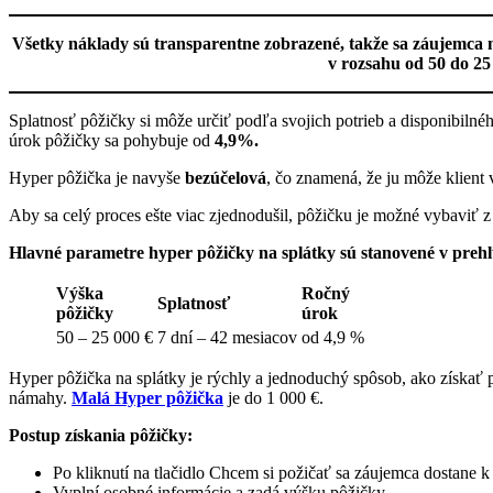
Všetky náklady sú transparentne zobrazené, takže sa záujemca
v rozsahu od 50 do 25
Splatnosť pôžičky si môže určiť podľa svojich potrieb a disponibilné
úrok pôžičky sa pohybuje od
4,9%.
Hyper pôžička je navyše
bezúčelová
, čo znamená, že ju môže klient
Aby sa celý proces ešte viac zjednodušil, pôžičku je možné vybaviť z
Hlavné parametre hyper pôžičky na splátky sú stanovené v preh
Výška
Ročný
Splatnosť
pôžičky
úrok
50 – 25 000 €
7 dní – 42 mesiacov
od 4,9 %
Hyper pôžička na splátky je rýchly a jednoduchý spôsob, ako získať 
námahy.
Malá Hyper pôžička
je do 1 000 €.
Postup získania pôžičky:
Po kliknutí na tlačidlo Chcem si požičať sa záujemca dostane k 
Vyplní osobné informácie a zadá výšku pôžičky.