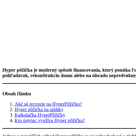
Hyper pôžička je moderný spôsob financovania, ktorý ponúka ľuď
pohľadávok, rekonštrukciu domu alebo na úhradu nepredvídan
Obsah článku
Aké sú recenzie na HyperPôžičku?
Hyper pôžička na splátky
Kalkulačka HyperPôžičky
Kto najviac využíva Hyper pôžičku?