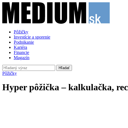
Pôžičky
Investície a sporenie
Podnikanie
Kariéra
Financie
Magazín
Hľadať
Pôžičky
Hyper pôžička – kalkulačka, rec