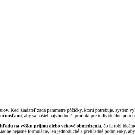
erov
. Keď žiadateľ zadá parametre pôžičky, ktorú potrebuje, systém v
ločnosťami
, aby sa našiel najvhodnejší produkt pre individuálne potreb
 ohľadu na výšku príjmu alebo vekové obmedzenia
, čo ju robí ideá
 Žiadne nejasné formulácie, len jednoduché a prehľadné podmienky, aby