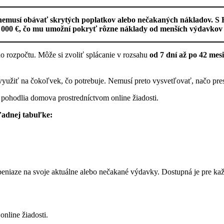
 nemusí obávať skrytých poplatkov alebo nečakaných nákladov. S 
 000 €, čo mu umožní pokryť rôzne náklady od menších výdavkov až
ho rozpočtu. Môže si zvoliť splácanie v rozsahu
od 7 dní až po 42 mes
 využiť na čokoľvek, čo potrebuje. Nemusí preto vysvetľovať, načo pres
 pohodlia domova prostredníctvom online žiadosti.
ľadnej tabuľke:
peniaze na svoje aktuálne alebo nečakané výdavky. Dostupná je pre kaž
online žiadosti.