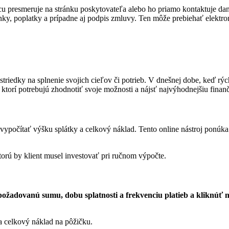
u presmeruje na stránku poskytovateľa alebo ho priamo kontaktuje dan
y, poplatky a prípadne aj podpis zmluvy. Ten môže prebiehať elektro
triedky na splnenie svojich cieľov či potrieb. V dnešnej dobe, keď rý
torí potrebujú zhodnotiť svoje možnosti a nájsť najvýhodnejšiu fina
vypočítať výšku splátky a celkový náklad. Tento online nástroj ponúk
torú by klient musel investovať pri ručnom výpočte.
ožadovanú sumu, dobu splatnosti a frekvenciu platieb a kliknúť n
a celkový náklad na pôžičku.