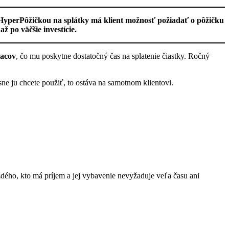
HyperPôžičkou na splátky má klient možnosť požiadať o pôžičku
 po väčšie investície.
iacov
, čo mu poskytne dostatočný čas na splatenie čiastky. Ročný
ne ju chcete použiť, to ostáva na samotnom klientovi.
dého, kto má príjem a jej vybavenie nevyžaduje veľa času ani