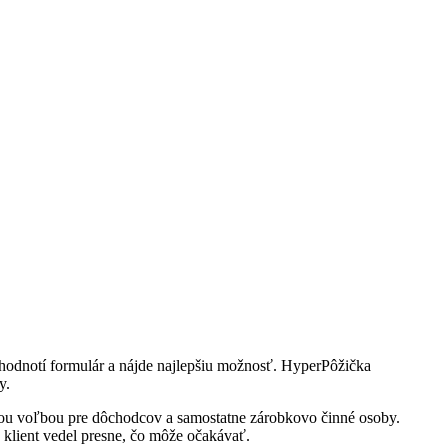
yhodnotí formulár a nájde najlepšiu možnosť. HyperPôžička
y.
lnou voľbou pre dôchodcov a samostatne zárobkovo činné osoby.
 klient vedel presne, čo môže očakávať.