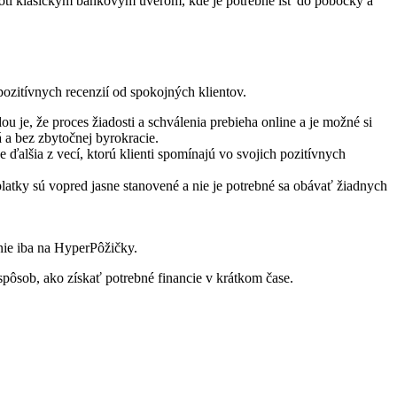
proti klasickým bankovým úverom, kde je potrebné ísť do pobočky a
pozitívnych recenzií od spokojných klientov.
u je, že proces žiadosti a schválenia prebieha online a je možné si
 a bez zbytočnej byrokracie.
 ďalšia z vecí, ktorú klienti spomínajú vo svojich pozitívnych
latky sú vopred jasne stanovené a nie je potrebné sa obávať žiadnych
 nie iba na HyperPôžičky.
spôsob, ako získať potrebné financie v krátkom čase.