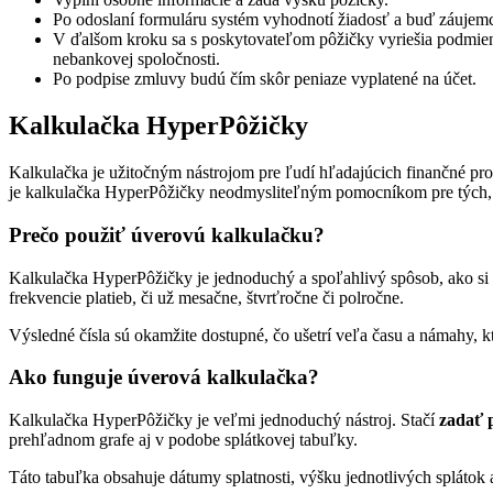
Po odoslaní formuláru systém vyhodnotí žiadosť a buď záujemc
V ďalšom kroku sa s poskytovateľom pôžičky vyriešia podmienk
nebankovej spoločnosti.
Po podpise zmluvy budú čím skôr peniaze vyplatené na účet.
Kalkulačka HyperPôžičky
Kalkulačka je užitočným nástrojom pre ľudí hľadajúcich finančné pros
je kalkulačka HyperPôžičky neodmysliteľným pomocníkom pre tých, k
Prečo použiť úverovú kalkulačku?
Kalkulačka HyperPôžičky je jednoduchý a spoľahlivý spôsob, ako si 
frekvencie platieb, či už mesačne, štvrťročne či polročne.
Výsledné čísla sú okamžite dostupné, čo ušetrí veľa času a námahy, k
Ako funguje úverová kalkulačka?
Kalkulačka HyperPôžičky je veľmi jednoduchý nástroj. Stačí
zadať p
prehľadnom grafe aj v podobe splátkovej tabuľky.
Táto tabuľka obsahuje dátumy splatnosti, výšku jednotlivých splátok 