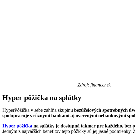
Zdroj: financer.sk
Hyper pôžička na splátky
HyperPôžička v sebe zahŕňa skupinu
bezúčelových spotrebných úv
spolupracuje s rôznymi bankami aj overenými nebankovými spo
Hyper pôžička
na splátky je dostupná takmer pre každého, bez
Jedným z najväčších benefitov tejto pôžičky sú jej jasné podmienky.