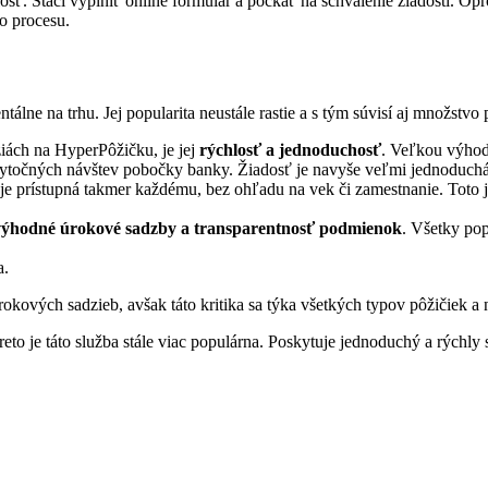
osť. Stačí vyplniť online formulár a počkať na schválenie žiadosti. O
ho procesu.
ne na trhu. Jej popularita neustále rastie a s tým súvisí aj množstvo 
ziách na HyperPôžičku, je jej
rýchlosť a jednoduchosť
. Veľkou výhodo
bytočných návštev pobočky banky. Žiadosť je navyše veľmi jednoduchá
 je prístupná takmer každému, bez ohľadu na vek či zamestnanie. Toto je
výhodné úrokové sadzby a transparentnosť podmienok
. Všetky pop
a.
úrokových sadzieb, avšak táto kritika sa týka všetkých typov pôžičiek a
to je táto služba stále viac populárna. Poskytuje jednoduchý a rýchly 