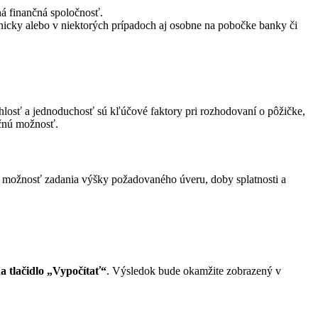
á finančná spoločnosť.
nicky alebo v niektorých prípadoch aj osobne na pobočke banky či
chlosť a jednoduchosť sú kľúčové faktory pri rozhodovaní o pôžičke,
nčnú možnosť.
a možnosť zadania výšky požadovaného úveru, doby splatnosti a
a tlačidlo „Vypočítať“
.
Výsledok bude okamžite zobrazený v