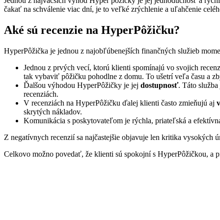
Jednou z najväčších výhod Hyper pôžičky je jej jednoduchosť a rýchl
čakať na schválenie viac dní, je to veľké zrýchlenie a uľahčenie celé
Aké sú recenzie na HyperPôžičku?
HyperPôžička je jednou z najobľúbenejších finančných služieb momentál
Jednou z prvých vecí, ktorú klienti spomínajú vo svojich recen
tak vybaviť pôžičku pohodlne z domu. To ušetrí veľa času a z
Ďalšou výhodou HyperPôžičky je jej
dostupnosť
. Táto služba
recenziách.
V recenziách na HyperPôžičku ďalej klienti často zmieňujú aj
skrytých nákladov.
Komunikácia s poskytovateľom je rýchla, priateľská a efektívn
Z negatívnych recenzií sa najčastejšie objavuje len kritika vysokých 
Celkovo možno povedať, že klienti sú spokojní s HyperPôžičkou, a pre