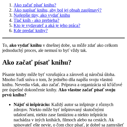
Ako začať písať knihu?
Ako napísať knihu, aby bol jej obsah zaujímavý?
Najlepšie tipy, ako vydať knihu
Tlač kníh - ako prebieha?
Kto je vydavateľ a aká je jeho práca?
Kde predať knihy?
To,
ako vydať knihu
v dnešnej dobe, sa môže zdať ako celkom
jednoduchý proces, ale nemusí to byť vždy tak.
Ako začať písať knihu?
Písanie knihy môže byť vzrušujúca a zároveň aj náročná úloha.
Mnoho ľudí sníva o tom, že jedného dňa napíšu svoju vlastnú
knihu. Nevedia však, ako začať. Príprava a organizácia sú kľúčové
pre úspešné dokončenie knihy.
Ako vlastne začať písať svoju
prvú knihu?
Nájsť si inšpiráciu:
Každý autor sa inšpiruje z rôznych
zdrojov. Niekto môže byť inšpirovaný skutočnými
udalosťami, niekto zase fantáziou a niekto inšpiráciu
nachádza v iných knihách, filmoch alebo na cestách. Ak
spisovateľ ešte nevie, o čom chce písať, je dobré sa zamyslieť