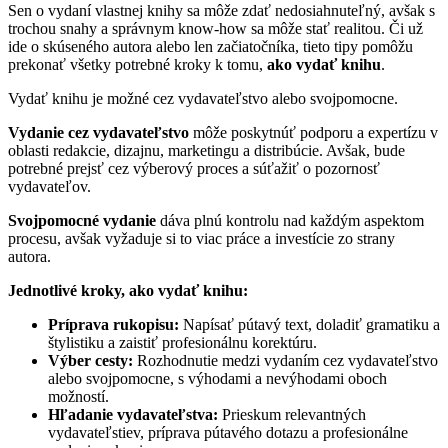
Sen o vydaní vlastnej knihy sa môže zdať nedosiahnuteľný, avšak s
trochou snahy a správnym know-how sa môže stať realitou. Či už
ide o skúseného autora alebo len začiatočníka, tieto tipy pomôžu
prekonať všetky potrebné kroky k tomu,
ako vydať knihu
.
Vydať knihu je možné cez vydavateľstvo alebo svojpomocne.
Vydanie cez vydavateľstvo
môže poskytnúť podporu a expertízu v
oblasti redakcie, dizajnu, marketingu a distribúcie. Avšak, bude
potrebné prejsť cez výberový proces a súťažiť o pozornosť
vydavateľov.
Svojpomocné vydanie
dáva plnú kontrolu nad každým aspektom
procesu, avšak vyžaduje si to viac práce a investície zo strany
autora.
Jednotlivé kroky, ako vydať knihu:
Príprava rukopisu:
Napísať pútavý text, doladiť gramatiku a
štylistiku a zaistiť profesionálnu korektúru.
Výber cesty:
Rozhodnutie medzi vydaním cez vydavateľstvo
alebo svojpomocne, s výhodami a nevýhodami oboch
možností.
Hľadanie vydavateľstva:
Prieskum relevantných
vydavateľstiev, príprava pútavého dotazu a profesionálne