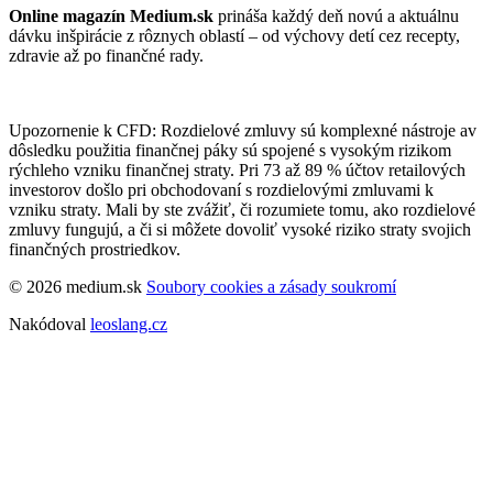
Online magazín Medium.sk
prináša každý deň novú a aktuálnu
dávku inšpirácie z rôznych oblastí – od výchovy detí cez recepty,
zdravie až po finančné rady.
Upozornenie k CFD: Rozdielové zmluvy sú komplexné nástroje av
dôsledku použitia finančnej páky sú spojené s vysokým rizikom
rýchleho vzniku finančnej straty. Pri 73 až 89 % účtov retailových
investorov došlo pri obchodovaní s rozdielovými zmluvami k
vzniku straty. Mali by ste zvážiť, či rozumiete tomu, ako rozdielové
zmluvy fungujú, a či si môžete dovoliť vysoké riziko straty svojich
finančných prostriedkov.
© 2026 medium.sk
Soubory cookies a zásady soukromí
Nakódoval
leoslang.cz