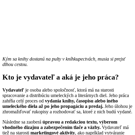
Kým sa knihy dostanú na pulty v kníhkupectvách, musia si prejsť
dlhou cestou.
Kto je vydavateľ a aká je jeho práca?
Vydavateľ
je osoba alebo spoločnosť, ktorá má na starosti
spracovanie a distribúciu umeleckých a literárnych diel. Jeho práca
zahŕňa celý proces od
vydania knihy, časopisu alebo iného
umeleckého diela až po jeho propagáciu a predaj.
Jeho úlohou je
zhromažďovať rukopisy a rozhodovať sa, ktoré z nich budú vydané.
Následne sa zaoberá
úpravou a redakciou textu, výberom
vhodného dizajnu a zabezpečením tlače a väzby.
Vydavateľ má
tiež na starosti
marketingové aktivity
, ako napríklad vytváranie