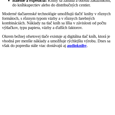
Balenie a expedícia:
Knihy sa zabalia a odošlú zákazníkom,
do kníhkupectiev alebo do distribučných centier.
Moderné tlačiarenské technológie umožňujú tlačiť knihy v rôznych
formátoch, s rôznym typom väzby a v rôznych farebných
kombináciách. Náklady na tlač kníh sa líšia v závislosti od počtu
výtlačkov, typu papiera, väzby a ďalších faktorov.
Okrem bežnej ofsetovej tlače existuje aj digitálna tlač kníh, ktorá je
vhodná pre menšie náklady a umožňuje rýchlejšiu výrobu. Dnes sa
však do popredia stále viac dostávajú aj
audioknihy
.