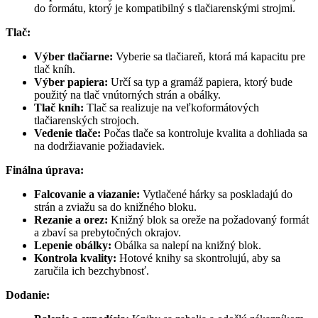
do formátu, ktorý je kompatibilný s tlačiarenskými strojmi.
Tlač:
Výber tlačiarne:
Vyberie sa tlačiareň, ktorá má kapacitu pre
tlač kníh.
Výber papiera:
Určí sa typ a gramáž papiera, ktorý bude
použitý na tlač vnútorných strán a obálky.
Tlač kníh:
Tlač sa realizuje na veľkoformátových
tlačiarenských strojoch.
Vedenie tlače:
Počas tlače sa kontroluje kvalita a dohliada sa
na dodržiavanie požiadaviek.
Finálna úprava:
Falcovanie a viazanie:
Vytlačené hárky sa poskladajú do
strán a zviažu sa do knižného bloku.
Rezanie a orez:
Knižný blok sa oreže na požadovaný formát
a zbaví sa prebytočných okrajov.
Lepenie obálky:
Obálka sa nalepí na knižný blok.
Kontrola kvality:
Hotové knihy sa skontrolujú, aby sa
zaručila ich bezchybnosť.
Dodanie: