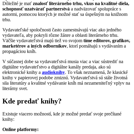
Dôležité je mať
znalosť literárneho trhu, vkus na kvalitné diela,
schopnosť uzatvárať partnerstvá
a nadväzovať spolupráce s
autormi, pomocou ktorých je možné stať sa úspešným na knižnom
trhu.
Vydavateľské spoločnosti často zamestnávajú viac ako jedného
vydavateľa, aby pokryli rôzne žánre a oblasti literárneho trhu.
Väčšie vydavateľstvá majú tiež vo svojom
tíme editorov, grafikov,
marketérov a iných odborníkov
, ktorí pomáhajú s vydávaním a
propagáciou kníh.
V súčasnej dobe sa vydavateľstvá musia viac a viac sústrediť na
digitálne vydavateľstvo a digitálne kanály predaja, ako sú
elektronické knihy a
audioknihy
. To však neznamená, že klasické
knihy v papierovej podobe zmiznú. Vydavateľstvá sú stále životná
sila literatúry a kvalitné vydávanie kníh má nezameniteľný vplyv na
literárny svet.
Kde predať knihy?
Existuje viacero možností, kde je možné predať svoje prečítané
knihy:
Online platformy: