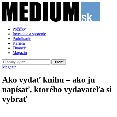
Pôžičky
Investície a sporenie
Podnikanie
Kariéra
Financie
Magazín
Hľadať
Magazín
Ako vydať knihu – ako ju
napísať, ktorého vydavateľa si
vybrať