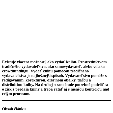
Existuje viacero možností, ako vydať knihu. Prostredníctvom
tradičného vydavateľstva, ako samovydavateľ, alebo vďaka
crowdfundingu. Vydať knihu pomocou tradičného
vydavateľstva je najbežnejší spôsob. Vydavateľstvo pomôže s
redigovaním, korektúrou, dizajnom obálky, tlačou a
distribúciou knihy. Na druhej strane bude potrebné podeliť sa
o zisk z predaja knihy a treba rátať aj s menšou kontrolou nad
celým procesom.
Obsah článku