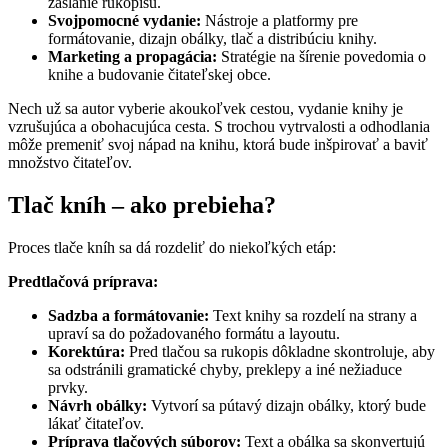
zaslanie rukopisu.
Svojpomocné vydanie:
Nástroje a platformy pre
formátovanie, dizajn obálky, tlač a distribúciu knihy.
Marketing a propagácia:
Stratégie na šírenie povedomia o
knihe a budovanie čitateľskej obce.
Nech už sa autor vyberie akoukoľvek cestou, vydanie knihy je
vzrušujúca a obohacujúca cesta. S trochou vytrvalosti a odhodlania
môže premeniť svoj nápad na knihu, ktorá bude inšpirovať a baviť
množstvo čitateľov.
Tlač kníh – ako prebieha?
Proces tlače kníh sa dá rozdeliť do niekoľkých etáp:
Predtlačová príprava:
Sadzba a formátovanie:
Text knihy sa rozdelí na strany a
upraví sa do požadovaného formátu a layoutu.
Korektúra:
Pred tlačou sa rukopis dôkladne skontroluje, aby
sa odstránili gramatické chyby, preklepy a iné nežiaduce
prvky.
Návrh obálky:
Vytvorí sa pútavý dizajn obálky, ktorý bude
lákať čitateľov.
Príprava tlačových súborov:
Text a obálka sa skonvertujú