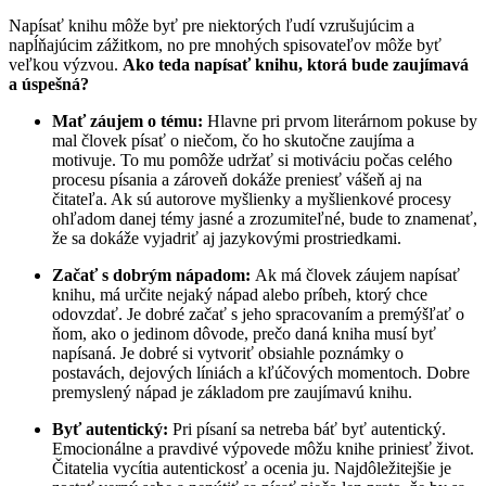
Napísať knihu môže byť pre niektorých ľudí vzrušujúcim a
napĺňajúcim zážitkom, no pre mnohých spisovateľov môže byť
veľkou výzvou.
Ako teda napísať knihu, ktorá bude zaujímavá
a úspešná?
Mať záujem o tému:
Hlavne pri prvom literárnom pokuse by
mal človek písať o niečom, čo ho skutočne zaujíma a
motivuje. To mu pomôže udržať si motiváciu počas celého
procesu písania a zároveň dokáže preniesť vášeň aj na
čitateľa. Ak sú autorove myšlienky a myšlienkové procesy
ohľadom danej témy jasné a zrozumiteľné, bude to znamenať,
že sa dokáže vyjadriť aj jazykovými prostriedkami.
Začať s dobrým nápadom:
Ak má človek záujem napísať
knihu, má určite nejaký nápad alebo príbeh, ktorý chce
odovzdať. Je dobré začať s jeho spracovaním a premýšľať o
ňom, ako o jedinom dôvode, prečo daná kniha musí byť
napísaná. Je dobré si vytvoriť obsiahle poznámky o
postavách, dejových líniách a kľúčových momentoch. Dobre
premyslený nápad je základom pre zaujímavú knihu.
Byť autentický:
Pri písaní sa netreba báť byť autentický.
Emocionálne a pravdivé výpovede môžu knihe priniesť život.
Čitatelia vycítia autentickosť a ocenia ju. Najdôležitejšie je