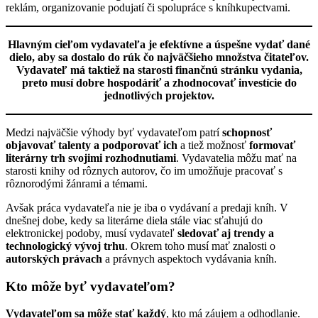
reklám, organizovanie podujatí či spolupráce s kníhkupectvami.
Hlavným cieľom vydavateľa je efektívne a úspešne vydať dané
dielo, aby sa dostalo do rúk čo najväčšieho množstva čitateľov.
Vydavateľ má taktiež na starosti finančnú stránku vydania,
preto musí dobre hospodáriť a zhodnocovať investície do
jednotlivých projektov.
Medzi najväčšie výhody byť vydavateľom patrí
schopnosť
objavovať talenty a podporovať ich
a tiež možnosť
formovať
literárny trh svojimi rozhodnutiami
. Vydavatelia môžu mať na
starosti knihy od rôznych autorov, čo im umožňuje pracovať s
rôznorodými žánrami a témami.
Avšak práca vydavateľa nie je iba o vydávaní a predaji kníh. V
dnešnej dobe, kedy sa literárne diela stále viac sťahujú do
elektronickej podoby, musí vydavateľ
sledovať aj trendy a
technologický vývoj trhu
. Okrem toho musí mať znalosti o
autorských právach
a právnych aspektoch vydávania kníh.
Kto môže byť vydavateľom?
Vydavateľom sa môže stať každý
, kto má záujem a odhodlanie.