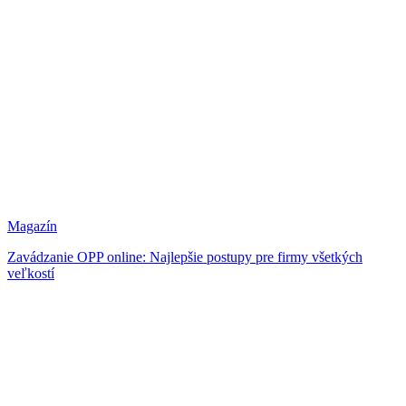
Magazín
Zavádzanie OPP online: Najlepšie postupy pre firmy všetkých
veľkostí