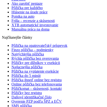
Ako zarobiť peniaze
Pôžička pre každého
Hlásenie na úrade práce
Poistka na auto
Frilla – recenzie a skúsenosti
XTB automatické investovanie
Manuálna práca na doma
Najčítanejšie články
Pôžička na opatrovateľský príspevok
Finzo pôžička – podmienky
Najrýchlejšia pôžička
Rýchla pôžička bez overovania
Pôžičky pre dlžníkov v exekúcii
Najlacnejšia pôžička
Pôžička na vyplatenie exekúcie
Pôžička do 5 minút
Pôžička ihneď online bez registra
Online pôžička bez telefonovania
Pôžičkomat – skúsenosti, kontakt
Pôžičky bez registra
Daňové identifikačné číslo
Overenie PZP podľa ŠPZ a EČV
SMS pôžička