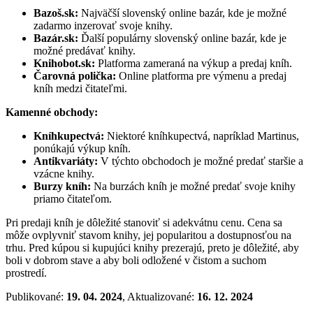
Bazoš.sk:
Najväčší slovenský online bazár, kde je možné
zadarmo inzerovať svoje knihy.
Bazár.sk:
Ďalší populárny slovenský online bazár, kde je
možné predávať knihy.
Knihobot.sk:
Platforma zameraná na výkup a predaj kníh.
Čarovná polička:
Online platforma pre výmenu a predaj
kníh medzi čitateľmi.
Kamenné obchody:
Kníhkupectvá:
Niektoré kníhkupectvá, napríklad Martinus,
ponúkajú výkup kníh.
Antikvariáty:
V týchto obchodoch je možné predať staršie a
vzácne knihy.
Burzy kníh:
Na burzách kníh je možné predať svoje knihy
priamo čitateľom.
Pri predaji kníh je dôležité stanoviť si adekvátnu cenu. Cena sa
môže ovplyvniť stavom knihy, jej popularitou a dostupnosťou na
trhu. Pred kúpou si kupujúci knihy prezerajú, preto je dôležité, aby
boli v dobrom stave a aby boli odložené v čistom a suchom
prostredí.
Publikované:
19. 04. 2024
, Aktualizované:
16. 12. 2024