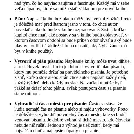
nad tým, čo ho najviac zaujíma a fascinuje. Každý má v sebe
veľa nápadov, ktoré sa môžu stať základom pre novú knihu.
Plán:
Napísať knihu bez plánu môže byť veľmi zložité. Preto
je dôležité mať pred štartom jasno v tom, čo chce autor
povedať a ako to bude v knihe rozpracované. Zistiť, koľko
kapitol chce mať, aké postavy sa v knihe budú objavovať, v
ktorom časovom období sa bude príbeh odohrávať a aký bude
hlavný konflikt. Taktiež si treba ujasniť, aký štýl a žáner má
byť v knihe použitý.
Vytvoriť si plán písania:
Napísanie knihy môže trvať dlhšie,
ako si človek myslí. Preto je dobré si vytvoriť plán písania,
ktorý mu pomôže držať sa pravidelného písania. Je potrebné
zistiť, koľko slov alebo strán chce autor napísať každý deň,
každý týždeň alebo každý mesiac. Na začiatku môže byť
ťažké sa držať tohto plánu, avšak postupom času sa písanie
stane rutinou.
Vyhradiť si čas a miesto pre písanie:
Často sa stáva, že
ľudia nemajú čas na písanie alebo si nájdu výhovorky. Preto
je dôležité si vyhradiť pravidelný čas a miesto, kde sa budú
venovať písaniu. Je dobré vybrať si tiché miesto, kde človeka
nebude nič rušiť. Jednou z výhod je tiež zistiť, kedy má
najväčšiu chuť a najlepšie nápady na písanie.