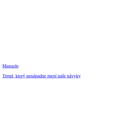
Magazín
Trend, ktorý nenápadne mení naše návyky