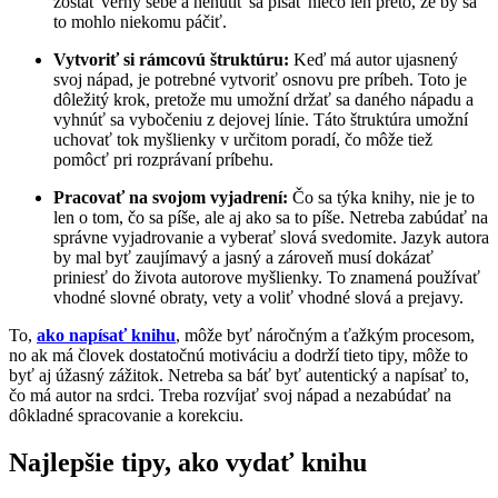
zostať verný sebe a nenútiť sa písať niečo len preto, že by sa
to mohlo niekomu páčiť.
Vytvoriť si rámcovú štruktúru:
Keď má autor ujasnený
svoj nápad, je potrebné vytvoriť osnovu pre príbeh. Toto je
dôležitý krok, pretože mu umožní držať sa daného nápadu a
vyhnúť sa vybočeniu z dejovej línie. Táto štruktúra umožní
uchovať tok myšlienky v určitom poradí, čo môže tiež
pomôcť pri rozprávaní príbehu.
Pracovať na svojom vyjadrení:
Čo sa týka knihy, nie je to
len o tom, čo sa píše, ale aj ako sa to píše. Netreba zabúdať na
správne vyjadrovanie a vyberať slová svedomite. Jazyk autora
by mal byť zaujímavý a jasný a zároveň musí dokázať
priniesť do života autorove myšlienky. To znamená používať
vhodné slovné obraty, vety a voliť vhodné slová a prejavy.
To,
ako napísať knihu
, môže byť náročným a ťažkým procesom,
no ak má človek dostatočnú motiváciu a dodrží tieto tipy, môže to
byť aj úžasný zážitok. Netreba sa báť byť autentický a napísať to,
čo má autor na srdci. Treba rozvíjať svoj nápad a nezabúdať na
dôkladné spracovanie a korekciu.
Najlepšie tipy, ako vydať knihu