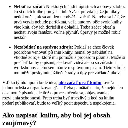
Nebáť sa začať:
Niektorých ľudí trápi strach a obavy z toho,
čo si o ich knihe pomyslia iní. Avšak pravda je, že ju nikdy
nedokončia, ak sa ani len neodvážia začať. Netreba sa báť, že
prvá verzia nebude perfektná, veľa autorov píše svoje knihy
viac krát, aby ich doriešili a doladili. Treba začať písať a
nechať svoju fantáziu voľne plynúť, úpravy je možné robiť
neskôr.
Nezabúdať na správne zdroje:
Pokiaľ sa chce človek
podrobne venovať písaniu knihy, nemal by zabúdať na
vhodné zdroje, ktoré mu pomôžu s procesom písania. Môže si
prečítať knihy o písaní, sledovať videá alebo sa zúčastniť
workshopov alebo seminárov o správnom písaní. Tieto zdroje
mu môžu poskytnúť užitočné rady a tipy pre začiatočníkov.
Vďaka týmto tipom bude idea,
ako začať písať knihu
, oveľa
jednoduchšia a organizovanejšia. Treba pamätať na to, že nejde len
o samotné písanie, ale tiež o proces učenia sa, objavovania a
rozvíjania schopností. Preto treba byť trpezlivý a keď sa knihu
podarí publikovať, bude to veľký pocit úspechu a uspokojenia.
Ako napísať knihu, aby bol jej obsah
zaujímavý?