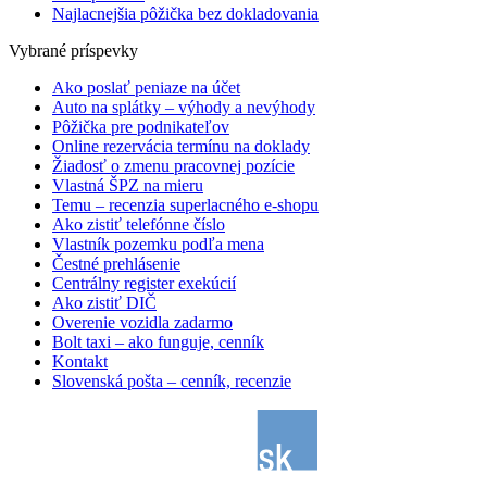
Najlacnejšia pôžička bez dokladovania
Vybrané príspevky
Ako poslať peniaze na účet
Auto na splátky – výhody a nevýhody
Pôžička pre podnikateľov
Online rezervácia termínu na doklady
Žiadosť o zmenu pracovnej pozície
Vlastná ŠPZ na mieru
Temu – recenzia superlacného e-shopu
Ako zistiť telefónne číslo
Vlastník pozemku podľa mena
Čestné prehlásenie
Centrálny register exekúcií
Ako zistiť DIČ
Overenie vozidla zadarmo
Bolt taxi – ako funguje, cenník
Kontakt
Slovenská pošta – cenník, recenzie