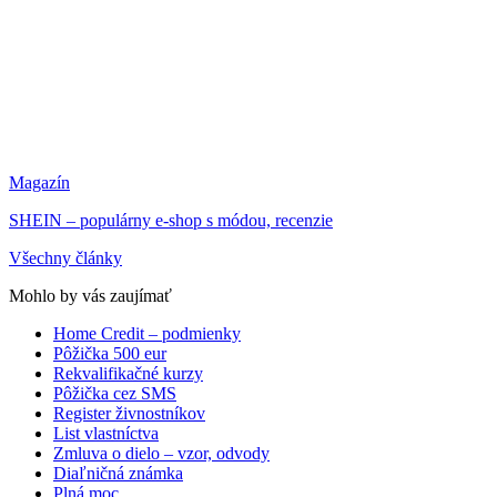
Magazín
SHEIN – populárny e-shop s módou, recenzie
Všechny články
Mohlo by vás zaujímať
Home Credit – podmienky
Pôžička 500 eur
Rekvalifikačné kurzy
Pôžička cez SMS
Register živnostníkov
List vlastníctva
Zmluva o dielo – vzor, odvody
Diaľničná známka
Plná moc