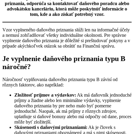
priznania, odporúča sa kontaktovať daňového poradcu alebo
advokátsku kanceláriu, ktorá môže poskytnúť informácie o
tom, kde a ako získať potrebný vzor.
Vzor vyplneného daňového priznania slúži len na informačné účely
a nemusí zohľadňovať všetky individuálne okolnosti. Pre správne
vyplnenie daňového priznania je dôležité si preštudovať pokyny a v
prípade akýchkoľvek otázok sa obrátiť na Finančnú správu.
Je vyplnenie daňového priznania typu B
náročné?
Náročnosť vyplňovania daňového priznania typu B závisí od
rôznych faktorov, ako napríklad:
Zložitosť príjmov a výdavkov:
Ak má daňovník jednoduché
príjmy a žiadne alebo len minimálne výdavky, vyplnenie
daňového priznania by pre neho malo byť pomerne
jednoduché. Naopak, ak má príjmy z rôznych zdrojov,
uplatňuje si daňové bonusy alebo má odpočty od dane, proces
môže byť zložitejší.
Skúsenosti s daňovými priznaniami:
Ak je človek s
daňovými priznaniami oboznámený a má s nimi skúsenosti,