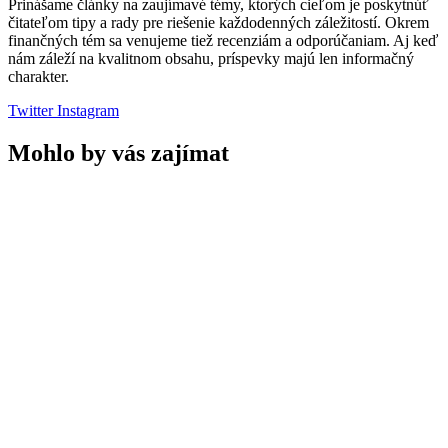
Prinášame články na zaujímavé témy, ktorých cieľom je poskytnúť
čitateľom tipy a rady pre riešenie každodenných záležitostí. Okrem
finančných tém sa venujeme tiež recenziám a odporúčaniam. Aj keď
nám záleží na kvalitnom obsahu, príspevky majú len informačný
charakter.
Twitter
Instagram
Mohlo by vás zajímat