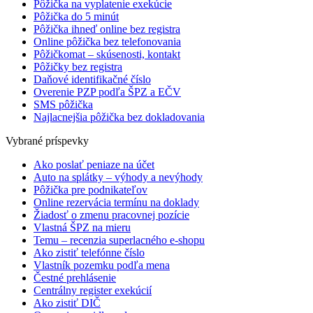
Pôžička na vyplatenie exekúcie
Pôžička do 5 minút
Pôžička ihneď online bez registra
Online pôžička bez telefonovania
Pôžičkomat – skúsenosti, kontakt
Pôžičky bez registra
Daňové identifikačné číslo
Overenie PZP podľa ŠPZ a EČV
SMS pôžička
Najlacnejšia pôžička bez dokladovania
Vybrané príspevky
Ako poslať peniaze na účet
Auto na splátky – výhody a nevýhody
Pôžička pre podnikateľov
Online rezervácia termínu na doklady
Žiadosť o zmenu pracovnej pozície
Vlastná ŠPZ na mieru
Temu – recenzia superlacného e-shopu
Ako zistiť telefónne číslo
Vlastník pozemku podľa mena
Čestné prehlásenie
Centrálny register exekúcií
Ako zistiť DIČ