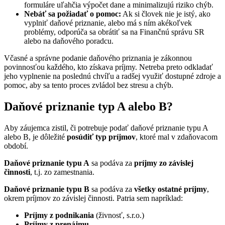
formuláre uľahčia výpočet dane a minimalizujú riziko chýb.
Nebáť sa požiadať o pomoc:
Ak si človek nie je istý, ako
vyplniť daňové priznanie, alebo má s ním akékoľvek
problémy, odporúča sa obrátiť sa na Finančnú správu SR
alebo na daňového poradcu.
Včasné a správne podanie daňového priznania je zákonnou
povinnosťou každého, kto získava príjmy. Netreba preto odkladať
jeho vyplnenie na poslednú chvíľu a radšej využiť dostupné zdroje a
pomoc, aby sa tento proces zvládol bez stresu a chýb.
Daňové priznanie typ A alebo B?
Aby záujemca zistil, či potrebuje podať daňové priznanie typu A
alebo B, je dôležité
posúdiť typ príjmov
, ktoré mal v zdaňovacom
období.
Daňové priznanie typu A
sa podáva za
príjmy zo závislej
činnosti
, t.j. zo zamestnania.
Daňové priznanie typu B
sa podáva za
všetky ostatné príjmy
,
okrem príjmov zo závislej činnosti. Patria sem napríklad:
Príjmy z podnikania
(živnosť, s.r.o.)
Príjmy z prenájmu