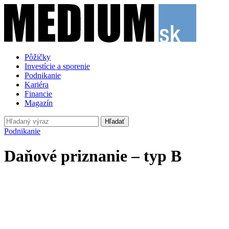
Pôžičky
Investície a sporenie
Podnikanie
Kariéra
Financie
Magazín
Hľadať
Podnikanie
Daňové priznanie – typ B