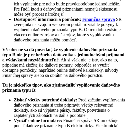
ich vyplnenie pre neho bude pravdepodobne jednoduchšie.
Pre ľudí, ktorí s daňovými priznaniami nemajú skúsenosti,
môže byť proces náročnejší.
Dostupnosť informácií a pomôcok:
Finančná správa
SR
zverejnila na svojom webovom portáli rozsiahle pokyny k
vyplneniu daňového priznania typu B. Okrem toho existuje
viacero online zdrojov a nástrojov, ktoré s vyplňovaním
daňového priznania môžu pomôcť.
Všeobecne sa dá povedať, že vyplnenie daňového priznania
typu B nie je pre bežného daňovníka s jednoduchými príjmami
a výdavkami nezvládnuteľné.
Ak si však nie je istý, ako na to,
prípadne má zložitejšie daňové pomery, odporúča sa využiť
dostupné pomôcky, napríklad online daňové kalkulačky, návody
Finančnej správy alebo sa obrátiť na daňového poradcu.
Tu je niekoľko tipov, ako zjednodušiť vyplňovanie daňového
priznania typu B:
Získať všetky potrebné doklady:
Pred začatím vyplňovania
daňového priznania si treba pripraviť všetky relevantné
doklady, ako sú výplatné pásky, faktúry, potvrdenia o
zaplatených zálohách na daň a podobne.
Využiť online formuláre:
Finančná správa SR umožňuje
podať daňové priznanie typu B elektronicky. Elektronické