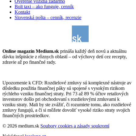
Overenie vozidla zadarmo
Bolt taxi – ako funguje, cenník
Kontakt
Slovenská pošta – cenník, recenzie
Online magazín Medium.sk
prináša každý deň novú a aktuálnu
dávku inšpirácie z rôznych oblastí – od výchovy detí cez recepty,
zdravie až po finančné rady.
Upozornenie k CFD: Rozdielové zmluvy sú komplexné nástroje av
dôsledku použitia finančnej páky sú spojené s vysokým rizikom
rýchleho vzniku finančnej straty. Pri 73 až 89 % účtov retailových
investorov došlo pri obchodovaní s rozdielovými zmluvami k
vzniku straty. Mali by ste zvážiť, či rozumiete tomu, ako rozdielové
zmluvy fungujú, a či si môžete dovoliť vysoké riziko straty svojich
finančných prostriedkov.
© 2026 medium.sk
Soubory cookies a zásady soukromí