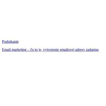
Podnikanie
Email marketing – čo to je, vytvorenie emailovej adresy zadarmo