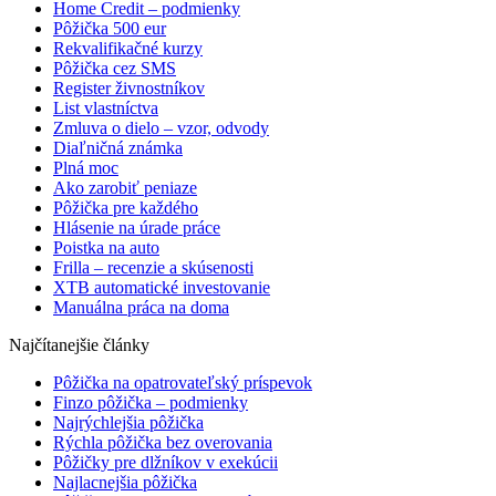
Home Credit – podmienky
Pôžička 500 eur
Rekvalifikačné kurzy
Pôžička cez SMS
Register živnostníkov
List vlastníctva
Zmluva o dielo – vzor, odvody
Diaľničná známka
Plná moc
Ako zarobiť peniaze
Pôžička pre každého
Hlásenie na úrade práce
Poistka na auto
Frilla – recenzie a skúsenosti
XTB automatické investovanie
Manuálna práca na doma
Najčítanejšie články
Pôžička na opatrovateľský príspevok
Finzo pôžička – podmienky
Najrýchlejšia pôžička
Rýchla pôžička bez overovania
Pôžičky pre dlžníkov v exekúcii
Najlacnejšia pôžička