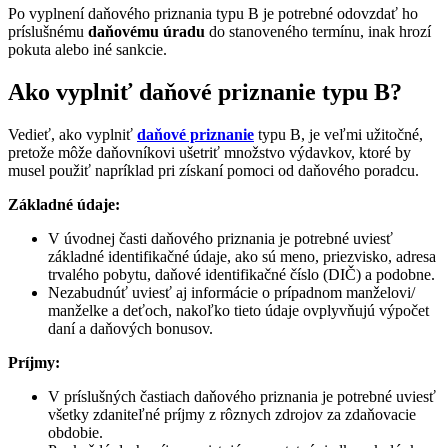
Po vyplnení daňového priznania typu B je potrebné odovzdať ho
príslušnému
daňovému úradu
do stanoveného termínu, inak hrozí
pokuta alebo iné sankcie.
Ako vyplniť daňové priznanie typu B?
Vedieť, ako vyplniť
daňové priznanie
typu B, je veľmi užitočné,
pretože môže daňovníkovi ušetriť množstvo výdavkov, ktoré by
musel použiť napríklad pri získaní pomoci od daňového poradcu.
Základné údaje:
V úvodnej časti daňového priznania je potrebné uviesť
základné identifikačné údaje, ako sú meno, priezvisko, adresa
trvalého pobytu, daňové identifikačné číslo (DIČ) a podobne.
Nezabudnúť uviesť aj informácie o prípadnom manželovi/
manželke a deťoch, nakoľko tieto údaje ovplyvňujú výpočet
daní a daňových bonusov.
Príjmy:
V príslušných častiach daňového priznania je potrebné uviesť
všetky zdaniteľné príjmy z rôznych zdrojov za zdaňovacie
obdobie.