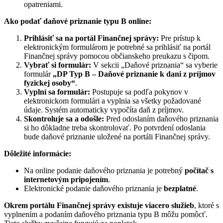
opatreniami.
Ako podať daňové priznanie typu B online:
Prihlásiť sa na portál Finančnej správy:
Pre prístup k
elektronickým formulárom je potrebné sa prihlásiť na portál
Finančnej správy pomocou občianskeho preukazu s čipom.
Vybrať si formulár:
V sekcii „Daňové priznania“ sa vyberie
formulár
„DP Typ B – Daňové priznanie k dani z príjmov
fyzickej osoby“
.
Vyplní sa formulár:
Postupuje sa podľa pokynov v
elektronickom formulári a vyplnia sa všetky požadované
údaje. Systém automaticky vypočíta daň z príjmov.
Skontroluje sa a odošle:
Pred odoslaním daňového priznania
si ho dôkladne treba skontrolovať. Po potvrdení odoslania
bude daňové priznanie uložené na portáli Finančnej správy.
Dôležité informácie:
Na online podanie daňového priznania je potrebný
počítač s
internetovým pripojením
.
Elektronické podanie daňového priznania je
bezplatné
.
Okrem portálu Finančnej správy existuje viacero služieb
, ktoré s
vyplnením a podaním daňového priznania typu B môžu pomôcť.