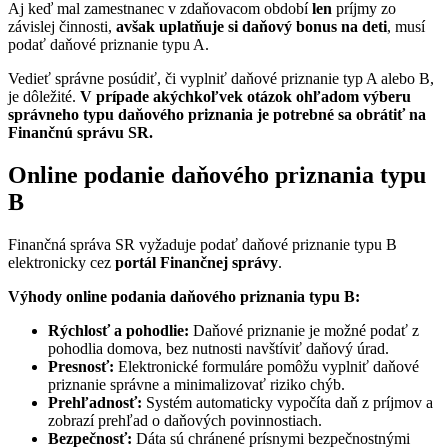
Aj keď mal zamestnanec v zdaňovacom období
len
príjmy zo
závislej činnosti,
avšak
uplatňuje si daňový bonus na deti
, musí
podať daňové priznanie typu A.
Vedieť správne posúdiť, či vyplniť daňové priznanie typ A alebo B,
je dôležité.
V prípade akýchkoľvek otázok ohľadom výberu
správneho typu daňového priznania je potrebné sa obrátiť na
Finančnú správu SR.
Online podanie daňového priznania typu
B
Finančná správa SR vyžaduje podať daňové priznanie typu B
elektronicky cez
portál Finančnej správy
.
Výhody online podania daňového priznania typu B:
Rýchlosť a pohodlie:
Daňové priznanie je možné podať z
pohodlia domova, bez nutnosti navštíviť daňový úrad.
Presnosť:
Elektronické formuláre pomôžu vyplniť daňové
priznanie správne a minimalizovať riziko chýb.
Prehľadnosť:
Systém automaticky vypočíta daň z príjmov a
zobrazí prehľad o daňových povinnostiach.
Bezpečnosť:
Dáta sú chránené prísnymi bezpečnostnými