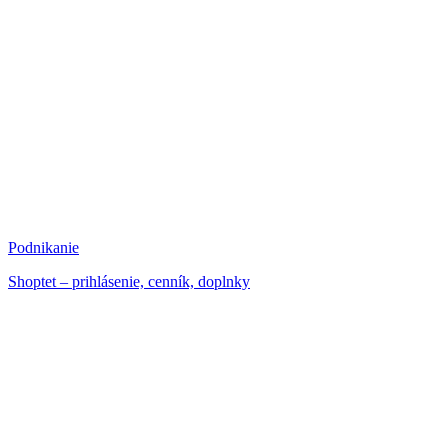
Podnikanie
Shoptet – prihlásenie, cenník, doplnky