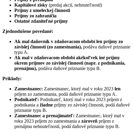
Kapitálové zisky
(predaj akcií, nehnuteľností)
Príjmy z umeleckej činnosti
Príjmy zo zahraničia
Ostatné zdaniteľné príjmy
Zjednodušene povedané:
Ak mal daňovník v zdaňovacom období len príjmy zo
závislej činnosti (zo zamestnania),
podáva daňové priznanie
typu A.
Ak mal v zdaňovacom období akékoľvek iné príjmy
okrem príjmov zo závislej činnosti (napr. z podnikania,
prenájmu),
podáva daňové priznanie typu B.
Príklady:
Zamestnanec:
Zamestnanec, ktorý mal v roku 2023
len
príjem zo zamestnania, podá daňové priznanie typu A.
Podnikateľ:
Podnikateľ, ktorý mal v roku 2023 príjem z
podnikania a
žiadne
príjmy zo závislej činnosti, podá daňové
priznanie typu B.
Zamestnanec a prenajímateľ:
Zamestnanec, ktorý mal v
roku 2023 príjem zo zamestnania a
zároveň
príjem z
prenájmu nehnuteľností, podá daňové priznanie typu B.