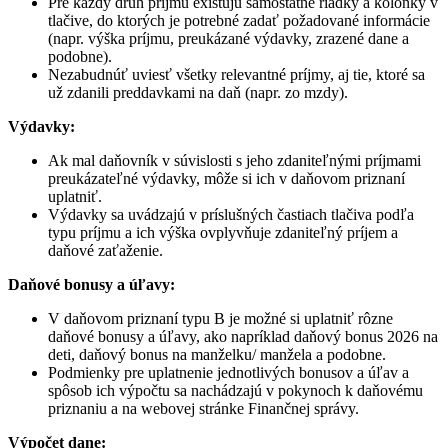
Pre každý druh príjmu existujú samostatné riadky a kolónky v
tlačive, do ktorých je potrebné zadať požadované informácie
(napr. výška príjmu, preukázané výdavky, zrazené dane a
podobne).
Nezabudnúť uviesť všetky relevantné príjmy, aj tie, ktoré sa
už zdanili preddavkami na daň (napr. zo mzdy).
Výdavky:
Ak mal daňovník v súvislosti s jeho zdaniteľnými príjmami
preukázateľné výdavky, môže si ich v daňovom priznaní
uplatniť.
Výdavky sa uvádzajú v príslušných častiach tlačiva podľa
typu príjmu a ich výška ovplyvňuje zdaniteľný príjem a
daňové zaťaženie.
Daňové bonusy a úľavy:
V daňovom priznaní typu B je možné si uplatniť rôzne
daňové bonusy a úľavy, ako napríklad daňový bonus 2026 na
deti, daňový bonus na manželku/ manžela a podobne.
Podmienky pre uplatnenie jednotlivých bonusov a úľav a
spôsob ich výpočtu sa nachádzajú v pokynoch k daňovému
priznaniu a na webovej stránke Finančnej správy.
Výpočet dane: