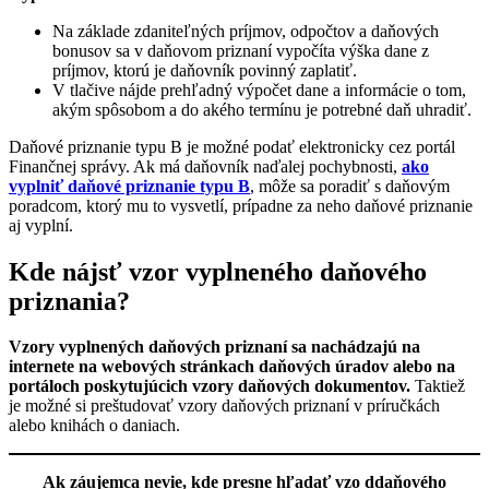
Na základe zdaniteľných príjmov, odpočtov a daňových
bonusov sa v daňovom priznaní vypočíta výška dane z
príjmov, ktorú je daňovník povinný zaplatiť.
V tlačive nájde prehľadný výpočet dane a informácie o tom,
akým spôsobom a do akého termínu je potrebné daň uhradiť.
Daňové priznanie typu B je možné podať elektronicky cez portál
Finančnej správy. Ak má daňovník naďalej pochybnosti,
ako
vyplniť daňové priznanie typu B
, môže sa poradiť s daňovým
poradcom, ktorý mu to vysvetlí, prípadne za neho daňové priznanie
aj vyplní.
Kde nájsť vzor vyplneného daňového
priznania?
Vzory vyplnených daňových priznaní sa nachádzajú na
internete na webových stránkach daňových úradov alebo na
portáloch poskytujúcich vzory daňových dokumentov.
Taktiež
je možné si preštudovať vzory daňových priznaní v príručkách
alebo knihách o daniach.
Ak záujemca nevie, kde presne hľadať vzo ddaňového