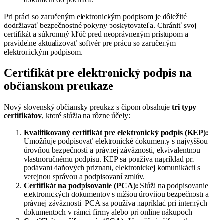
Pri práci so zaručeným elektronickým podpisom je dôležité
dodržiavať bezpečnostné pokyny poskytovateľa. Chrániť svoj
certifikát a súkromný kľúč pred neoprávneným prístupom a
pravidelne aktualizovať softvér pre prácu so zaručeným
elektronickým podpisom.
Certifikát pre elektronický podpis na
občianskom preukaze
Nový slovenský občiansky preukaz s čipom obsahuje
tri typy
certifikátov
, ktoré slúžia na rôzne účely:
Kvalifikovaný certifikát pre elektronický podpis (KEP):
Umožňuje podpisovať elektronické dokumenty s najvyššou
úrovňou bezpečnosti a právnej záväznosti, ekvivalentnou
vlastnoručnému podpisu. KEP sa používa napríklad pri
podávaní daňových priznaní, elektronickej komunikácii s
verejnou správou a podpisovaní zmlúv.
Certifikát na podpisovanie (PCA):
Slúži na podpisovanie
elektronických dokumentov s nižšou úrovňou bezpečnosti a
právnej záväznosti. PCA sa používa napríklad pri interných
dokumentoch v rámci firmy alebo pri online nákupoch.