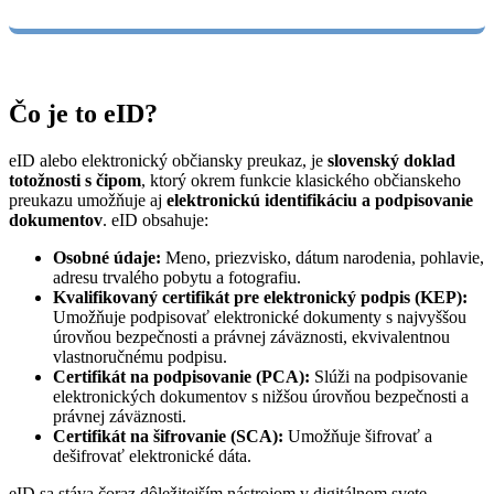
Čo je to eID?
eID alebo elektronický občiansky preukaz, je
slovenský doklad
totožnosti s čipom
, ktorý okrem funkcie klasického občianskeho
preukazu umožňuje aj
elektronickú identifikáciu a podpisovanie
dokumentov
. eID obsahuje:
Osobné údaje:
Meno, priezvisko, dátum narodenia, pohlavie,
adresu trvalého pobytu a fotografiu.
Kvalifikovaný certifikát pre elektronický podpis (KEP):
Umožňuje podpisovať elektronické dokumenty s najvyššou
úrovňou bezpečnosti a právnej záväznosti, ekvivalentnou
vlastnoručnému podpisu.
Certifikát na podpisovanie (PCA):
Slúži na podpisovanie
elektronických dokumentov s nižšou úrovňou bezpečnosti a
právnej záväznosti.
Certifikát na šifrovanie (SCA):
Umožňuje šifrovať a
dešifrovať elektronické dáta.
eID sa stáva čoraz dôležitejším nástrojom v digitálnom svete.