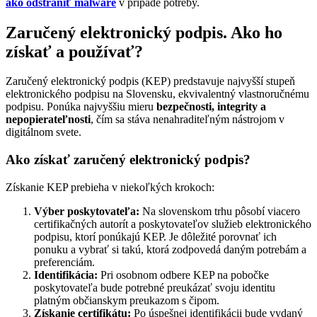
ako odstrániť malware
v prípade potreby.
Zaručený elektronický podpis. Ako ho
získať a používať?
Zaručený elektronický podpis (KEP) predstavuje najvyšší stupeň
elektronického podpisu na Slovensku, ekvivalentný vlastnoručnému
podpisu. Ponúka najvyššiu mieru
bezpečnosti, integrity a
nepopierateľnosti
, čím sa stáva nenahraditeľným nástrojom v
digitálnom svete.
Ako získať zaručený elektronický podpis?
Získanie KEP prebieha v niekoľkých krokoch:
Výber poskytovateľa:
Na slovenskom trhu pôsobí viacero
certifikačných autorít a poskytovateľov služieb elektronického
podpisu, ktorí ponúkajú KEP. Je dôležité porovnať ich
ponuku a vybrať si takú, ktorá zodpovedá daným potrebám a
preferenciám.
Identifikácia:
Pri osobnom odbere KEP na pobočke
poskytovateľa bude potrebné preukázať svoju identitu
platným občianskym preukazom s čipom.
Získanie certifikátu:
Po úspešnej identifikácii bude vydaný