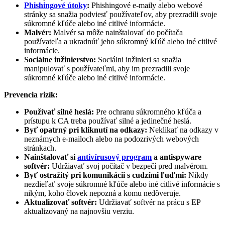
Phishingové útoky
:
Phishingové e-maily alebo webové
stránky sa snažia podviesť používateľov, aby prezradili svoje
súkromné kľúče alebo iné citlivé informácie.
Malvér:
Malvér sa môže nainštalovať do počítača
používateľa a ukradnúť jeho súkromný kľúč alebo iné citlivé
informácie.
Sociálne inžinierstvo:
Sociálni inžinieri sa snažia
manipulovať s používateľmi, aby im prezradili svoje
súkromné kľúče alebo iné citlivé informácie.
Prevencia rizík:
Používať silné heslá:
Pre ochranu súkromného kľúča a
prístupu k CA treba používať silné a jedinečné heslá.
Byť opatrný pri kliknutí na odkazy:
Neklikať na odkazy v
neznámych e-mailoch alebo na podozrivých webových
stránkach.
Nainštalovať si
antivírusový program
a antispyware
softvér:
Udržiavať svoj počítač v bezpečí pred malvérom.
Byť ostražitý pri komunikácii s cudzími ľuďmi:
Nikdy
nezdieľať svoje súkromné kľúče alebo iné citlivé informácie s
nikým, koho človek nepozná a komu nedôveruje.
Aktualizovať softvér:
Udržiavať softvér na prácu s EP
aktualizovaný na najnovšiu verziu.