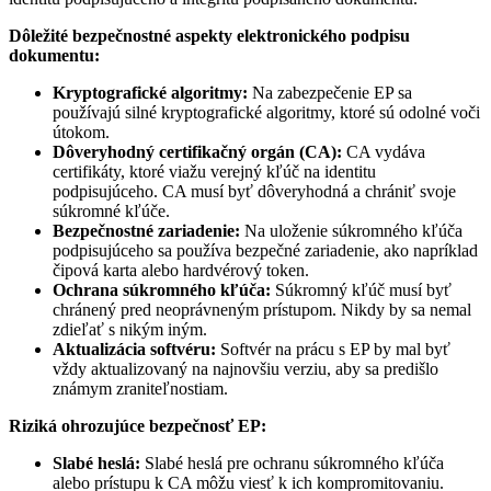
Dôležité bezpečnostné aspekty elektronického podpisu
dokumentu:
Kryptografické algoritmy:
Na zabezpečenie EP sa
používajú silné kryptografické algoritmy, ktoré sú odolné voči
útokom.
Dôveryhodný certifikačný orgán (CA):
CA vydáva
certifikáty, ktoré viažu verejný kľúč na identitu
podpisujúceho. CA musí byť dôveryhodná a chrániť svoje
súkromné kľúče.
Bezpečnostné zariadenie:
Na uloženie súkromného kľúča
podpisujúceho sa používa bezpečné zariadenie, ako napríklad
čipová karta alebo hardvérový token.
Ochrana súkromného kľúča:
Súkromný kľúč musí byť
chránený pred neoprávneným prístupom. Nikdy by sa nemal
zdieľať s nikým iným.
Aktualizácia softvéru:
Softvér na prácu s EP by mal byť
vždy aktualizovaný na najnovšiu verziu, aby sa predišlo
známym zraniteľnostiam.
Riziká ohrozujúce bezpečnosť EP:
Slabé heslá:
Slabé heslá pre ochranu súkromného kľúča
alebo prístupu k CA môžu viesť k ich kompromitovaniu.