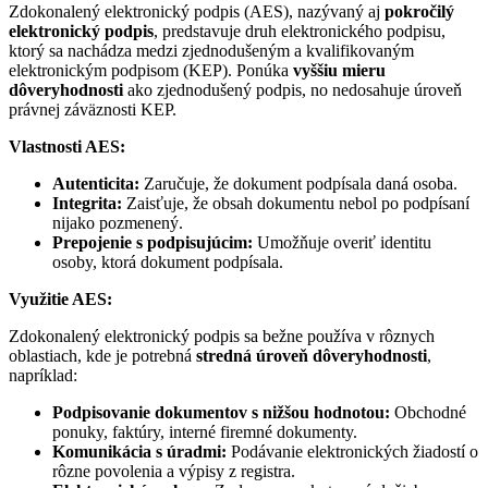
Zdokonalený elektronický podpis (AES), nazývaný aj
pokročilý
elektronický podpis
, predstavuje druh elektronického podpisu,
ktorý sa nachádza medzi zjednodušeným a kvalifikovaným
elektronickým podpisom (KEP). Ponúka
vyššiu mieru
dôveryhodnosti
ako zjednodušený podpis, no nedosahuje úroveň
právnej záväznosti KEP.
Vlastnosti AES:
Autenticita:
Zaručuje, že dokument podpísala daná osoba.
Integrita:
Zaisťuje, že obsah dokumentu nebol po podpísaní
nijako pozmenený.
Prepojenie s podpisujúcim:
Umožňuje overiť identitu
osoby, ktorá dokument podpísala.
Využitie AES:
Zdokonalený elektronický podpis sa bežne používa v rôznych
oblastiach, kde je potrebná
stredná úroveň dôveryhodnosti
,
napríklad:
Podpisovanie dokumentov s nižšou hodnotou:
Obchodné
ponuky, faktúry, interné firemné dokumenty.
Komunikácia s úradmi:
Podávanie elektronických žiadostí o
rôzne povolenia a výpisy z registra.