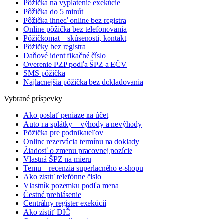
Pôžička na vyplatenie exekúcie
Pôžička do 5 minút
Pôžička ihneď online bez registra
Online pôžička bez telefonovania
Pôžičkomat – skúsenosti, kontakt
Pôžičky bez registra
Daňové identifikačné číslo
Overenie PZP podľa ŠPZ a EČV
SMS pôžička
Najlacnejšia pôžička bez dokladovania
Vybrané príspevky
Ako poslať peniaze na účet
Auto na splátky – výhody a nevýhody
Pôžička pre podnikateľov
Online rezervácia termínu na doklady
Žiadosť o zmenu pracovnej pozície
Vlastná ŠPZ na mieru
Temu – recenzia superlacného e-shopu
Ako zistiť telefónne číslo
Vlastník pozemku podľa mena
Čestné prehlásenie
Centrálny register exekúcií
Ako zistiť DIČ