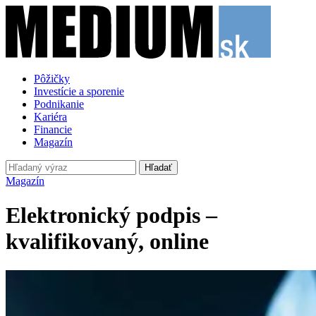
Pôžičky
Investície a sporenie
Podnikanie
Kariéra
Financie
Magazín
Hľadať
Magazín
Elektronický podpis –
kvalifikovaný, online