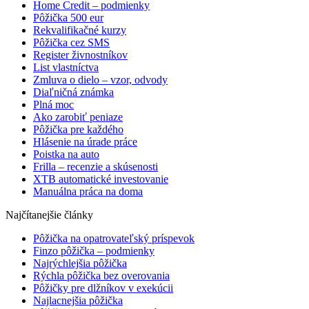
Home Credit – podmienky
Pôžička 500 eur
Rekvalifikačné kurzy
Pôžička cez SMS
Register živnostníkov
List vlastníctva
Zmluva o dielo – vzor, odvody
Diaľničná známka
Plná moc
Ako zarobiť peniaze
Pôžička pre každého
Hlásenie na úrade práce
Poistka na auto
Frilla – recenzie a skúsenosti
XTB automatické investovanie
Manuálna práca na doma
Najčítanejšie články
Pôžička na opatrovateľský príspevok
Finzo pôžička – podmienky
Najrýchlejšia pôžička
Rýchla pôžička bez overovania
Pôžičky pre dlžníkov v exekúcii
Najlacnejšia pôžička