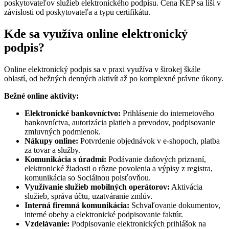
poskytovateľov služieb elektronického podpisu. Cena KEP sa líši v
závislosti od poskytovateľa a typu certifikátu.
Kde sa využíva online elektronický
podpis?
Online elektronický podpis sa v praxi využíva v širokej škále
oblastí, od bežných denných aktivít až po komplexné právne úkony.
Bežné online aktivity:
Elektronické bankovníctvo:
Prihlásenie do internetového
bankovníctva, autorizácia platieb a prevodov, podpisovanie
zmluvných podmienok.
Nákupy online:
Potvrdenie objednávok v e-shopoch, platba
za tovar a služby.
Komunikácia s úradmi:
Podávanie daňových priznaní,
elektronické žiadosti o rôzne povolenia a výpisy z registra,
komunikácia so Sociálnou poisťovňou.
Využívanie služieb mobilných operátorov:
Aktivácia
služieb, správa účtu, uzatváranie zmlúv.
Interná firemná komunikácia:
Schvaľovanie dokumentov,
interné obehy a elektronické podpisovanie faktúr.
Vzdelávanie:
Podpisovanie elektronických prihlášok na