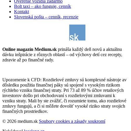
Overenie vozidla zadarmo
Bolt taxi – ako funguje, cenník
Kontakt
Slovenská pošta – cenník, recenzie
Online magazín Medium.sk
prináša každý deň novú a aktuálnu
dávku inšpirácie z rôznych oblastí – od výchovy detí cez recepty,
zdravie až po finančné rady.
Upozornenie k CFD: Rozdielové zmluvy sú komplexné nástroje av
dôsledku použitia finančnej páky sú spojené s vysokým rizikom
rýchleho vzniku finančnej straty. Pri 73 až 89 % účtov retailových
investorov došlo pri obchodovaní s rozdielovými zmluvami k
vzniku straty. Mali by ste zvážiť, či rozumiete tomu, ako rozdielové
zmluvy fungujú, a či si môžete dovoliť vysoké riziko straty svojich
finančných prostriedkov.
© 2026 medium.sk
Soubory cookies a zásady soukromí