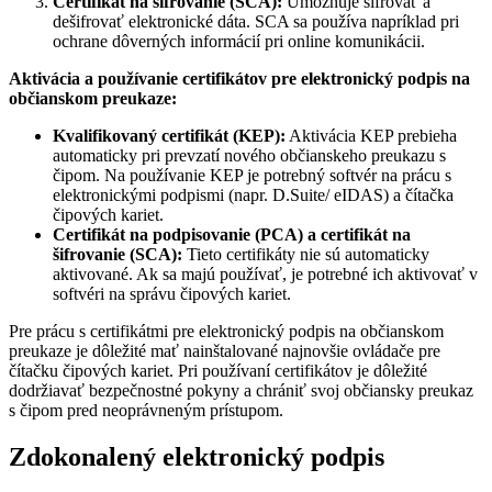
Certifikát na šifrovanie (SCA):
Umožňuje šifrovať a
dešifrovať elektronické dáta. SCA sa používa napríklad pri
ochrane dôverných informácií pri online komunikácii.
Aktivácia a používanie certifikátov pre elektronický podpis na
občianskom preukaze:
Kvalifikovaný certifikát (KEP):
Aktivácia KEP prebieha
automaticky pri prevzatí nového občianskeho preukazu s
čipom. Na používanie KEP je potrebný softvér na prácu s
elektronickými podpismi (napr. D.Suite/ eIDAS) a čítačka
čipových kariet.
Certifikát na podpisovanie (PCA) a certifikát na
šifrovanie (SCA):
Tieto certifikáty nie sú automaticky
aktivované. Ak sa majú používať, je potrebné ich aktivovať v
softvéri na správu čipových kariet.
Pre prácu s certifikátmi pre elektronický podpis na občianskom
preukaze je dôležité mať nainštalované najnovšie ovládače pre
čítačku čipových kariet. Pri používaní certifikátov je dôležité
dodržiavať bezpečnostné pokyny a chrániť svoj občiansky preukaz
s čipom pred neoprávneným prístupom.
Zdokonalený elektronický podpis