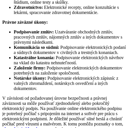
štúdium, online testy a skúšky.
Zdravotníctvo:
Elektronické recepty, online konzultácie s
lekármi, spracovanie zdravotnej dokumentácie.
Právne záväzné úkony:
Podpisovanie zmlúv:
Uzatváranie obchodných zmlúv,
pracovných zmlúv, nájomných zmlúv a iných dokumentov s
právnymi následkami.
Komunikácia so súdmi:
Podpisovanie elektronických podaní
a súdnych dokumentov v civilných a trestných konaniach.
Katastrálne konania:
Podpisovanie elektronických návrhov
na vklad do katastra nehnuteľností.
Založenie firmy:
Podpisovanie elektronických dokumentov
potrebných na založenie spoločnosti.
Notárske úkony:
Podpisovanie elektronických zápisníc z
valných zhromaždení, notárskych osvedčení a iných
dokumentov.
V závislosti od požadovanej úrovne bezpečnosti a právnej
záväznosti sa môže používať zjednodušený alebo pokročilý
elektronický podpis. Na používanie online elektronického podpisu
je potrebný počítač s pripojením na internet a softvér pre prácu s
elektronickými podpismi. Je dôležité používať silné heslá a chrániť
počítač pred vírusmi a malvérom. K tomu pomôžu poznatky o tom,