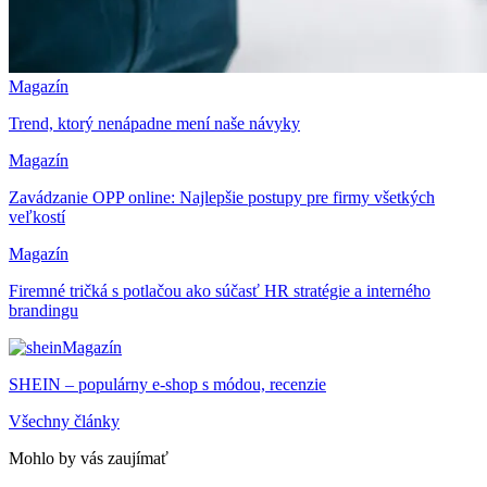
Magazín
Trend, ktorý nenápadne mení naše návyky
Magazín
Zavádzanie OPP online: Najlepšie postupy pre firmy všetkých
veľkostí
Magazín
Firemné tričká s potlačou ako súčasť HR stratégie a interného
brandingu
Magazín
SHEIN – populárny e-shop s módou, recenzie
Všechny články
Mohlo by vás zaujímať