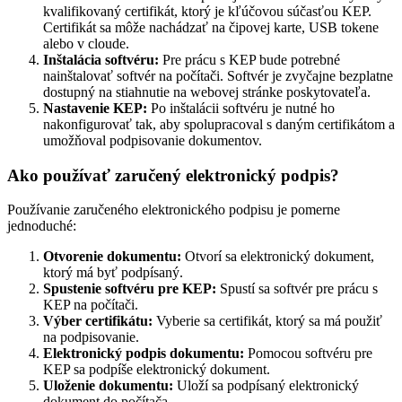
kvalifikovaný certifikát, ktorý je kľúčovou súčasťou KEP.
Certifikát sa môže nachádzať na čipovej karte, USB tokene
alebo v cloude.
Inštalácia softvéru:
Pre prácu s KEP bude potrebné
nainštalovať softvér na počítači. Softvér je zvyčajne bezplatne
dostupný na stiahnutie na webovej stránke poskytovateľa.
Nastavenie KEP:
Po inštalácii softvéru je nutné ho
nakonfigurovať tak, aby spolupracoval s daným certifikátom a
umožňoval podpisovanie dokumentov.
Ako používať zaručený elektronický podpis?
Používanie zaručeného elektronického podpisu je pomerne
jednoduché:
Otvorenie dokumentu:
Otvorí sa elektronický dokument,
ktorý má byť podpísaný.
Spustenie softvéru pre KEP:
Spustí sa softvér pre prácu s
KEP na počítači.
Výber certifikátu:
Vyberie sa certifikát, ktorý sa má použiť
na podpisovanie.
Elektronický podpis dokumentu:
Pomocou softvéru pre
KEP sa podpíše elektronický dokument.
Uloženie dokumentu:
Uloží sa podpísaný elektronický
dokument do počítača.