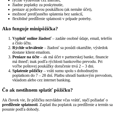
rýchle vybavenie cez internet,
žiadne poplatky za poskytnutie,
peniaze aj poštovou poukážkou (ak nemáte účet),
možnosť predčasného splatenia bez sankcií,
flexibilné predĺženie splatnosti v prípade potreby.
Ako funguje minipôžička?
Vyplniť online žiadosť
– zadáte osobné údaje, email, telefón
a číslo účtu.
Rýchle schválenie
– žiadosť sa posúdi okamžite, výsledok
dostane klient emailom.
Peniaze na účte
– ak má účet v partnerskej banke, financie
má ihneď; inak podľa rýchlosti bankového prevodu. Pri
voľbe poštovej poukážky doručenie trvá 2 – 3 dni.
Splatenie pôžičky
– vráti sumu spolu s dohodnutým
poplatkom do 7 – 28 dní. Platbu uhradí bankovým prevodom,
vkladom alebo cez internet banking.
Čo ak nestihnem splatiť pôžičku?
Ak človek vie, že pôžičku nezvládne včas vrátiť, stačí požiadať o
predĺženie splatnosti
. Zaplatí iba poplatok za predĺženie a termín sa
posunie podľa dohody.