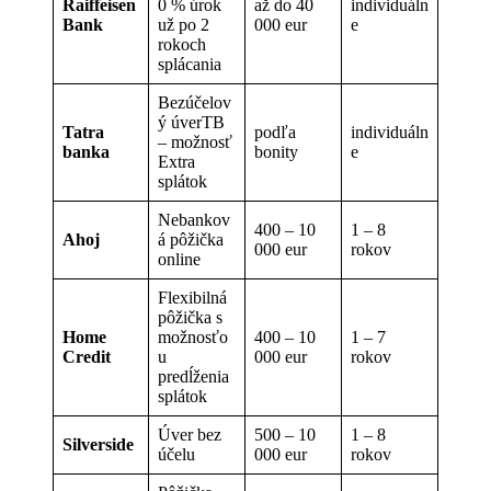
Raiffeisen
0 % úrok
až do 40
individuáln
Bank
už po 2
000 eur
e
rokoch
splácania
Bezúčelov
ý úverTB
Tatra
podľa
individuáln
– možnosť
banka
bonity
e
Extra
splátok
Nebankov
400 – 10
1 – 8
Ahoj
á pôžička
000 eur
rokov
online
Flexibilná
pôžička s
Home
možnosťo
400 – 10
1 – 7
Credit
u
000 eur
rokov
predĺženia
splátok
Úver bez
500 – 10
1 – 8
Silverside
účelu
000 eur
rokov