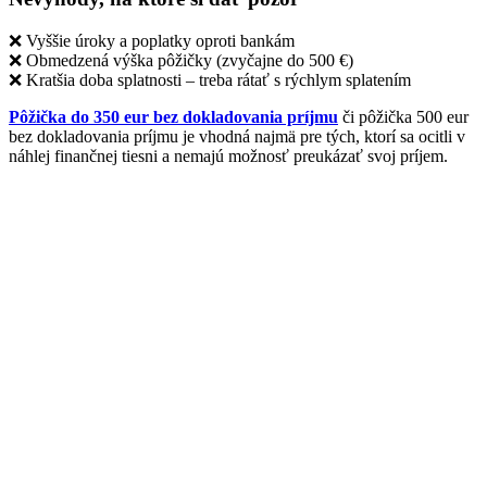
❌ Vyššie úroky a poplatky oproti bankám
❌ Obmedzená výška pôžičky (zvyčajne do 500 €)
❌ Kratšia doba splatnosti – treba rátať s rýchlym splatením
Pôžička do 350 eur bez dokladovania príjmu
či pôžička 500 eur
bez dokladovania príjmu je vhodná najmä pre tých, ktorí sa ocitli v
náhlej finančnej tiesni a nemajú možnosť preukázať svoj príjem.