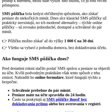
prístup k internetu, môžu stále využiť túto službu, čo ju robí veľmi
prístupnou.
SMS pôžička
bola kedysi obľúbeným spôsobom, ako získať
peniaze do niekoľkých minút. Dnes síce klasické SMS pôžičky už
prakticky neexistujú, no ich moderné alternatívy – rýchle online
pôžičky – sú rovnako jednoduché, dostupné a schválené do pár
minút.
👉 Pôžičku možno získať až do výšky
1 000 € na 30 dní
.
👉 Všetko sa vybaví z pohodlia domova, bez dokladovania účelu.
Ako funguje SMS pôžička dnes?
Pred desiatimi rokmi stačilo poslať SMS správu a peniaze sa objavili
na účte. Kvôli podvodným praktikám však tento spôsob z trhu
zmizol. Nahradili ho
online formuláre
, ktoré fungujú rýchlo a
bezpečne.
Schválenie prebehne do pár minút
.
Peniaze máte na účte spravidla do 24 hodín
.
Často sa poskytujú aj
SMS pôžičky ihneď bez
dokladovania príjmu
alebo bez overovania v registri
.