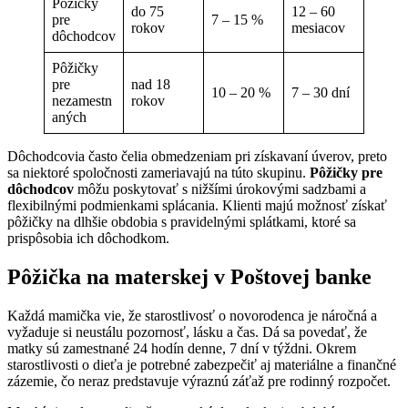
Pôžičky
do 75
12 – 60
pre
7 – 15 %
rokov
mesiacov
dôchodcov
Pôžičky
pre
nad 18
10 – 20 %
7 – 30 dní
nezamestn
rokov
aných
Dôchodcovia často čelia obmedzeniam pri získavaní úverov, preto
sa niektoré spoločnosti zameriavajú na túto skupinu.
Pôžičky pre
dôchodcov
môžu poskytovať s nižšími úrokovými sadzbami a
flexibilnými podmienkami splácania. Klienti majú možnosť získať
pôžičky na dlhšie obdobia s pravidelnými splátkami, ktoré sa
prispôsobia ich dôchodkom.
Pôžička na materskej v Poštovej banke
Každá mamička vie, že starostlivosť o novorodenca je náročná a
vyžaduje si neustálu pozornosť, lásku a čas. Dá sa povedať, že
matky sú zamestnané 24 hodín denne, 7 dní v týždni. Okrem
starostlivosti o dieťa je potrebné zabezpečiť aj materiálne a finančné
zázemie, čo neraz predstavuje výraznú záťaž pre rodinný rozpočet.