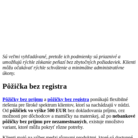
Sú veľmi vyhľadávané, pretože ich podmienky sú priaznivé a
umožňujú rýchle získanie peňazí bez zbytočných požiadaviek. Klienti
môžu očakávať rýchle schválenie a minimálne administratívne
úkony.
Pôžička bez registra
Pôžičky bez príjmu
a
pôžičky bez registra
ponúkajú flexibilné
riešenia pre široké spektrum klientov, ktorí sa nachádzajú v núdzi.
Od
pôžičiek vo výške 500 EUR
bez dokladovania príjmu, cez
možnosti pre dôchodcov a mamičky na materskej, až po
nebankové
pôžičky bez príjmu pre nezamestnaných
, existuje množstvo
variant, ktoré môžu pokryť rôzne potreby.
Klienti majú na výber medzi rôznymi produktmi, ktoré sú dostupné