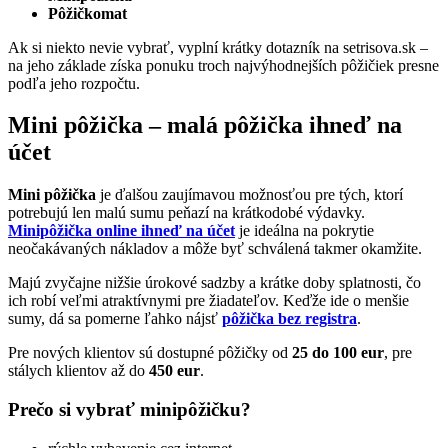
Pôžičkomat
Ak si niekto nevie vybrať, vyplní krátky dotazník na setrisova.sk –
na jeho základe získa ponuku troch najvýhodnejších pôžičiek presne
podľa jeho rozpočtu.
Mini pôžička – malá pôžička ihneď na
účet
Mini pôžička
je ďalšou zaujímavou možnosťou pre tých, ktorí
potrebujú len malú sumu peňazí na krátkodobé výdavky.
Minipôžička online ihneď na účet
je ideálna na pokrytie
neočakávaných nákladov a môže byť schválená takmer okamžite.
Majú zvyčajne nižšie úrokové sadzby a krátke doby splatnosti, čo
ich robí veľmi atraktívnymi pre žiadateľov. Keďže ide o menšie
sumy, dá sa pomerne ľahko nájsť
pôžička bez registra
.
Pre nových klientov sú dostupné pôžičky od
25 do 100 eur
, pre
stálych klientov až do
450 eur
.
Prečo si vybrať minipôžičku?