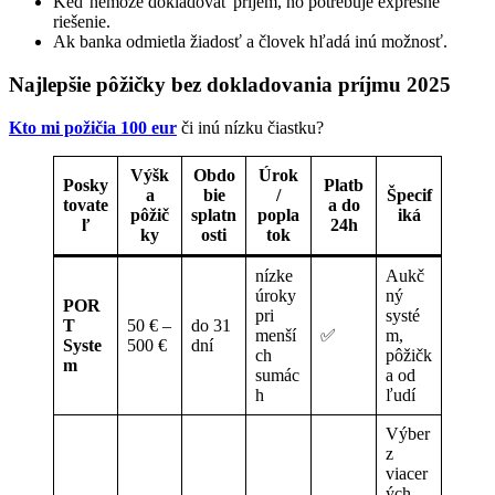
Keď nemôže dokladovať príjem, no potrebuje expresné
riešenie.
Ak banka odmietla žiadosť a človek hľadá inú možnosť.
Najlepšie pôžičky bez dokladovania príjmu 2025
Kto mi požičia 100 eur
či inú nízku čiastku?
Výšk
Obdo
Úrok
Posky
Platb
a
bie
/
Špecif
tovate
a do
pôžič
splatn
popla
iká
ľ
24h
ky
osti
tok
nízke
Aukč
úroky
ný
POR
pri
systé
T
50 € –
do 31
menší
✅
m,
Syste
500 €
dní
ch
pôžičk
m
sumác
a od
h
ľudí
Výber
z
viacer
ých