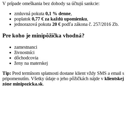
V prípade omeškania bez dohody sa účtujú sankcie:
zmluvná pokuta
0,1 % denne
,
poplatok
0,77 € za každú upomienku
,
jednorazová pokuta
20 €
podľa zákona č. 257/2016 Zb.
Pre koho je minipôžička vhodná?
zamestnanci
živnostníci
dôchodcovia
ženy na materskej
Tip:
Pred termínom splatnosti dostane klient vždy SMS a email s
pripomenutím. Všetky údaje o jeho pôžičkách nájde v
klientskej
zóne minipozicka.sk
.