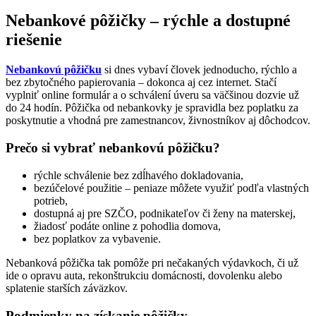
Nebankové pôžičky – rýchle a dostupné
riešenie
Nebankovú pôžičku
si dnes vybaví človek jednoducho, rýchlo a
bez zbytočného papierovania – dokonca aj cez internet. Stačí
vyplniť online formulár a o schválení úveru sa väčšinou dozvie už
do 24 hodín. Pôžička od nebankovky je spravidla bez poplatku za
poskytnutie a vhodná pre zamestnancov, živnostníkov aj dôchodcov.
Prečo si vybrať nebankovú pôžičku?
rýchle schválenie bez zdĺhavého dokladovania,
bezúčelové použitie – peniaze môžete využiť podľa vlastných
potrieb,
dostupná aj pre SZČO, podnikateľov či ženy na materskej,
žiadosť podáte online z pohodlia domova,
bez poplatkov za vybavenie.
Nebanková pôžička tak pomôže pri nečakaných výdavkoch, či už
ide o opravu auta, rekonštrukciu domácnosti, dovolenku alebo
splatenie starších záväzkov.
Podmienky na získanie pôžičky