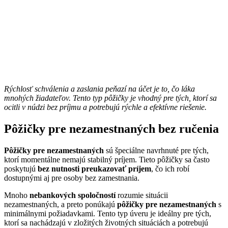
Rýchlosť schválenia a zaslania peňazí na účet je to, čo láka
mnohých žiadateľov. Tento typ pôžičky je vhodný pre tých, ktorí sa
ocitli v núdzi bez príjmu a potrebujú rýchle a efektívne riešenie.
Pôžičky pre nezamestnaných bez ručenia
Pôžičky pre nezamestnaných
sú špeciálne navrhnuté pre tých,
ktorí momentálne nemajú stabilný príjem. Tieto pôžičky sa často
poskytujú
bez nutnosti preukazovať príjem
, čo ich robí
dostupnými aj pre osoby bez zamestnania.
Mnoho
nebankových spoločností
rozumie situácii
nezamestnaných, a preto ponúkajú
pôžičky pre nezamestnaných
s
minimálnymi požiadavkami. Tento typ úveru je ideálny pre tých,
ktorí sa nachádzajú v zložitých životných situáciách a potrebujú