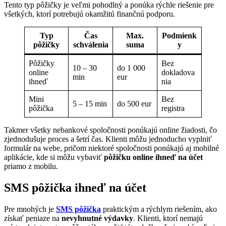
Tento typ pôžičky je veľmi pohodlný a ponúka rýchle riešenie pre
všetkých, ktorí potrebujú okamžitú finančnú podporu.
Typ
Čas
Max.
Podmienk
pôžičky
schválenia
suma
y
Pôžičky
Bez
10 – 30
do 1 000
online
dokladova
min
eur
ihneď
nia
Mini
Bez
5 – 15 min
do 500 eur
pôžička
registra
Takmer všetky nebankové spoločnosti ponúkajú online žiadosti, čo
zjednodušuje proces a šetrí čas. Klienti môžu jednoducho vyplniť
formulár na webe, pričom niektoré spoločnosti ponúkajú aj mobilné
aplikácie, kde si môžu vybaviť
pôžičku online ihneď na účet
priamo z mobilu.
SMS pôžička ihneď na účet
Pre mnohých je
SMS pôžička
praktickým a rýchlym riešením, ako
získať peniaze na
nevyhnutné výdavky
. Klienti, ktorí nemajú