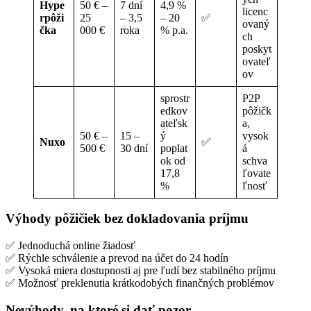
Hype
50 € –
7 dní
4,9 %
licenc
rpôži
25
– 3,5
– 20
✅
ovaný
čka
000 €
roka
% p.a.
ch
poskyt
ovateľ
ov
sprostr
P2P
edkov
pôžičk
ateľsk
a,
50 € –
15 –
ý
vysok
Nuxo
✅
500 €
30 dní
poplat
á
ok od
schva
17,8
ľovate
%
ľnosť
Výhody pôžičiek bez dokladovania príjmu
✅ Jednoduchá online žiadosť
✅ Rýchle schválenie a prevod na účet do 24 hodín
✅ Vysoká miera dostupnosti aj pre ľudí bez stabilného príjmu
✅ Možnosť preklenutia krátkodobých finančných problémov
Nevýhody, na ktoré si dať pozor