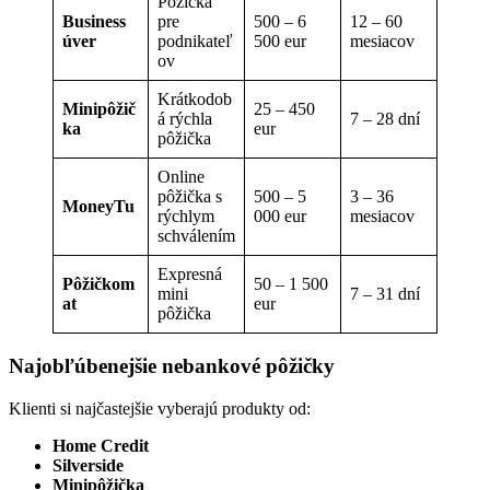
Pôžička
Business
pre
500 – 6
12 – 60
úver
podnikateľ
500 eur
mesiacov
ov
Krátkodob
Minipôžič
25 – 450
á rýchla
7 – 28 dní
ka
eur
pôžička
Online
pôžička s
500 – 5
3 – 36
MoneyTu
rýchlym
000 eur
mesiacov
schválením
Expresná
Pôžičkom
50 – 1 500
mini
7 – 31 dní
at
eur
pôžička
Najobľúbenejšie nebankové pôžičky
Klienti si najčastejšie vyberajú produkty od:
Home Credit
Silverside
Minipôžička