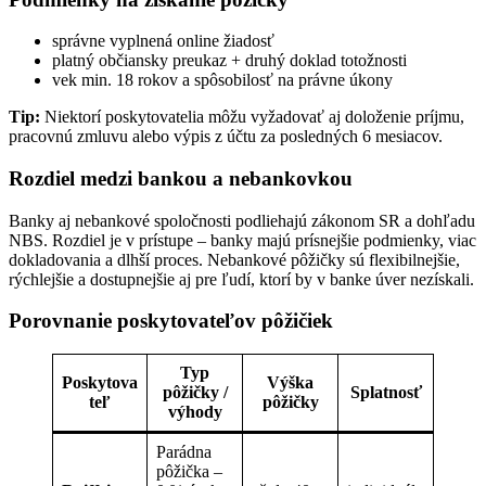
správne vyplnená online žiadosť
platný občiansky preukaz + druhý doklad totožnosti
vek min. 18 rokov a spôsobilosť na právne úkony
Tip:
Niektorí poskytovatelia môžu vyžadovať aj doloženie príjmu,
pracovnú zmluvu alebo výpis z účtu za posledných 6 mesiacov.
Rozdiel medzi bankou a nebankovkou
Banky aj nebankové spoločnosti podliehajú zákonom SR a dohľadu
NBS. Rozdiel je v prístupe – banky majú prísnejšie podmienky, viac
dokladovania a dlhší proces. Nebankové pôžičky sú flexibilnejšie,
rýchlejšie a dostupnejšie aj pre ľudí, ktorí by v banke úver nezískali.
Porovnanie poskytovateľov pôžičiek
Typ
Poskytova
Výška
pôžičky /
Splatnosť
teľ
pôžičky
výhody
Parádna
pôžička –