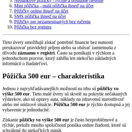
Nebankové pôžičky - rýchle a dostupné riešenie
Mini pôžička - malá pôžička ihneď na účet
Pôžičky online ihneď na účet
SMS pôžička ihneď na účet
Pôžičky pre nezamestnaných bez ručenia
Pôžička bez registra
Tieto úvery umožňujú získať potrebné financie bez nutnosti
preukazovať pravidelný príjem alebo sa obávať zamietnutia z
dôvodu
záznamu v registri
. Často sa ponúkajú v rýchlom a
jednoduchom procese, ktorý zahŕňa len niekoľko základných
informácií o žiadateľovi.
Pôžička 500 eur – charakteristika
Jednou z najvyhľadávanejších možností na trhu sú
pôžičky vo
výške 500 eur
. Tieto malé úvery sú skvelé na pokrytie nečakaných
výdavkov, ako sú opravy auta, náklady na zdravotnú starostlivosť
alebo iné núdzové situácie.
Pôžička 500 eur
je rýchlo dostupná a jej
vybavenie je jednoduché.
Získanie
pôžičky vo výške 500 eur
je často bezproblémové a
rýchle, pretože mnoho spoločností ponúka online žiadosti, ktoré sú
schválené do niekoľkých minút.