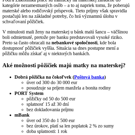
kategórie nezamestnaných osôb – a to aj napriek tomu, že poberajú
materské alebo rodičovský príspevok. Tieto príjmy však spravidla
postačujú len na základné potreby, čo hrá významnú úlohu v
schvaľovaní pôžičiek.
V minulosti mali ženy na materskej u bánk malú šancu – väčšinou
boli odmietnuté, pretože pre banku predstavovali vysoké riziko.
Preto sa často obracali na
nebankové spoločnosti
, kde bola
dostupnosť pôžičiek vyššia. Situácia sa dnes postupne mení a
pôžičku môžu získať aj v niektorých bankách.
Aké možnosti pôžičiek majú matky na materskej?
Dobrá pôžička na čokoľvek (
Poštová banka
)
úver od 300 do 30 000 eur
posudzuje sa príjem manžela a bonita rodiny
PORT System
pôžičky od 50 do 500 eur
splatnosť 15 až 30 dní
bez dokladovania príjmu
mBank
úver od 350 do 1 500 eur
bez úrokov, platí sa len poplatok 2 % zo sumy
doba splatnosti: 1 rok