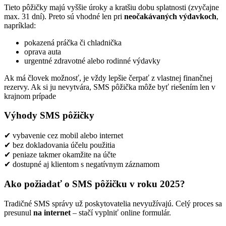
Tieto pôžičky majú vyššie úroky a kratšiu dobu splatnosti (zvyčajne
max. 31 dní). Preto sú vhodné len pri
neočakávaných výdavkoch
,
napríklad:
pokazená práčka či chladnička
oprava auta
urgentné zdravotné alebo rodinné výdavky
Ak má človek možnosť, je vždy lepšie čerpať z vlastnej finančnej
rezervy. Ak si ju nevytvára, SMS pôžička môže byť riešením len v
krajnom prípade
Výhody SMS pôžičky
✔ vybavenie cez mobil alebo internet
✔ bez dokladovania účelu použitia
✔ peniaze takmer okamžite na účte
✔ dostupné aj klientom s negatívnym záznamom
Ako požiadať o SMS pôžičku v roku 2025?
Tradičné SMS správy už poskytovatelia nevyužívajú. Celý proces sa
presunul
na internet
– stačí vyplniť online formulár.