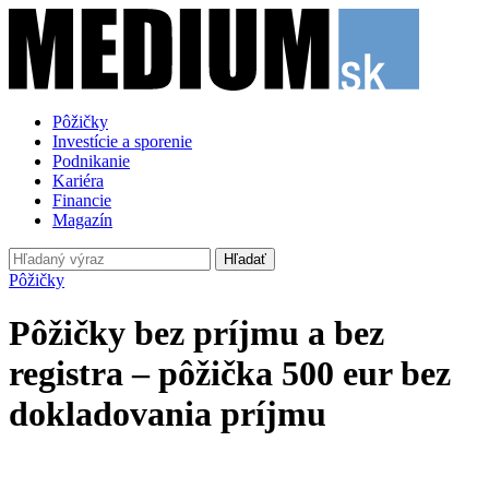
Pôžičky
Investície a sporenie
Podnikanie
Kariéra
Financie
Magazín
Hľadať
Pôžičky
Pôžičky bez príjmu a bez
registra – pôžička 500 eur bez
dokladovania príjmu