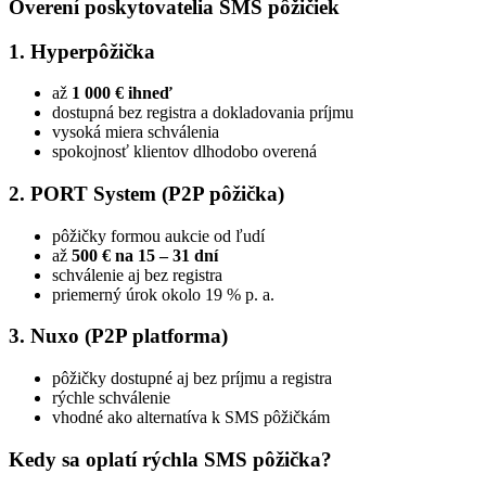
Overení poskytovatelia SMS pôžičiek
1. Hyperpôžička
až
1 000 € ihneď
dostupná bez registra a dokladovania príjmu
vysoká miera schválenia
spokojnosť klientov dlhodobo overená
2. PORT System (P2P pôžička)
pôžičky formou aukcie od ľudí
až
500 € na 15 – 31 dní
schválenie aj bez registra
priemerný úrok okolo 19 % p. a.
3. Nuxo (P2P platforma)
pôžičky dostupné aj bez príjmu a registra
rýchle schválenie
vhodné ako alternatíva k SMS pôžičkám
Kedy sa oplatí rýchla SMS pôžička?