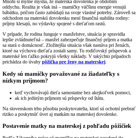
Mnohí si mylne myslia, že materská dovolenka je obdobím
oddychu. Realita je však iná – mamičky väčšinu energie venujú
bábätku, pričom často zabúdajú na svoje vlastné potreby. Zároveň sa
odchodom na materskú dovolenku mení finančná stabilita rodiny:
príjmy klesajú, no výdavky spojené s dieťaťom rastú.
V prípade, že rodina funguje v manželstve, situácia je spravidla
lepšie zvládnuteľná – manžel zabezpečuje finančný príjem a matka
sa stará o domácnosť. Zložitejšia situácia však nastáva pri ženách,
ktoré na výchovu dieťaťa zostali samy. Tu rodičovský príspevok a
materské len ťažko pokryjú všetky náklady. V takýchto prípadoch
prichádza do úvahy
pôžička pre ženy na materskej
.
Kedy sú mamičky považované za žiadateľky s
nízkym príjmom?
keď vychovávajú dieťa samostatne bez akejkoľvek pomoci,
ak ich jediným príjmom sú príspevky od štátu.
Na slovenskom trhu pôsobia poskytovatelia, ktorí sú ochotní prebrať
riziko a poskytnúť úver aj matkám na materskej dovolenke.
Postavenie matky na materskej z pohľadu pôžičiek
Podľa Zákonníka práce sú mamičky na materskej zaradené do