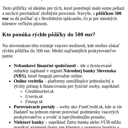
Tieto pôžičky sú ideálne pre tých, ktorí potrebujú malú sumu peňazí
a nechcú prechádzať zložitými procesmi. Navyše, s
pôžičkou 500
eur
sa dá počítať aj s flexibilným splácaním, čo je pre mnohých
klientov veľkým plusom.
Kto ponúka rýchle pôžičky do 500 eur?
Na slovenskom trhu existuje viacero možností, kde možno získať
rýchlu pôžičku do 500 eur. Medzi najčastejších poskytovateľov
patria:
Nebankové finančné spoločnosti
– ide o licencované
subjekty zapísané v registri
Národnej banky Slovenska
(NBS)
, ktoré fungujú prevažne online.
Online veritelia
– platformy umožňujúce jednoduchý a
rýchly prístup k financovaniu pre fyzické osoby, napríklad:
Creditmarket.sk
Uveria.sk
Finzap.sk
Porovnávacie portály
– weby ako
FastCredit.sk
, kde si vie
žiadateľ na jednom mieste porovnať podmienky viacerých
poskytovateľov a zvoliť si najvýhodnejšiu ponuku.
Niektoré banky
– napríklad
Tatra banka
alebo
VÚB
môžu
ponúkať expresné úvery pre klientov s overenou bonitou a