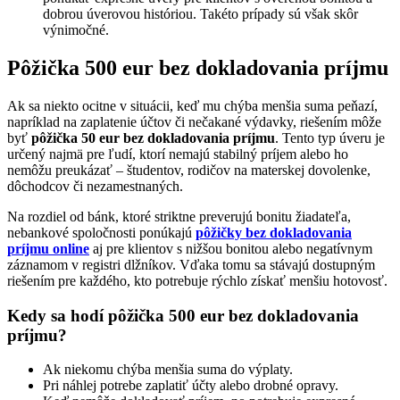
dobrou úverovou históriou. Takéto prípady sú však skôr
výnimočné.
Pôžička 500 eur bez dokladovania príjmu
Ak sa niekto ocitne v situácii, keď mu chýba menšia suma peňazí,
napríklad na zaplatenie účtov či nečakané výdavky, riešením môže
byť
pôžička 50 eur bez dokladovania príjmu
. Tento typ úveru je
určený najmä pre ľudí, ktorí nemajú stabilný príjem alebo ho
nemôžu preukázať – študentov, rodičov na materskej dovolenke,
dôchodcov či nezamestnaných.
Na rozdiel od bánk, ktoré striktne preverujú bonitu žiadateľa,
nebankové spoločnosti ponúkajú
pôžičky bez dokladovania
príjmu online
aj pre klientov s nižšou bonitou alebo negatívnym
záznamom v registri dlžníkov. Vďaka tomu sa stávajú dostupným
riešením pre každého, kto potrebuje rýchlo získať menšiu hotovosť.
Kedy sa hodí pôžička 500 eur bez dokladovania
príjmu?
Ak niekomu chýba menšia suma do výplaty.
Pri náhlej potrebe zaplatiť účty alebo drobné opravy.