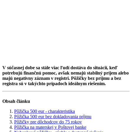
V súčasnej dobe sa stále viac ľudí dostáva do situácií, keď
potrebujú finančnú pomoc, avšak nemajú stabilný príjem alebo
majú negatívny záznam v registri. Pôžičky bez príjmu a bez
registra sú v takýchto prípadoch ideálnym riešením.
Obsah článku
Pôžička 500 eur - charakteristika
Pôžička 500 eur bez dokladovania príjmu
Pôžičky pre dôchodcov do 75 rokov
Pôžička na materskej v Poštovej banke