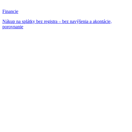
Financie
Nákup na splátky bez registra – bez navýšenia a akontácie,
porovnanie