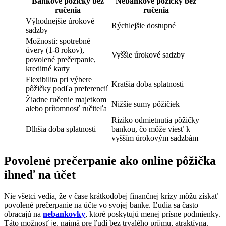
Bankové pôžičky bez
Nebankové pôžičky bez
ručenia
ručenia
Výhodnejšie úrokové
Rýchlejšie dostupné
sadzby
Možnosti: spotrebné
úvery (1-8 rokov),
Vyššie úrokové sadzby
povolené prečerpanie,
kreditné karty
Flexibilita pri výbere
Kratšia doba splatnosti
pôžičky podľa preferencií
Žiadne ručenie majetkom
Nižšie sumy pôžičiek
alebo prítomnosť ručiteľa
Riziko odmietnutia pôžičky
Dlhšia doba splatnosti
bankou, čo môže viesť k
vyšším úrokovým sadzbám
Povolené prečerpanie ako online pôžička
ihneď na účet
Nie všetci vedia, že v čase krátkodobej finančnej krízy môžu získať
povolené prečerpanie na účte vo svojej banke. Ľudia sa často
obracajú na
nebankovky
, ktoré poskytujú menej prísne podmienky.
Táto možnosť je, najmä pre ľudí bez trvalého príjmu, atraktívna.