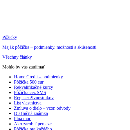
Pôžičky
Maják pôžička – podmienky, možnosti a skúsenosti
Všechny články
Mohlo by vás zaujímať
Home Credit – podmienky
Pôžička 500 eur
Rekvalifikačné kurzy
Pôžička cez SMS
Register živnostníkov
List vlastníctva
Zmluva o dielo – vzor, odvody
Diaľničná známka
Plná moc
Ako zarobiť peniaze
Pôžička pre každého