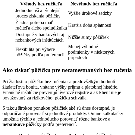
Výhody bez ručiteľa
Nevýhody bez ručiteľa
Jednoduchší a rýchlejší
Vyššie úrokové sadzby
proces získania pôžičky
Žiadna potreba mať
Kratšia doba splatnosti
ručiteľa alebo spoludlžníka
Dostupné v bankových aj
Nižšie sumy pôžičiek
nebankových inštitúciách
Menej výhodné
Flexibilita pri výbere
podmienky v niektorých
pôžičky podľa preferencií
prípadoch
Ako získať pôžičku pre nezamestnaných bez ručenia
Pri žiadosti o pôžičku bez ručenia sa predovšetkým hodnotí
žiadateľova bonita, vrátane výšky príjmu a platobnej histórie.
Finančné inštitúcie preverujú úverové registre a ak klient nie je
považovaný za rizikového, pôžičku schvália.
S takou širokou ponukou pôžičiek aké sú dnes dostupné, je
odporúčané porovnať si jednotlivé produkty. Online kalkulačky
umožnia rýchlo a jednoducho porovnať rôzne bankové a
nebankové pôžičky
podľa preferencií.