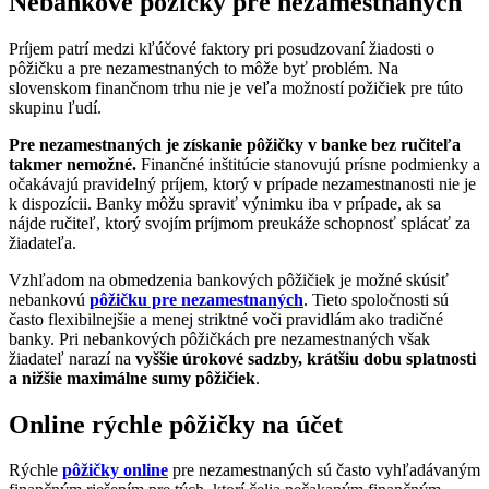
Nebankové pôžičky pre nezamestnaných
Príjem patrí medzi kľúčové faktory pri posudzovaní žiadosti o
pôžičku a pre nezamestnaných to môže byť problém. Na
slovenskom finančnom trhu nie je veľa možností požičiek pre túto
skupinu ľudí.
Pre nezamestnaných je získanie pôžičky v banke bez ručiteľa
takmer nemožné.
Finančné inštitúcie stanovujú prísne podmienky a
očakávajú pravidelný príjem, ktorý v prípade nezamestnanosti nie je
k dispozícii. Banky môžu spraviť výnimku iba v prípade, ak sa
nájde ručiteľ, ktorý svojím príjmom preukáže schopnosť splácať za
žiadateľa.
Vzhľadom na obmedzenia bankových pôžičiek je možné skúsiť
nebankovú
pôžičku pre nezamestnaných
. Tieto spoločnosti sú
často flexibilnejšie a menej striktné voči pravidlám ako tradičné
banky. Pri nebankových pôžičkách pre nezamestnaných však
žiadateľ narazí na
vyššie úrokové sadzby, krátšiu dobu splatnosti
a nižšie maximálne sumy pôžičiek
.
Online rýchle pôžičky na účet
Rýchle
pôžičky online
pre nezamestnaných sú často vyhľadávaným