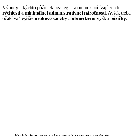
Výhody takýchto pôžičiek bez registra online spočívajú v ich
rýchlosti a minimálnej administratívnej náročnosti
. Avšak treba
očakávať
vyššie úrokové sadzby a obmedzenú výšku pôžičky
.
Pri hľadaní pôžičky bez registra online je dôležité