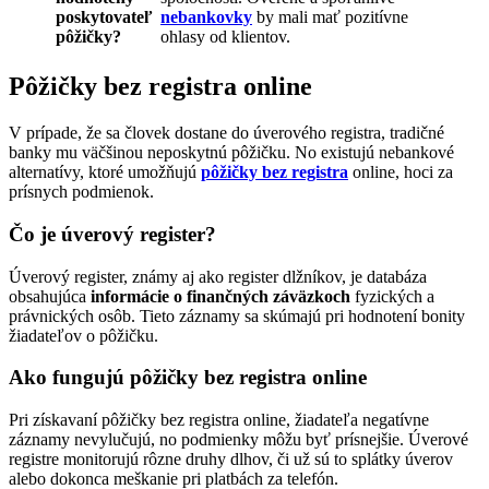
poskytovateľ
nebankovky
by mali mať pozitívne
pôžičky?
ohlasy od klientov.
Pôžičky bez registra online
V prípade, že sa človek dostane do úverového registra, tradičné
banky mu väčšinou neposkytnú pôžičku. No existujú nebankové
alternatívy, ktoré umožňujú
pôžičky bez registra
online, hoci za
prísnych podmienok.
Čo je úverový register?
Úverový register, známy aj ako register dlžníkov, je databáza
obsahujúca
informácie o finančných záväzkoch
fyzických a
právnických osôb. Tieto záznamy sa skúmajú pri hodnotení bonity
žiadateľov o pôžičku.
Ako fungujú pôžičky bez registra online
Pri získavaní pôžičky bez registra online, žiadateľa negatívne
záznamy nevylučujú, no podmienky môžu byť prísnejšie. Úverové
registre monitorujú rôzne druhy dlhov, či už sú to splátky úverov
alebo dokonca meškanie pri platbách za telefón.