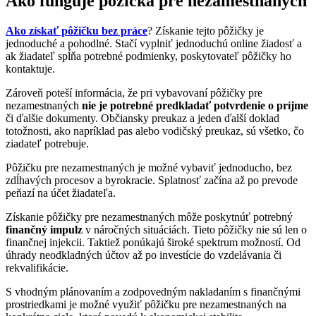
Ako funguje pôžička pre nezamestnaných
Ako získať pôžičku bez práce
? Získanie tejto pôžičky je
jednoduché a pohodlné. Stačí vyplniť jednoduchú online žiadosť a
ak žiadateľ spĺňa potrebné podmienky, poskytovateľ pôžičky ho
kontaktuje.
Zároveň poteší informácia, že pri vybavovaní pôžičky pre
nezamestnaných
nie je potrebné predkladať potvrdenie o príjme
či ďalšie dokumenty. Občiansky preukaz a jeden ďalší doklad
totožnosti, ako napríklad pas alebo vodičský preukaz, sú všetko, čo
ziadateľ potrebuje.
Pôžičku pre nezamestnaných je možné vybaviť jednoducho, bez
zdĺhavých procesov a byrokracie. Splatnosť začína až po prevode
peňazí na účet žiadateľa.
Získanie pôžičky pre nezamestnaných môže poskytnúť potrebný
finančný impulz
v náročných situáciách. Tieto pôžičky nie sú len o
finančnej injekcii. Taktiež ponúkajú široké spektrum možností. Od
úhrady neodkladných účtov až po investície do vzdelávania či
rekvalifikácie.
S vhodným plánovaním a zodpovedným nakladaním s finančnými
prostriedkami je možné využiť pôžičku pre nezamestnaných na