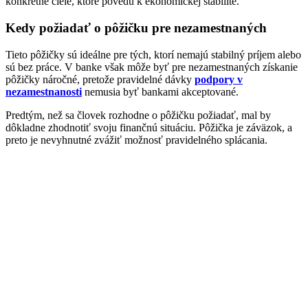
konkrétne ciele, ktoré povedú k ekonomickej stabilite.
Kedy požiadať o pôžičku pre nezamestnaných
Tieto pôžičky sú ideálne pre tých, ktorí nemajú stabilný príjem alebo
sú bez práce. V banke však môže byť pre nezamestnaných získanie
pôžičky náročné, pretože pravidelné dávky
podpory v
nezamestnanosti
nemusia byť bankami akceptované.
Predtým, než sa človek rozhodne o pôžičku požiadať, mal by
dôkladne zhodnotiť svoju finančnú situáciu. Pôžička je záväzok, a
preto je nevyhnutné zvážiť možnosť pravidelného splácania.