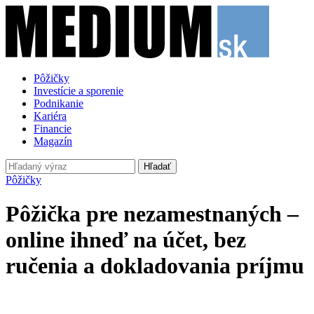
Pôžičky
Investície a sporenie
Podnikanie
Kariéra
Financie
Magazín
Hľadať
Pôžičky
Pôžička pre nezamestnaných –
online ihneď na účet, bez
ručenia a dokladovania príjmu