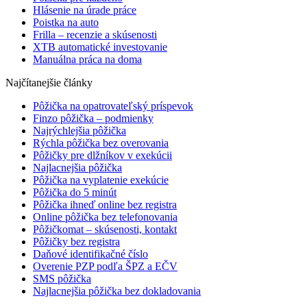
Hlásenie na úrade práce
Poistka na auto
Frilla – recenzie a skúsenosti
XTB automatické investovanie
Manuálna práca na doma
Najčítanejšie články
Pôžička na opatrovateľský príspevok
Finzo pôžička – podmienky
Najrýchlejšia pôžička
Rýchla pôžička bez overovania
Pôžičky pre dlžníkov v exekúcii
Najlacnejšia pôžička
Pôžička na vyplatenie exekúcie
Pôžička do 5 minút
Pôžička ihneď online bez registra
Online pôžička bez telefonovania
Pôžičkomat – skúsenosti, kontakt
Pôžičky bez registra
Daňové identifikačné číslo
Overenie PZP podľa ŠPZ a EČV
SMS pôžička
Najlacnejšia pôžička bez dokladovania