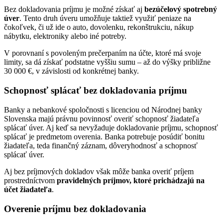
Bez dokladovania príjmu je možné získať aj
bezúčelový
spotrebný
úver
. Tento druh úveru umožňuje taktiež využiť peniaze na
čokoľvek, či už ide o auto, dovolenku, rekonštrukciu, nákup
nábytku, elektroniky alebo iné potreby.
V porovnaní s povoleným prečerpaním na účte, ktoré má svoje
limity, sa dá získať podstatne vyššiu sumu – až do výšky približne
30 000 €, v závislosti od konkrétnej banky.
Schopnosť splácať bez dokladovania príjmu
Banky a nebankové spoločnosti s licenciou od Národnej banky
Slovenska majú právnu povinnosť overiť schopnosť žiadateľa
splácať úver. Aj keď sa nevyžaduje dokladovanie príjmu, schopnosť
splácať je predmetom overenia. Banka potrebuje posúdiť bonitu
žiadateľa, teda finančný záznam, dôveryhodnosť a schopnosť
splácať úver.
Aj bez príjmových dokladov však môže banka overiť príjem
prostredníctvom
pravidelných príjmov, ktoré prichádzajú na
účet žiadateľa
.
Overenie príjmu bez dokladovania