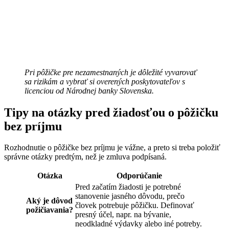
Pri pôžičke pre nezamestnaných je dôležité vyvarovať
sa rizikám a vybrať si overených poskytovateľov s
licenciou od Národnej banky Slovenska.
Tipy na otázky pred žiadosťou o pôžičku
bez príjmu
Rozhodnutie o pôžičke bez príjmu je vážne, a preto si treba položiť
správne otázky predtým, než je zmluva podpísaná.
Otázka
Odporúčanie
Pred začatím žiadosti je potrebné
stanovenie jasného dôvodu, prečo
Aký je dôvod
človek potrebuje pôžičku. Definovať
požičiavania?
presný účel, napr. na bývanie,
neodkladné výdavky alebo iné potreby.