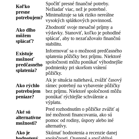
Spočítť presné finančné potreby.
Koľko
Nežiadať viac, než je potrebné.
presne
Minimalizuje sa tak riziko nereálne
potrebujem?
vysokých splátkových povinností.
Zhodnotiť svoje mesačné príjmy a
Ako dlho
výdavky. Stanoviť, koľko je pohodlné
môžem
splácať, aby to nezaťažovalo finančnú
splácať?
stabilitu.
Informovať sa o možnosti predčasného
Existuje
splatenia pôžičky bez príjmu. Niektoré
možnosť
spoločnosti môžu ponúkať výhodnejšie
predčasného
podmienky pri skoršom vrátení
splatenia?
pôžičky.
Ak je situácia naliehavá, zvážiť časový
Ako rýchlo
rámec potrebný na vybavenie pôžičky
potrebujem
bez príjmu. Niektoré spoločnosti môžu
peniaze?
ponúkať rýchlejšie schválenie a
výplatu.
Pred rozhodnutím o pôžičke zvážiť aj
Aké sú
iné možnosti financovania, ako sú
alternatívne
pomoc od rodiny, úspory alebo iné
možnosti?
alternatívy.
Ako je
Skúmať hodnotenia a recenzie danej
hodnotený
spoločnosti. Overené a spoľahlivé