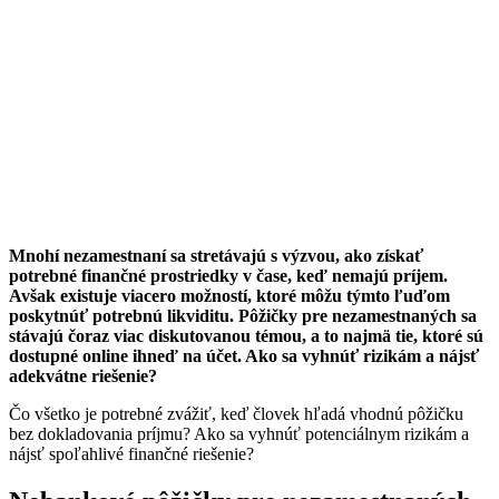
Mnohí nezamestnaní sa stretávajú s výzvou, ako získať
potrebné finančné prostriedky v čase, keď nemajú príjem.
Avšak existuje viacero možností, ktoré môžu týmto ľuďom
poskytnúť potrebnú likviditu. Pôžičky pre nezamestnaných sa
stávajú čoraz viac diskutovanou témou, a to najmä tie, ktoré sú
dostupné online ihneď na účet. Ako sa vyhnúť rizikám a nájsť
adekvátne riešenie?
Čo všetko je potrebné zvážiť, keď človek hľadá vhodnú pôžičku
bez dokladovania príjmu? Ako sa vyhnúť potenciálnym rizikám a
nájsť spoľahlivé finančné riešenie?