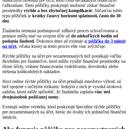
finančným riešením pre tých, ktorí čelia nečakaným finančným
ťažkostiam. Tieto pôžičky poskytujú možnosť získať finančné
prostriedky
rýchlo a
bez zbytočnej komplikácie
. Súčasťou tohto
typu pôžičiek je
krátky časový horizont splatnosti, často do 30
dní
.
Žiadatelia nemusia podstupovať zdĺhavý proces schvaľovania a
peniaze môžu mať na svojom účte už
do niekoľkých hodín od
podania žiadosti
. Dokonca dnes už existuje aj
pôžička do 3 minút
na účet
, vďaka ktorej sa tento proces ešte viac zrýchľuje.
Rýchle pôžičky na účet pre nezamestnaných tiež ponúkajú väčšiu
flexibilitu pre žiadateľov, ktorí môžu využiť finančné prostriedky na
rôzne účely, vrátane financovania vzdelávania, dovolenky alebo
riešenia krátkodobých nákladov.
Hoci online rýchle pôžičky na účet prinášajú množstvo výhod, sú
tiež spojené s určitými rizikami. Jedným z nich je vysoká úroková
sadzba, ktorá môže spôsobiť, že žiadatelia zaplatia
viac než
dvojnásobok požičanej sumy
.
Existujú online veritelia, ktorí poskytujú špeciálne rýchle pôžičky
pre nezamestnaných na účet, berúc do úvahy ich jedinečnú finančnú
situáciu.