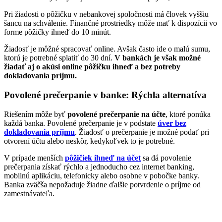
Pri žiadosti o pôžičku v nebankovej spoločnosti má človek vyššiu
šancu na schválenie. Finančné prostriedky môže mať k dispozícii vo
forme pôžičky ihneď do 10 minút.
Žiadosť je môžné spracovať online. Avšak často ide o malú sumu,
ktorú je potrebné splatiť do 30 dní.
V bankách je však možné
žiadať aj o akúsi online pôžičku ihneď a bez potreby
dokladovania príjmu.
Povolené prečerpanie v banke: Rýchla alternatíva
Riešením môže byť
povolené prečerpanie na účte
, ktoré ponúka
každá banka. Povolené prečerpanie je v podstate
úver bez
dokladovania príjmu
. Žiadosť o prečerpanie je možné podať pri
otvorení účtu alebo neskôr, kedykoľvek to je potrebné.
V prípade menších
pôžičiek ihneď na účet
sa dá povolenie
prečerpania získať rýchlo a jednoducho cez internet banking,
mobilnú aplikáciu, telefonicky alebo osobne v pobočke banky.
Banka zväčša nepožaduje žiadne ďalšie potvrdenie o príjme od
zamestnávateľa.