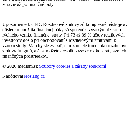
zdravie až po finančné rady.
Upozornenie k CFD: Rozdielové zmluvy sú komplexné nástroje av
dôsledku použitia finančnej páky sú spojené s vysokým rizikom
rýchleho vzniku finančnej straty. Pri 73 až 89 % účtov retailových
investorov došlo pri obchodovaní s rozdielovými zmluvami k
vzniku straty. Mali by ste zvážiť, či rozumiete tomu, ako rozdielové
zmluvy fungujú, a či si môžete dovoliť vysoké riziko straty svojich
finančných prostriedkov.
© 2026 medium.sk
Soubory cookies a zásady soukromí
Nakódoval
leoslang.cz