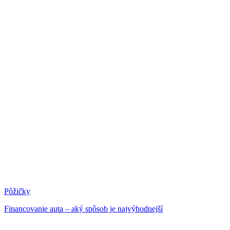
Pôžičky
Financovanie auta – aký spôsob je najvýhodnejší