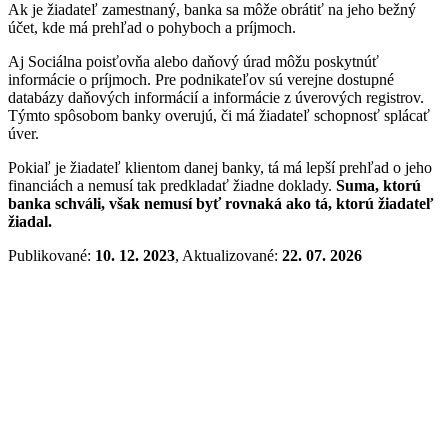
Ak je žiadateľ zamestnaný, banka sa môže obrátiť na jeho bežný
účet, kde má prehľad o pohyboch a príjmoch.
Aj Sociálna poisťovňa alebo daňový úrad môžu poskytnúť
informácie o príjmoch. Pre podnikateľov sú verejne dostupné
databázy daňových informácií a informácie z úverových registrov.
Týmto spôsobom banky overujú, či má žiadateľ schopnosť splácať
úver.
Pokiaľ je žiadateľ klientom danej banky, tá má lepší prehľad o jeho
financiách a nemusí tak predkladať žiadne doklady.
Suma, ktorú
banka schváli, však nemusí byť rovnaká ako tá, ktorú žiadateľ
žiadal.
Publikované:
10. 12. 2023
, Aktualizované:
22. 07. 2026