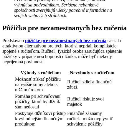
vyhnúť sa podvodníkom. Seriózne nebankové
spoločnosti zverejňujú všetky potrebné informácie na
svojich webových stránkach.
Pôžička pre nezamestnaných bez ručenia
Predstava o
pôžičke pre nezamestnaných bez ručenia
sa stala
atraktívnou alternatívou pre tých, ktorí si nepriali komplikácie
spojené s ručiteľom. Ručiteľ, fyzická osoba zaručujúca splatenie
pôžičky v prípade neschopnosti dlžníka, môže byť niekedy
nepríjemná povinnosť.
Výhody s ručiteľ
om
Nevýhody s ručiteľ
om
Možnosť získať pôžičku
Ručiteľ zdieľa finančnú
na vyššie sumy alebo s
záťaž
nižším úrokom
Pomáha pri schvaľovaní
Ručiteľ riskuje svoj
pôžičky, ktorú by dlžník
majetok
sám nedostal
Poskytuje dlžníkovi prístup
Finančné záznamy
k výhodnejším finančným
ručiteľa môžu ovplyvniť
produktom
schválenie pôžičky