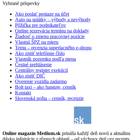
Vybrané príspevky
Ako poslať peniaze na účet
Auto na splátky – výhody a nevýhody
Pôžička pre podnikateľov
Online rezervácia termínu na doklady
Žiadosť o zmenu pracovnej pozície
Vlastná ŠPZ na mieru
Temu – recenzia superlacného e-shopu
Ako zistiť telefónne číslo
Vlastník pozemku podľa mena
Čestné prehlásenie
Centrálny register exekúcií
Ako zistiť DIČ
Overenie vozidla zadarmo
Bolt taxi – ako funguje, cenník
Kontakt
Slovenská pošta – cenník, recenzie
Online magazín Medium.sk
prináša každý deň novú a aktuálnu
dávku inšpirácie z rôznych oblastí – od výchovy detí cez recepty,