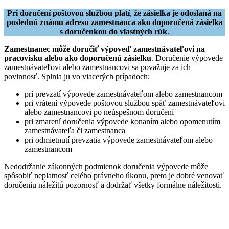
Pri doručení poštovou službou platí
,
že zásielka je odoslaná na
poslednú známu adresu zamestnanca ako doporučená zásielka
s doručenkou do vlastných rúk
.
Zamestnanec môže doručiť výpoveď zamestnávateľovi na
pracovisku alebo ako doporučenú zásielku
. Doručenie výpovede
zamestnávateľovi alebo zamestnancovi sa považuje za ich
povinnosť. Splnia ju vo viacerých prípadoch:
pri prevzatí výpovede zamestnávateľom alebo zamestnancom
pri vrátení výpovede poštovou službou späť zamestnávateľovi
alebo zamestnancovi po neúspešnom doručení
pri zmarení doručenia výpovede konaním alebo opomenutím
zamestnávateľa či zamestnanca
pri odmietnutí prevzatia výpovede zamestnávateľom alebo
zamestnancom
Nedodržanie zákonných podmienok doručenia výpovede môže
spôsobiť neplatnosť celého právneho úkonu, preto je dobré venovať
doručeniu náležitú pozornosť a dodržať všetky formálne náležitosti.