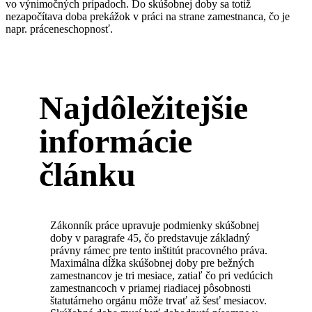
vo výnimočných prípadoch. Do skúšobnej doby sa totiž
nezapočítava doba prekážok v práci na strane zamestnanca, čo je
napr. práceneschopnosť.
Najdôležitejšie
informácie
článku
Zákonník práce upravuje podmienky skúšobnej
doby v paragrafe 45, čo predstavuje základný
právny rámec pre tento inštitút pracovného práva.
Maximálna dĺžka skúšobnej doby pre bežných
zamestnancov je tri mesiace, zatiaľ čo pri vedúcich
zamestnancoch v priamej riadiacej pôsobnosti
štatutárneho orgánu môže trvať až šesť mesiacov.