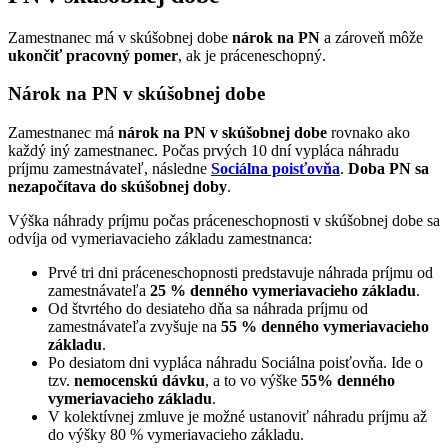
Zamestnanec má v skúšobnej dobe
nárok na PN
a zároveň môže
ukončiť pracovný pomer
, ak je práceneschopný.
Nárok na PN v skúšobnej dobe
Zamestnanec má
nárok na PN v skúšobnej dobe
rovnako ako
každý iný zamestnanec. Počas prvých 10 dní vypláca náhradu
príjmu zamestnávateľ, následne
Sociálna poisťovňa
.
Doba PN sa
nezapočítava do skúšobnej doby
.
Výška náhrady príjmu počas práceneschopnosti v skúšobnej dobe sa
odvíja od vymeriavacieho základu zamestnanca:
Prvé tri dni práceneschopnosti predstavuje náhrada príjmu od
zamestnávateľa
25 % denného vymeriavacieho základu
.
Od štvrtého do desiateho dňa sa náhrada príjmu od
zamestnávateľa zvyšuje na
55 % denného vymeriavacieho
základu
.
Po desiatom dni vypláca náhradu Sociálna poisťovňa. Ide o
tzv.
nemocenskú dávku
, a to vo výške
55% denného
vymeriavacieho základu
.
V kolektívnej zmluve je možné ustanoviť náhradu príjmu až
do výšky 80 % vymeriavacieho základu.