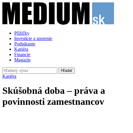
Pôžičky
Investície a sporenie
Podnikanie
Kariéra
Financie
Magazín
Hľadať
Kariéra
Skúšobná doba – práva a
povinnosti zamestnancov