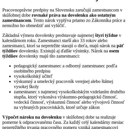
Pracovnoprávne predpisy na Slovensku zaručujú zamestnancom v
skúšobnej dobe
rovnaké práva na dovolenku ako ostatným
zamestnancom
. Tento nárok vyplýva priamo zo Zákonníka práce a
nemožno ho obmedziť ani vylúčiť.
Základná výmera dovolenky predstavuje najmenej
štyri týždne
v
kalendárnom roku. Zamestnanci starší ako 33 rokov alebo
zamestnanci, ktorí sa nepretržite starajú o dieťa, majú nárok na
päť
týždňov
dovolenky. Existujú aj ďalšie výnimky. Nárok na
osem
týždňov
dovolenky majú títo zamestnanci:
pedagogický zamestnanec a odborný zamestnanec podľa
osobitného predpisu
vysokoškolský učiteľ
výskumný a umelecký pracovník verejnej alebo štátnej
vysokej školy
zamestnanec s najmenej vysokoškolským vzdelaním druhého
stupňa, ktorý vykonáva výskumno-pedagogickú činnosť,
vedeckú činnosť, výskumnú činnosť alebo vývojovú činnosť
na vybraných pracoviskách, ktoré určuje zákon
Výpočet nároku na dovolenku
v skúšobnej dobe sa realizuje
pomerne k odpracovanému času. Za každý celý kalendárny mesiac
nepretržitého trvania pracovného pomeru vzniká zamestnancovi