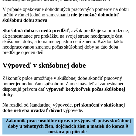
V prípade opakovane dohodnutých pracovných pomerov na dobu
určitú v rámci jedného zamestnania
nie je možné dohodnúť
skúšobnú dobu znova
.
Skúšobná doba sa nedá predĺžiť
, avšak predlžuje sa prirodzene,
ak zamestnanec pre prekážku na svojej strane neodpracuje časť
skúšobnej doby, a to najmenej jednu celú zmenu. Každou takto
neodpracovanou zmenou počas skúšobnej doby sa táto doba
predlžuje o jeden deň.
Výpoveď v skúšobnej dobe
Zákonník práce umožňuje v skúšobnej dobe skončiť pracovný
pomer jednoduchším spôsobom. Zamestnávateľ aj zamestnanec
disponujú právom dať
výpoveď kedykoľvek počas skúšobnej
doby
.
Na rozdiel od štandardnej výpovede,
pri skončení v skúšobnej
dobe netreba uvádzať dôvod
výpovede.
Zákonník práce osobitne upravuje výpoveď počas skúšobnej
doby u tehotných žien
,
dojčiacich žien a matiek do konca 9
mesiaca po pôrode
.