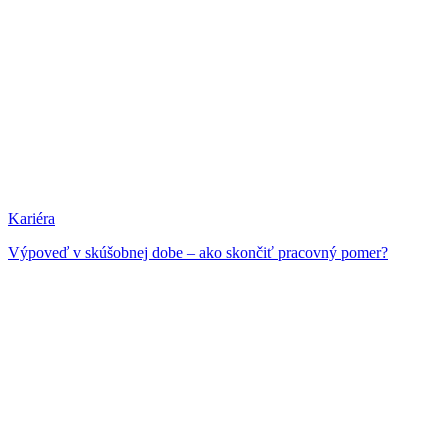
Kariéra
Výpoveď v skúšobnej dobe – ako skončiť pracovný pomer?