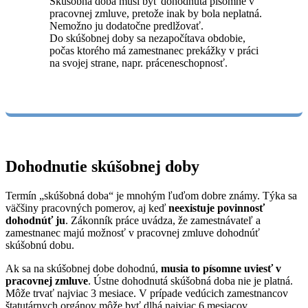
Skúšobná doba musí byť dohodnutá písomne v
pracovnej zmluve, pretože inak by bola neplatná.
Nemožno ju dodatočne predlžovať.
Do skúšobnej doby sa nezapočítava obdobie,
počas ktorého má zamestnanec prekážky v práci
na svojej strane, napr. práceneschopnosť.
Dohodnutie skúšobnej doby
Termín „skúšobná doba“ je mnohým ľuďom dobre známy. Týka sa
väčšiny pracovných pomerov, aj keď
neexistuje povinnosť
dohodnúť ju
. Zákonník práce uvádza, že zamestnávateľ a
zamestnanec majú možnosť v pracovnej zmluve dohodnúť
skúšobnú dobu.
Ak sa na skúšobnej dobe dohodnú,
musia to písomne uviesť v
pracovnej zmluve
. Ústne dohodnutá skúšobná doba nie je platná.
Môže trvať najviac 3 mesiace. V prípade vedúcich zamestnancov
štatutárnych orgánov môže byť dlhá najviac 6 mesiacov.