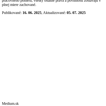
pracovného pomeru, všetky ostatné práva a povinnosti zostávajú v
plnej miere zachované.
Publikované:
16. 06. 2025
, Aktualizované:
05. 07. 2025
Medium.sk