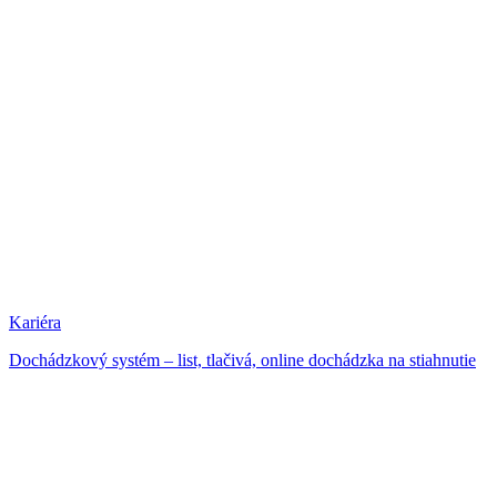
Kariéra
Dochádzkový systém – list, tlačivá, online dochádzka na stiahnutie