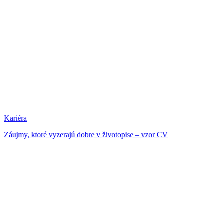
Kariéra
Záujmy, ktoré vyzerajú dobre v životopise – vzor CV