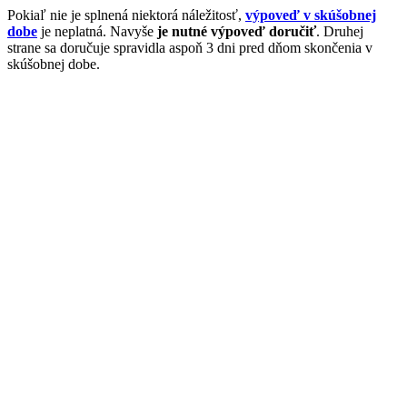
Pokiaľ nie je splnená niektorá náležitosť,
výpoveď v skúšobnej
dobe
je neplatná. Navyše
je nutné výpoveď doručiť
. Druhej
strane sa doručuje spravidla aspoň 3 dni pred dňom skončenia v
skúšobnej dobe.