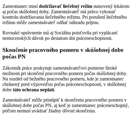
Zamestnanec musí
dodržiavať liečebný režim
stanovený lekárom
aj počas skúšobnej doby. Zamestnávateľ má právo vykonať
kontrolu dodržiavania liečebného režimu. Pri porušení liečebného
režimu môže zamestnávateľ odňať náhradu príjmu.
Rovnaké oprávnenie má aj Sociálna poisťovňa pri vyplácaní
nemocenských dávok po desiatom dni práceneschopnosti.
Skončenie pracovného pomeru v skúšobnej dobe
počas PN
Zákonník práce poskytuje zamestnávateľovi pomerne široké
možnosti pri skončení pracovného pomeru počas skúšobnej doby.
Na rozdiel od bežného pracovného pomeru, kde je zamestnanec
chránený pred výpoveďou počas práceneschopnosti, v skúšobnej
dobe
táto ochrana neplatí
.
Zamestnávateľ môže pristúpiť k skončeniu pracovného pomeru v
skúšobnej dobe počas PN, aj keď je zamestnanec práceneschopný,
pričom nemusí uvádzať žiadny dôvod skončenia.