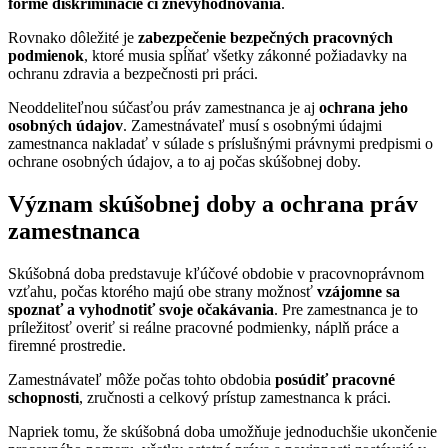
forme diskriminácie či znevýhodňovania
.
Rovnako dôležité je
zabezpečenie bezpečných pracovných
podmienok
, ktoré musia spĺňať všetky zákonné požiadavky na
ochranu zdravia a bezpečnosti pri práci.
Neoddeliteľnou súčasťou práv zamestnanca je aj
ochrana jeho
osobných údajov
. Zamestnávateľ musí s osobnými údajmi
zamestnanca nakladať v súlade s príslušnými právnymi predpismi o
ochrane osobných údajov, a to aj počas skúšobnej doby.
Význam skúšobnej doby a ochrana práv
zamestnanca
Skúšobná doba predstavuje kľúčové obdobie v pracovnoprávnom
vzťahu, počas ktorého majú obe strany možnosť
vzájomne sa
spoznať a vyhodnotiť svoje očakávania
. Pre zamestnanca je to
príležitosť overiť si reálne pracovné podmienky, náplň práce a
firemné prostredie.
Zamestnávateľ môže počas tohto obdobia
posúdiť pracovné
schopnosti
, zručnosti a celkový prístup zamestnanca k práci.
Napriek tomu, že skúšobná doba umožňuje jednoduchšie ukončenie