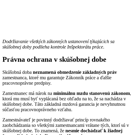
Dodržiavanie všetkých zákonných ustanovení týkajúcich sa
skúšobnej doby podlieha kontrole Inšpektorátu práce
.
Právna ochrana v skúšobnej dobe
Skúšobná doba
neznamená obmedzenie základných práv
zamestnanca, ktoré mu garantuje Zákonník práce a ďalšie
pracovnoprávne predpisy.
Zamestnanec má nárok na
minimálnu mzdu stanovenú zákonom
,
ktorá mu musí byť vyplácaná bez ohľadu na to, že sa nachádza v
skúšobnej dobe. Táto základná mzdová garancia je nevyhnutnou
súčasťou pracovnoprávneho vzťahu.
Zamestnávateľ je povinný dodržiavať princíp rovnakého
zaobchádzania so všetkými zamestnancami vrátane tých, ktorí sú v
skúšobnej dobe. To znamená, že
nesmie dochádzať k žiadnej