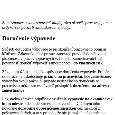
Zamestnanec a zamestnávateľ majú právo ukončiť pracovný pomer
kedykoľvek počas trvania skúšobnej doby.
Doručenie výpovede
Spôsob doručenia výpovede je pri skončení pracovného pomeru
kľúčové. Zákonník práce presne stanovuje pravidlá doručovania
písomností v pracovnoprávnych vzťahoch. Zamestnávateľ má
povinnosť doručiť výpoveď zamestnancovi
do vlastných rúk
.
Zákon umožňuje niekoľko spôsobov doručenia výpovede. Primárne
sa doručenie uskutočňuje
priamo na pracovisku
, kde zamestnanec
vykonáva svoju prácu. V prípade neúspešného doručenia na
pracovisku môže zamestnávateľ pristúpiť k
doručeniu na adresu
zamestnanca
.
Legislatíva zároveň pripúšťa
doručenie výpovede na akomkoľvek
inom mieste
, kde bude zamestnanec zastihnutý. Okrem toho
povoľuje
doručenie doporučenou zásielkou
cez niektorú z
poštových služieb, a to v prípade, že nie je možné iné doručenie.