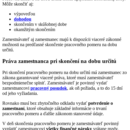
Môže skončiť aj:
výpoveďou
dohodou
skončením v skúšobnej dobe
okamžitým skončením
Zamestnávateľ aj zamestnanec majú k dispozícii viaceré zákonné
možnosti na predčasné skončenie pracovného pomeru na dobu
určitú.
Práva zamestnanca pri skončení na dobu určitú
Pri skončení pracovného pomeru na dobu určitú má zamestnanec zo
zákona garantované viaceré práva, ktoré musí zamestnávateľ
bezpodmienečne splniť. Zamestnávateľ je povinný vydať
zamestnancovi
pracovný posudok
, ak oň požiada, a to do 15 dní
od jeho vyžiadania.
Rovnako musí bez zbytočného odkladu vydať
potvrdenie o
zamestnaní
, ktoré obsahuje základné informácie o trvaní
pracovného pomeru a ďalšie zákonom stanovené údaje.
V deň skončenia pracovného pomeru je zamestnávateľ povinný
vyplatiť zamestnancovi
všetky finančné nároky
vrátane mzdy,