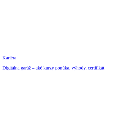
Kariéra
Digitálna garáž – aké kurzy ponúka, výhody, certifikát