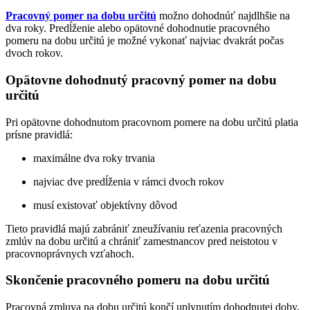
Pracovný pomer na dobu určitú
možno dohodnúť najdlhšie na
dva roky. Predĺženie alebo opätovné dohodnutie pracovného
pomeru na dobu určitú je možné vykonať najviac dvakrát počas
dvoch rokov.
Opätovne dohodnutý pracovný pomer na dobu
určitú
Pri opätovne dohodnutom pracovnom pomere na dobu určitú platia
prísne pravidlá:
maximálne dva roky trvania
najviac dve predĺženia v rámci dvoch rokov
musí existovať objektívny dôvod
Tieto pravidlá majú zabrániť zneužívaniu reťazenia pracovných
zmlúv na dobu určitú a chrániť zamestnancov pred neistotou v
pracovnoprávnych vzťahoch.
Skončenie pracovného pomeru na dobu určitú
Pracovná zmluva na dobu určitú končí uplynutím dohodnutej doby.