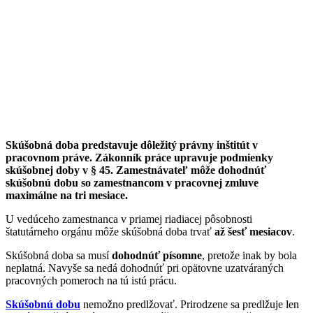
Skúšobná doba predstavuje dôležitý právny inštitút v
pracovnom práve. Zákonník práce upravuje podmienky
skúšobnej doby v § 45. Zamestnávateľ môže dohodnúť
skúšobnú dobu so zamestnancom v pracovnej zmluve
maximálne na tri mesiace.
U vedúceho zamestnanca v priamej riadiacej pôsobnosti
štatutárneho orgánu môže skúšobná doba trvať
až šesť mesiacov
.
Skúšobná doba sa musí
dohodnúť písomne
, pretože inak by bola
neplatná. Navyše sa nedá dohodnúť pri opätovne uzatváraných
pracovných pomeroch na tú istú prácu.
Skúšobnú dobu
nemožno predlžovať. Prirodzene sa predlžuje len