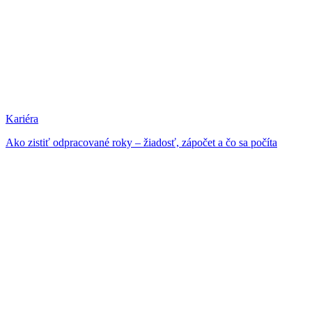
Kariéra
Ako zistiť odpracované roky – žiadosť, zápočet a čo sa počíta