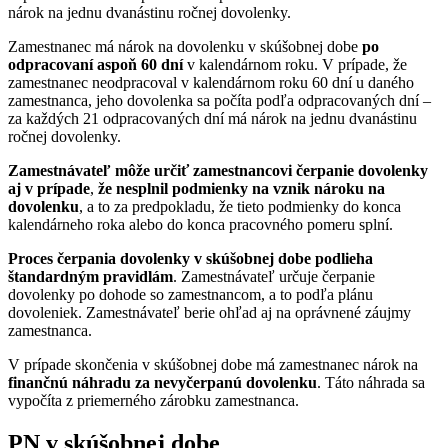
nárok na jednu dvanástinu ročnej dovolenky.
Zamestnanec má nárok na dovolenku v skúšobnej dobe
po
odpracovaní aspoň 60 dní
v kalendárnom roku. V prípade, že
zamestnanec neodpracoval v kalendárnom roku 60 dní u daného
zamestnanca, jeho dovolenka sa počíta podľa odpracovaných dní –
za každých 21 odpracovaných dní má nárok na jednu dvanástinu
ročnej dovolenky.
Zamestnávateľ môže určiť zamestnancovi čerpanie dovolenky
aj v prípade
,
že nesplnil podmienky na vznik nároku na
dovolenku
, a to za predpokladu, že tieto podmienky do konca
kalendárneho roka alebo do konca pracovného pomeru splní.
Proces čerpania dovolenky v skúšobnej dobe podlieha
štandardným pravidlám
. Zamestnávateľ určuje čerpanie
dovolenky po dohode so zamestnancom, a to podľa plánu
dovoleniek. Zamestnávateľ berie ohľad aj na oprávnené záujmy
zamestnanca.
V prípade skončenia v skúšobnej dobe má zamestnanec nárok na
finančnú náhradu za nevyčerpanú dovolenku
. Táto náhrada sa
vypočíta z priemerného zárobku zamestnanca.
PN v skúšobnej dobe