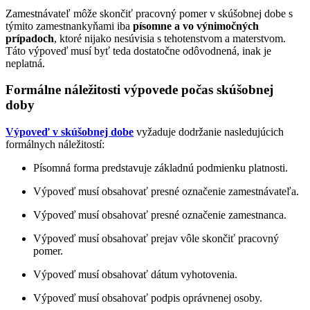
Zamestnávateľ môže skončiť pracovný pomer v skúšobnej dobe s
týmito zamestnankyňami iba
písomne a vo výnimočných
prípadoch
, ktoré nijako nesúvisia s tehotenstvom a materstvom.
Táto výpoveď musí byť teda dostatočne odôvodnená, inak je
neplatná.
Formálne náležitosti výpovede počas skúšobnej
doby
Výpoveď v skúšobnej dobe
vyžaduje dodržanie nasledujúcich
formálnych náležitostí:
Písomná forma predstavuje základnú podmienku platnosti.
Výpoveď musí obsahovať presné označenie zamestnávateľa.
Výpoveď musí obsahovať presné označenie zamestnanca.
Výpoveď musí obsahovať prejav vôle skončiť pracovný
pomer.
Výpoveď musí obsahovať dátum vyhotovenia.
Výpoveď musí obsahovať podpis oprávnenej osoby.