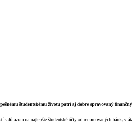
k úspešnému študentskému životu patrí aj dobre spravovaný finančn
í s dôrazom na najlepšie študentské účty od renomovaných bánk, vrá