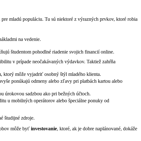
 pre mladú populáciu. Tu sú niektoré z výrazných prvkov, ktoré robia
nákladmi na vedenie.
ujú študentom pohodlné riadenie svojich financií online.
ibilitu v prípade neočakávaných výdavkov. Taktiež zahŕňa
 ktorý môže vyjadriť osobný štýl mladého klienta.
avyše ponúkajú odmeny alebo zľavy pri platbách kartou alebo
šou úrokovou sadzbou ako pri bežných účtoch.
editu u mobilných operátorov alebo špeciálne ponuky od
é študijné zdroje.
sobov môže byť
investovanie
, ktoré, ak je dobre naplánované, dokáže