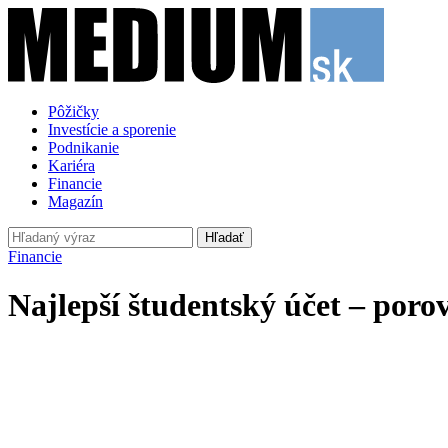
Pôžičky
Investície a sporenie
Podnikanie
Kariéra
Financie
Magazín
Hľadať
Financie
Najlepší študentský účet – poro