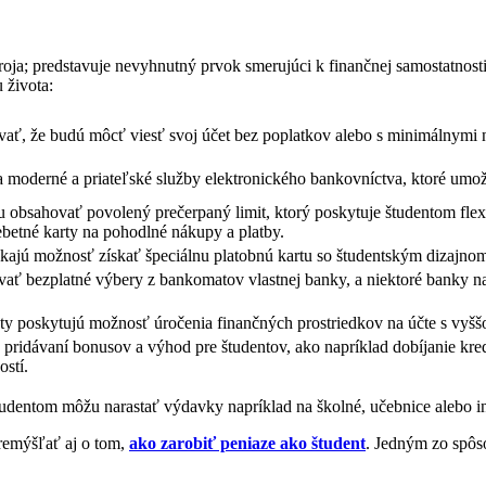
ja; predstavuje nevyhnutný prvok smerujúci k finančnej samostatnosti
 života:
ať, že budú môcť viesť svoj účet bez poplatkov alebo s minimálnymi 
moderné a priateľské služby elektronického bankovníctva, ktoré umožň
 obsahovať povolený prečerpaný limit, ktorý poskytuje študentom flex
betné karty na pohodlné nákupy a platby.
ajú možnosť získať špeciálnu platobnú kartu so študentským dizajnom,
ať bezplatné výbery z bankomatov vlastnej banky, a niektoré banky n
y poskytujú možnosť úročenia finančných prostriedkov na účte s vyš
 pridávaní bonusov a výhod pre študentov, ako napríklad dobíjanie kr
ostí.
tudentom môžu narastať výdavky napríklad na školné, učebnice alebo in
remýšľať aj o tom,
ako zarobiť peniaze ako študent
. Jedným zo spô