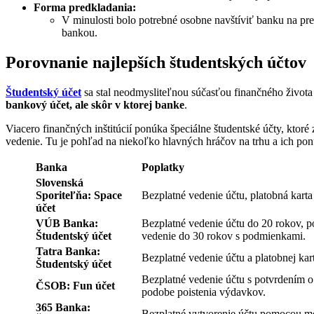
Forma predkladania:
V minulosti bolo potrebné osobne navštíviť banku na pr
bankou.
Porovnanie najlepších študentských účtov
Študentský účet
sa stal neodmysliteľnou súčasťou finančného života
bankový účet, ale skôr v ktorej banke
.
Viacero finančných inštitúcií ponúka špeciálne študentské účty, kto
vedenie. Tu je pohľad na niekoľko hlavných hráčov na trhu a ich po
Banka
Poplatky
Slovenská
Sporiteľňa: Space
Bezplatné vedenie účtu, platobná karta
účet
VÚB Banka:
Bezplatné vedenie účtu do 20 rokov, p
Študentský účet
vedenie do 30 rokov s podmienkami.
Tatra Banka:
Bezplatné vedenie účtu a platobnej kar
Študentský účet
Bezplatné vedenie účtu s potvrdením o
ČSOB: Fun účet
podobe poistenia výdavkov.
365 Banka:
Bezplatné vytvorenie účtu pomocou mob