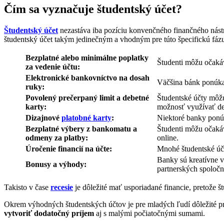
Čím sa vyznačuje študentský účet?
Študentský účet
nezastáva iba pozíciu konvenčného finančného nástro
študentský účet takým jedinečným a vhodným pre túto špecifickú fázu
Bezplatné alebo minimálne poplatky
Študenti môžu očakáv
za vedenie účtu:
Elektronické bankovníctvo na dosah
Väčšina bánk ponúka 
ruky:
Povolený prečerpaný limit a debetné
Študentské účty môžu
karty:
možnosť využívať de
Dizajnové
platobné karty
:
Niektoré banky ponúk
Bezplatné výbery z bankomatu a
Študenti môžu očakáv
odmeny za platby:
online.
Úročenie financií na účte:
Mnohé študentské účt
Banky sú kreatívne v
Bonusy a výhody:
partnerských spoločn
Takisto v čase
recesie
je dôležité mať usporiadané financie, pretože š
Okrem výhodných študentských účtov je pre mladých ľudí dôležité p
vytvoriť dodatočný príjem
aj s malými počiatočnými sumami.