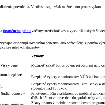
edloženie potvrdenia. V súčasnosti je však možné tento proces vykonať
 a
finančného plánu
väčšiny stredoškolákov a vysokoškolských študen
ré zvyčajne disponujú rovnakými benefitmi ako bežné účty, s jedným vý
nuky pre mladých študentov.
Výhody
 Visa v cene.
Možnosť získať bonus 60 eur pri otvorení účtu ce
otom bezplatné
Bezplatné výbery z bankomatov VÚB a z bankomat
Bezplatné výbery z bankomatov Tatra Banky a sk
ty.
študentov nad 18 rokov.
 štúdiu, bonusy v
Pri otvorení účtu a prihlásení do mobilnej aplik
ďalších 15 eur za investície do spoločensky zod
Zľavy priamo v mobile prostredníctvom programu 
ilnej aplikácie.