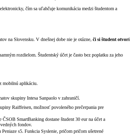
 elektronicky, čím sa uľahčuje komunikácia medzi študentom a
tov na Slovensku. V dnešnej dobe nie je otázne,
či si študent otvorí
znamným rozdielom. Študentský účet je často bez poplatku za jeho
z mobilnú aplikáciu.
ov skupiny Intesa Sanpaolo v zahraničí.
upiny Raiffeisen, možnosť povoleného prečerpania pre
ácie ČSOB SmartBanking dostane študent 30 eur na účet a
povedných fondov.
Peniaze s5. Funkcia Syslenie, pričom pričom ušetrené