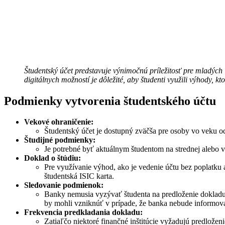
Študentský účet predstavuje výnimočnú príležitosť pre mladých ľ
digitálnych možností je dôležité, aby študenti využili výhody, kt
Podmienky vytvorenia študentského účtu
Vekové ohraničenie:
Študentský účet je dostupný zväčša pre osoby vo veku o
Študijné podmienky:
Je potrebné byť aktuálnym študentom na strednej alebo v
Doklad o štúdiu:
Pre využívanie výhod, ako je vedenie účtu bez poplatku 
študentská ISIC karta.
Sledovanie podmienok:
Banky nemusia vyzývať študenta na predloženie dokladu
by mohli vzniknúť v prípade, že banka nebude informova
Frekvencia predkladania dokladu:
Zatiaľčo niektoré finančné inštitúcie vyžadujú predloženi