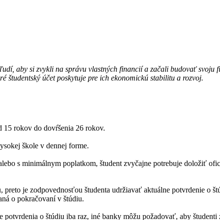
udí, aby si zvykli na správu vlastných financií a začali budovať svoju 
oré študentský účet poskytuje pre ich ekonomickú stabilitu a rozvoj.
d 15 rokov do dovŕšenia 26 rokov.
ysokej škole v dennej forme.
alebo s minimálnym poplatkom, študent zvyčajne potrebuje doložiť ofic
, preto je zodpovednosťou študenta udržiavať aktuálne potvrdenie o š
ná o pokračovaní v štúdiu.
e potvrdenia o štúdiu iba raz, iné banky môžu požadovať, aby študenti z