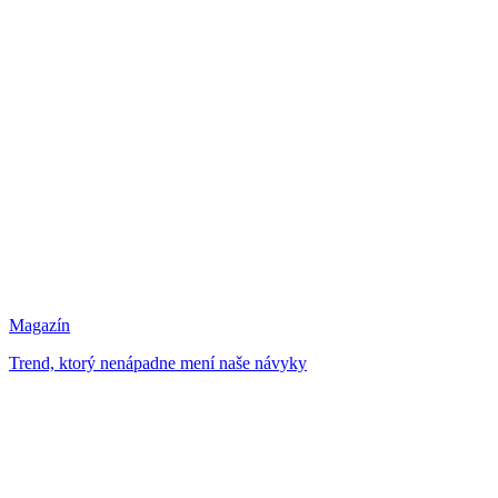
Magazín
Trend, ktorý nenápadne mení naše návyky