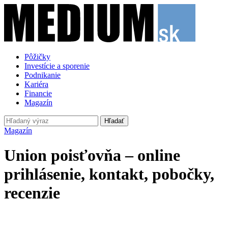
Pôžičky
Investície a sporenie
Podnikanie
Kariéra
Financie
Magazín
Hľadať
Magazín
Union poisťovňa – online
prihlásenie, kontakt, pobočky,
recenzie