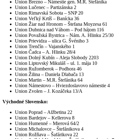
Union Brezno – Námestie gen. M.R. Štefánika
Union Lučenec – Partizánska 2
Union Rimavská Sobota – SNP 20
Union Veľký Krtíš – Banícka 36
Union Žiar nad Hronom – Štefana Moyzesa 61
Union Dubnica nad Váhom – Pod hájom 116
Union Považská Bystrica – Nám. A. Hlinku 25/30
Union Prievidza – ulica G. Švéniho 3
Union Trenčín – Vajanského 1
Union Čadca – A. Hlinku 28/4
Union Dolný Kubín – Aleja Slobody 2203
Union Liptovský Mikuláš – ul. 1. mája 10
Union
Ružomberok – Podhora 46
Union Žilina – Daniela Dlabača 13
Union Martin – M.R. Štefánika 64
Union Námestovo – Hviezdoslavovo námestie 4
Union Zvolen – J. Kozáčeka 13/A
Východné Slovensko:
Union Poprad – Alžbetina 22
Union Bardejov – Kellerova 8
Union Humenné – Mierová 64/2
Union Michalovce – Štefánikova 4
Union Rožňava – Šafárikova 22