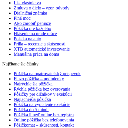
List vlastníctva
Zmluva o dielo – vzor, odvody
Diaľničná známka
Plná moc
Ako zarobiť peniaze
Pôžička pre každého
Hlásenie na úrade práce
Poistka na auto
Frilla – recenzie a skúsenosti
XTB automatické investovanie
Manuálna práca na doma
Najčítanejšie články
Pôžička na opatrovateľský príspevok
Finzo pôžička – podmienky
Najrýchlejšia pôžička
Rýchla pôžička bez overovania
Pôžičky pre dlžníkov v exekúcii
Najlacnejšia pôžička
Pôžička na vyplatenie exekúcie
Pôžička do 5 minút
Pôžička ihneď online bez registra
Online pôžička bez telefonovania
Pôžičkomat – skúsenosti, kontakt