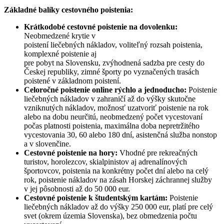
Základné balíky cestovného poistenia:
Krátkodobé cestovné poistenie na dovolenku:
Neobmedzené krytie v
poistení liečebných nákladov, voliteľný rozsah poistenia,
komplexné poistenie aj
pre pobyt na Slovensku, zvýhodnená sadzba pre cesty do
Českej republiky, zimné športy po vyznačených trasách
poistené v základnom poistení.
Celoročné poistenie online rýchlo a jednoducho:
Poistenie
liečebných nákladov v zahraničí až do výšky skutočne
vzniknutých nákladov, možnosť uzatvoriť poistenie na rok
alebo na dobu neurčitú, neobmedzený počet vycestovaní
počas platnosti poistenia, maximálna doba nepretržitého
vycestovania 30, 60 alebo 180 dní, asistenčná služba nonstop
a v slovenčine.
Cestovné poistenie na hory:
Vhodné pre rekreačných
turistov, horolezcov, skialpinistov aj adrenalínových
športovcov, poistenia na konkrétny počet dní alebo na celý
rok, poistenie nákladov na zásah Horskej záchrannej služby
v jej pôsobnosti až do 50 000 eur.
Cestovné poistenie k študentským kartám:
Poistenie
liečebných nákladov až do výšky 250 000 eur, platí pre celý
svet (okrem územia Slovenska), bez obmedzenia počtu