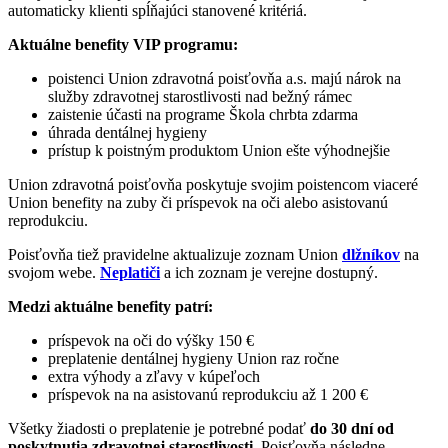
automaticky klienti spĺňajúci stanovené kritériá.
Aktuálne benefity VIP programu:
poistenci Union zdravotná poisťovňa a.s. majú nárok na
služby zdravotnej starostlivosti nad bežný rámec
zaistenie účasti na programe Škola chrbta zdarma
úhrada dentálnej hygieny
prístup k poistným produktom Union ešte výhodnejšie
Union zdravotná poisťovňa poskytuje svojim poistencom viaceré
Union benefity na zuby či príspevok na oči alebo asistovanú
reprodukciu.
Poisťovňa tiež pravidelne aktualizuje zoznam Union
dlžníkov
na
svojom webe.
Neplatiči
a ich zoznam je verejne dostupný.
Medzi aktuálne benefity patrí:
príspevok na oči do výšky 150 €
preplatenie dentálnej hygieny Union raz ročne
extra výhody a zľavy v kúpeľoch
príspevok na na asistovanú reprodukciu až 1 200 €
Všetky žiadosti o preplatenie je potrebné podať
do 30 dní od
poskytnutia zdravotnej starostlivosti
. Poisťovňa následne