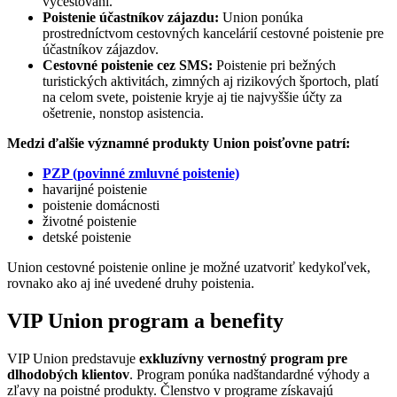
vycestovaní.
Poistenie účastníkov zájazdu:
Union ponúka
prostredníctvom cestovných kancelárií cestovné poistenie pre
účastníkov zájazdov.
Cestovné poistenie cez SMS:
Poistenie pri bežných
turistických aktivitách, zimných aj rizikových športoch, platí
na celom svete, poistenie kryje aj tie najvyššie účty za
ošetrenie, nonstop asistencia.
Medzi ďalšie významné produkty Union poisťovne patrí:
PZP (povinné zmluvné poistenie)
havarijné poistenie
poistenie domácnosti
životné poistenie
detské poistenie
Union cestovné poistenie online je možné uzatvoriť kedykoľvek,
rovnako ako aj iné uvedené druhy poistenia.
VIP Union program a benefity
VIP Union predstavuje
exkluzívny vernostný program pre
dlhodobých klientov
. Program ponúka nadštandardné výhody a
zľavy na poistné produkty. Členstvo v programe získavajú