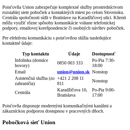
Poisťovňa Union zabezpečuje komplexné služby prostredníctvom
rozsiahlej siete pobočiek a kontaktných miest po celom Slovensku.
Centrála spoločnosti sídli v Bratislave na Karadžičovej ulici. Klienti
môžu využiť rôzne spôsoby komunikácie vrátane telefonickej
podpory, emailovej korešpondencie či osobných návštev pobočiek.
Pre efektívnu komunikáciu s poisťovňou slúžia nasledujúce
kontaktné údaje:
Typ kontaktu
Údaje
Dostupnosť
Infolinka (domáce
Po-Pia 7:30-
0850 003 333
hovory)
18:00
Email
union@union.sk
Nonstop
Asistenčná služba (zo
+421 2 208 11
Nonstop
zahraničia)
811
Karadžičova 10,
Po-Pia 9:00-
Centrála
Bratislava
17:00
Poisťovňa disponuje modernými komunikačnými kanálmi a
zákazníckou podporou dostupnou v pracovných dňoch.
Pobočková sieť Union