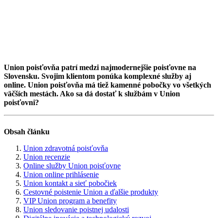
Union poisťovňa patrí medzi najmodernejšie poisťovne na
Slovensku. Svojim klientom ponúka komplexné služby aj
online. Union poisťovňa má tiež kamenné pobočky vo všetkých
väčších mestách. Ako sa dá dostať k službám v Union
poisťovni?
Obsah článku
Union zdravotná poisťovňa
Union recenzie
Online služby Union poisťovne
Union online prihlásenie
Union kontakt a sieť pobočiek
Cestovné poistenie Union a ďalšie produkty
VIP Union program a benefity
Union sledovanie poistnej udalosti