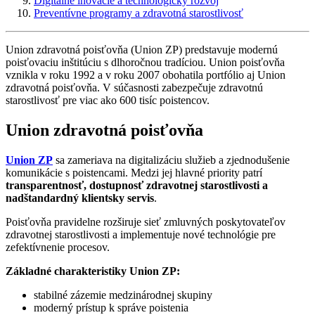
Digitálne inovácie a technologický rozvoj
Preventívne programy a zdravotná starostlivosť
Union zdravotná poisťovňa (Union ZP) predstavuje modernú
poisťovaciu inštitúciu s dlhoročnou tradíciou. Union poisťovňa
vznikla v roku 1992 a v roku 2007 obohatila portfólio aj Union
zdravotná poisťovňa. V súčasnosti zabezpečuje zdravotnú
starostlivosť pre viac ako 600 tisíc poistencov.
Union zdravotná poisťovňa
Union ZP
sa zameriava na digitalizáciu služieb a zjednodušenie
komunikácie s poistencami. Medzi jej hlavné priority patrí
transparentnosť, dostupnosť zdravotnej starostlivosti a
nadštandardný klientsky servis
.
Poisťovňa pravidelne rozširuje sieť zmluvných poskytovateľov
zdravotnej starostlivosti a implementuje nové technológie pre
zefektívnenie procesov.
Základné charakteristiky Union ZP:
stabilné zázemie medzinárodnej skupiny
moderný prístup k správe poistenia