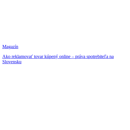
Magazín
Ako reklamovať tovar kúpený online – práva spotrebiteľa na
Slovensku