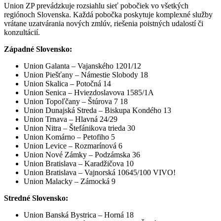
Union ZP prevádzkuje rozsiahlu sieť pobočiek vo všetkých
regiónoch Slovenska. Každá pobočka poskytuje komplexné služby
vrátane uzatvárania nových zmlúv, riešenia poistných udalostí či
konzultácií.
Západné Slovensko:
Union Galanta – Vajanského 1201/12
Union Piešťany – Námestie Slobody 18
Union Skalica – Potočná 14
Union Senica – Hviezdoslavova 1585/1A
Union Topoľčany – Štúrova 7 18
Union Dunajská Streda – Biskupa Kondého 13
Union Trnava – Hlavná 24/29
Union Nitra – Štefánikova trieda 30
Union Komárno – Petofiho 5
Union Levice – Rozmarínová 6
Union Nové Zámky – Podzámska 36
Union Bratislava – Karadžičova 10
Union Bratislava – Vajnorská 10645/100 VIVO!
Union Malacky – Zámocká 9
Stredné Slovensko:
Union Banská Bystrica – Horná 18