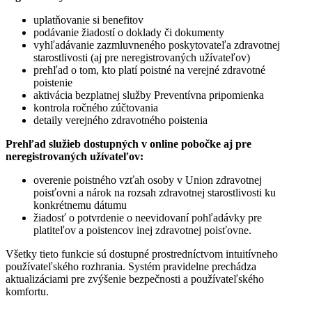
uplatňovanie si benefitov
podávanie žiadostí o doklady či dokumenty
vyhľadávanie zazmluvneného poskytovateľa zdravotnej
starostlivosti (aj pre neregistrovaných užívateľov)
prehľad o tom, kto platí poistné na verejné zdravotné
poistenie
aktivácia bezplatnej služby Preventívna pripomienka
kontrola ročného zúčtovania
detaily verejného zdravotného poistenia
Prehľad služieb dostupných v online pobočke aj pre
neregistrovaných užívateľov:
overenie poistného vzťah osoby v Union zdravotnej
poisťovni a nárok na rozsah zdravotnej starostlivosti ku
konkrétnemu dátumu
žiadosť o potvrdenie o neevidovaní pohľadávky pre
platiteľov a poistencov inej zdravotnej poisťovne.
Všetky tieto funkcie sú dostupné prostredníctvom intuitívneho
používateľského rozhrania. Systém pravidelne prechádza
aktualizáciami pre zvýšenie bezpečnosti a používateľského
komfortu.