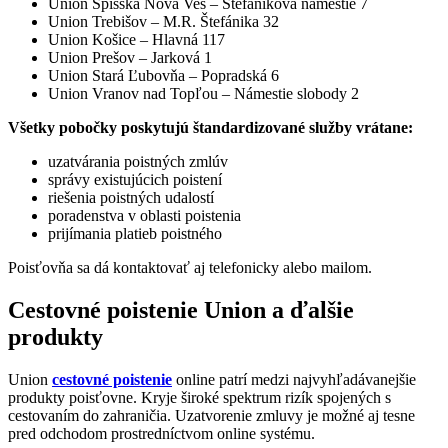
Union Spišská Nová Ves – Štefánikova námestie 7
Union Trebišov – M.R. Štefánika 32
Union Košice – Hlavná 117
Union Prešov – Jarková 1
Union Stará Ľubovňa – Popradská 6
Union Vranov nad Topľou – Námestie slobody 2
Všetky pobočky poskytujú štandardizované služby vrátane:
uzatvárania poistných zmlúv
správy existujúcich poistení
riešenia poistných udalostí
poradenstva v oblasti poistenia
prijímania platieb poistného
Poisťovňa sa dá kontaktovať aj telefonicky alebo mailom.
Cestovné poistenie Union a ďalšie
produkty
Union
cestovné poistenie
online patrí medzi najvyhľadávanejšie
produkty poisťovne. Kryje široké spektrum rizík spojených s
cestovaním do zahraničia. Uzatvorenie zmluvy je možné aj tesne
pred odchodom prostredníctvom online systému.