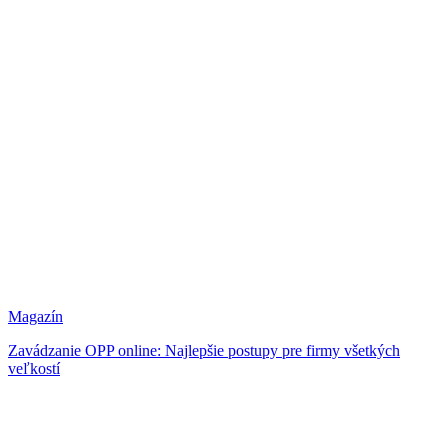
Magazín
Zavádzanie OPP online: Najlepšie postupy pre firmy všetkých
veľkostí