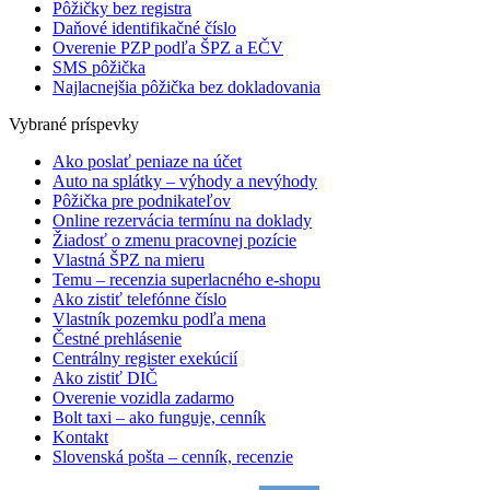
Pôžičky bez registra
Daňové identifikačné číslo
Overenie PZP podľa ŠPZ a EČV
SMS pôžička
Najlacnejšia pôžička bez dokladovania
Vybrané príspevky
Ako poslať peniaze na účet
Auto na splátky – výhody a nevýhody
Pôžička pre podnikateľov
Online rezervácia termínu na doklady
Žiadosť o zmenu pracovnej pozície
Vlastná ŠPZ na mieru
Temu – recenzia superlacného e-shopu
Ako zistiť telefónne číslo
Vlastník pozemku podľa mena
Čestné prehlásenie
Centrálny register exekúcií
Ako zistiť DIČ
Overenie vozidla zadarmo
Bolt taxi – ako funguje, cenník
Kontakt
Slovenská pošta – cenník, recenzie