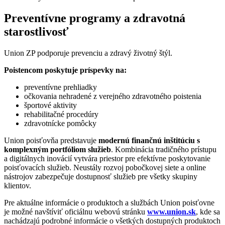
Preventívne programy a zdravotná
starostlivosť
Union ZP podporuje prevenciu a zdravý životný štýl.
Poistencom poskytuje príspevky na:
preventívne prehliadky
očkovania nehradené z verejného zdravotného poistenia
športové aktivity
rehabilitačné procedúry
zdravotnícke pomôcky
Union poisťovňa predstavuje
modernú finančnú inštitúciu s
komplexným portfóliom služieb
. Kombinácia tradičného prístupu
a digitálnych inovácií vytvára priestor pre efektívne poskytovanie
poisťovacích služieb. Neustály rozvoj pobočkovej siete a online
nástrojov zabezpečuje dostupnosť služieb pre všetky skupiny
klientov.
Pre aktuálne informácie o produktoch a službách Union poisťovne
je možné navštíviť oficiálnu webovú stránku
www.union.sk
, kde sa
nachádzajú podrobné informácie o všetkých dostupných produktoch