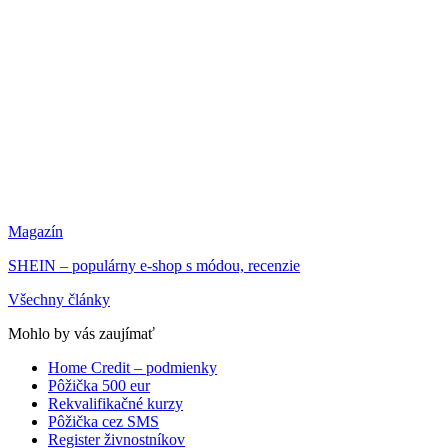
Magazín
SHEIN – populárny e-shop s módou, recenzie
Všechny články
Mohlo by vás zaujímať
Home Credit – podmienky
Pôžička 500 eur
Rekvalifikačné kurzy
Pôžička cez SMS
Register živnostníkov