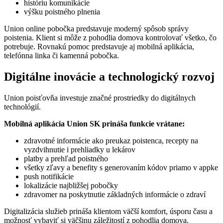
históriu komunikácie
výšku poistného plnenia
Union online pobočka predstavuje moderný spôsob správy
poistenia. Klient si môže z pohodlia domova kontrolovať všetko, čo
potrebuje. Rovnakú pomoc predstavuje aj mobilná aplikácia,
telefónna linka či kamenná pobočka.
Digitálne inovácie a technologický rozvoj
Union poisťovňa investuje značné prostriedky do digitálnych
technológií.
Mobilná aplikácia Union SK prináša funkcie vrátane:
zdravotné informácie ako preukaz poistenca, recepty na
vyzdvihnutie i prehliadky u lekárov
platby a prehľad poistného
všetky zľavy a benefity s generovaním kódov priamo v appke
push notifikácie
lokalizácie najbližšej pobočky
zdravomer na poskytnutie základných informácie o zdraví
Digitalizácia služieb prináša klientom väčší komfort, úsporu času a
možnosť vybaviť si väčšinu záležitostí z pohodlia domova.