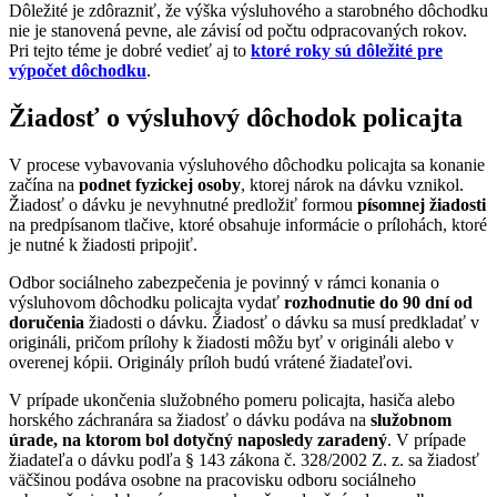
Dôležité je zdôrazniť, že výška výsluhového a starobného dôchodku
nie je stanovená pevne, ale závisí od počtu odpracovaných rokov.
Pri tejto téme je dobré vedieť aj to
ktoré roky sú dôležité pre
výpočet dôchodku
.
Žiadosť o výsluhový dôchodok policajta
V procese vybavovania výsluhového dôchodku policajta sa konanie
začína na
podnet fyzickej osoby
, ktorej nárok na dávku vznikol.
Žiadosť o dávku je nevyhnutné predložiť formou
písomnej žiadosti
na predpísanom tlačive, ktoré obsahuje informácie o prílohách, ktoré
je nutné k žiadosti pripojiť.
Odbor sociálneho zabezpečenia je povinný v rámci konania o
výsluhovom dôchodku policajta vydať
rozhodnutie do 90 dní od
doručenia
žiadosti o dávku. Žiadosť o dávku sa musí predkladať v
origináli, pričom prílohy k žiadosti môžu byť v origináli alebo v
overenej kópii. Originály príloh budú vrátené žiadateľovi.
V prípade ukončenia služobného pomeru policajta, hasiča alebo
horského záchranára sa žiadosť o dávku podáva na
služobnom
úrade, na ktorom bol dotyčný naposledy zaradený
. V prípade
žiadateľa o dávku podľa § 143 zákona č. 328/2002 Z. z. sa žiadosť
väčšinou podáva osobne na pracovisku odboru sociálneho