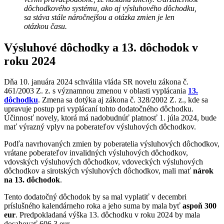
dôchodkového systému, ako aj výsluhového dôchodku,
sa stáva stále náročnejšou a otázka zmien je len
otázkou času.
Výsluhové dôchodky a 13. dôchodok v
roku 2024
Dňa 10. januára 2024 schválila vláda SR novelu zákona č.
461/2003 Z. z. s významnou zmenou v oblasti vyplácania
13.
dôchodku
. Zmena sa dotýka aj zákona č. 328/2002 Z. z., kde sa
upravuje postup pri vyplácaní tohto dodatočného dôchodku.
Účinnosť novely, ktorá má nadobudnúť platnosť 1. júla 2024, bude
mať výrazný vplyv na poberateľov výsluhových dôchodkov.
Podľa navrhovaných zmien by poberatelia výsluhových dôchodkov,
vrátane poberateľov invalidných výsluhových dôchodkov,
vdovských výsluhových dôchodkov, vdoveckých výsluhových
dôchodkov a sirotských výsluhových dôchodkov, mali mať
nárok
na 13. dôchodok
.
Tento dodatočný dôchodok by sa mal vyplatiť v decembri
príslušného kalendárneho roka a jeho suma by mala byť
aspoň 300
eur
. Predpokladaná výška 13. dôchodku v roku 2024 by mala
dosahovať 606,3 eur.