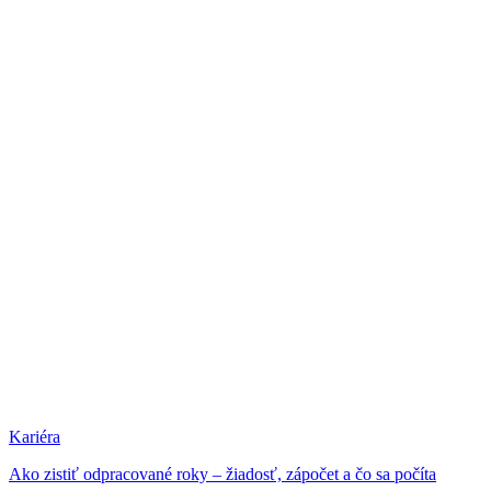
Kariéra
Ako zistiť odpracované roky – žiadosť, zápočet a čo sa počíta