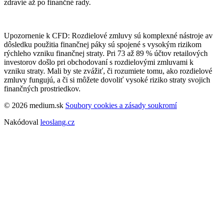
zdravie až po finančné rady.
Upozornenie k CFD: Rozdielové zmluvy sú komplexné nástroje av
dôsledku použitia finančnej páky sú spojené s vysokým rizikom
rýchleho vzniku finančnej straty. Pri 73 až 89 % účtov retailových
investorov došlo pri obchodovaní s rozdielovými zmluvami k
vzniku straty. Mali by ste zvážiť, či rozumiete tomu, ako rozdielové
zmluvy fungujú, a či si môžete dovoliť vysoké riziko straty svojich
finančných prostriedkov.
© 2026 medium.sk
Soubory cookies a zásady soukromí
Nakódoval
leoslang.cz