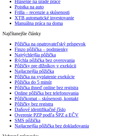
Hlásenie na úrade práce
Poistka na auto
Frilla – recenzie a skúsenosti
XTB automatické investovanie
Manuálna práca na doma
Najčítanejšie články
Pôžička na opatrovateľský príspevok
Finzo pôžička – podmienky
Najrýchlejšia pôžička
Rýchla pôžička bez overovania
Pôžičky pre dlžníkov v exekúcii
Najlacnejšia pôžička
Pôžička na vyplatenie exekúcie
Pôžička do 5 minút
Pôžička ihneď online bez registra
Online pôžička bez telefonovania
Pôžičkomat – skúsenosti, kontakt
Pôžičky bez registra
Daňové identifikačné číslo
Overenie PZP podľa ŠPZ a EČV
SMS pôžička
Najlacnejšia pôžička bez dokladovania