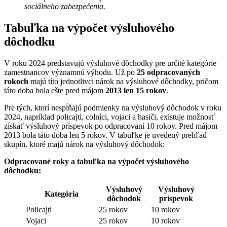
sociálneho zabezpečenia.
Tabuľka na výpočet výsluhového
dôchodku
V roku 2024 predstavujú výsluhové dôchodky pre určité kategórie
zamestnancov významnú výhodu. Už po
25 odpracovaných
rokoch
majú títo jednotlivci nárok na výsluhové dôchodky, pričom
táto doba bola ešte pred májom
2013 len 15 rokov
.
Pre tých, ktorí nespĺňajú podmienky na výsluhový dôchodok v roku
2024, napríklad policajti, colníci, vojaci a hasiči, existuje možnosť
získať výsluhový príspevok po odpracovaní 10 rokov. Pred májom
2013 bola táto doba len 5 rokov. V tabuľke je uvedený prehľad
skupín, ktoré majú nárok na výsluhový dôchodok:
Odpracované roky a tabuľka na výpočet výsluhového
dôchodku:
Výsluhový
Výsluhový
Kategória
dôchodok
príspevok
Policajti
25 rokov
10 rokov
Vojaci
25 rokov
10 rokov