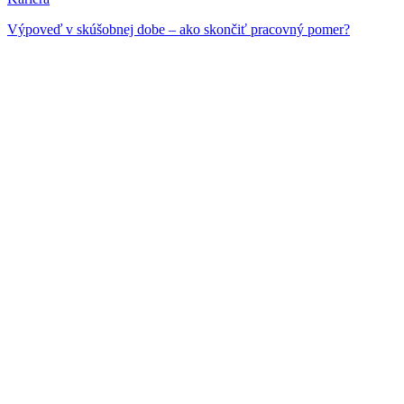
Výpoveď v skúšobnej dobe – ako skončiť pracovný pomer?