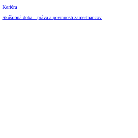
Kariéra
Skúšobná doba – práva a povinnosti zamestnancov