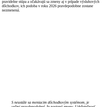
pravidelne stúpa a očakávajú sa zmeny aj v prípade výsluhových
dôchodkov, ich podoba v roku 2026 pravdepodobne zostane
nezmenená.
S neustále sa meniacim dôchodkovým systémom, je
veľmi pravdepodobné, že nastanú zmeny. Udržateľnosť