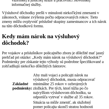
väzenskej a justičnej stráže a pracovníci Slovenskej
informačnej služby.
Výsluhové dôchodky prešli v minulosti niekoľkými zmenami v
zákonoch, vrátane zvýšenia počtu odpracovaných rokov. Tieto
zmeny môžu ovplyvniť príslušné skupiny zamestnancov a ich nárok
na túto dôchodkovú formu.
Kedy mám nárok na výsluhový
dôchodok?
Pre vojakov a príslušníkov policajného zboru je dôležité mať jasný
prehľad pri otázke: „Kedy mám nárok na výsluhový dôchodok?“
Podmienky pre získanie tejto výhody sú podrobne špecifikované a
zohľadňujú niekoľko dôležitých faktorov.
Aby mali vojaci a policajti nárok na
výsluhový dôchodok, musia odpracovať
Základné
minimálne 25 rokov v ozbrojených
podmienky:
zložkách. Pre tých, ktorí túžia po čo
najvyššom výsluhovom dôchodku, sa
odporúča vytrvať v službe až 35 rokov.
Situácia sa môže zmeniť, ak služobný
pomer policajta skončí stratou hodnosti