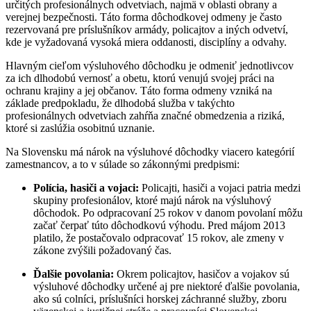
určitých profesionálnych odvetviach, najmä v oblasti obrany a
verejnej bezpečnosti. Táto forma dôchodkovej odmeny je často
rezervovaná pre príslušníkov armády, policajtov a iných odvetví,
kde je vyžadovaná vysoká miera oddanosti, disciplíny a odvahy.
Hlavným cieľom výsluhového dôchodku je odmeniť jednotlivcov
za ich dlhodobú vernosť a obetu, ktorú venujú svojej práci na
ochranu krajiny a jej občanov. Táto forma odmeny vzniká na
základe predpokladu, že dlhodobá služba v takýchto
profesionálnych odvetviach zahŕňa značné obmedzenia a riziká,
ktoré si zaslúžia osobitnú uznanie.
Na Slovensku má nárok na výsluhové dôchodky viacero kategórií
zamestnancov, a to v súlade so zákonnými predpismi:
Polícia, hasiči a vojaci:
Policajti, hasiči a vojaci patria medzi
skupiny profesionálov, ktoré majú nárok na výsluhový
dôchodok. Po odpracovaní 25 rokov v danom povolaní môžu
začať čerpať túto dôchodkovú výhodu. Pred májom 2013
platilo, že postačovalo odpracovať 15 rokov, ale zmeny v
zákone zvýšili požadovaný čas.
Ďalšie povolania:
Okrem policajtov, hasičov a vojakov sú
výsluhové dôchodky určené aj pre niektoré ďalšie povolania,
ako sú colníci, príslušníci horskej záchranné služby, zboru