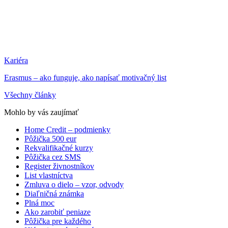
Kariéra
Erasmus – ako funguje, ako napísať motivačný list
Všechny články
Mohlo by vás zaujímať
Home Credit – podmienky
Pôžička 500 eur
Rekvalifikačné kurzy
Pôžička cez SMS
Register živnostníkov
List vlastníctva
Zmluva o dielo – vzor, odvody
Diaľničná známka
Plná moc
Ako zarobiť peniaze
Pôžička pre každého