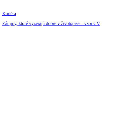
Kariéra
Záujmy, ktoré vyzerajú dobre v životopise – vzor CV