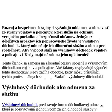
Rozvoj a bezpečnosť krajiny si vyžadujú oddanosť a obetavosť
zo strany vojakov a policajtov, ktorí slúžia na ochranu
verejného poriadku a bezpečnosti občanov. Jedným z
dôležitých aspektov ich popracovného života je výsluhový
dôchodok, ktorý odmeňuje ich dlhoročnú službu a obetu pre
spoločnosť. Aký výpočet slúži na výsluhový dôchodok vojakov
a policajtov? Kedy majú nárok na jeho uplatnenie?
Tento článok sa zameria na základné otázky spojené s výsluhovým
dôchodkom vojakov a policajtov. Aké faktory ovplyvňujú výpočet
tohto dôchodku? Kedy začína obdobie, kedy môžu príslušníci
týchto profesionálnych skupín požiadať o výsluhový dôchodok?
Výsluhový dôchodok ako odmena za
službu
Výsluhový dôchodok
predstavuje formu dôchodkovej odmeny,
ktorá je poskytovaná jednotlivcom za ich dlhodobé služby v