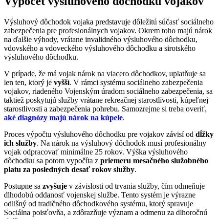
Výpočet výsluhového dôchodku vojakov
Výsluhový dôchodok vojaka predstavuje dôležitú súčasť sociálneho
zabezpečenia pre profesionálnych vojakov. Okrem toho majú nárok
na ďalšie výhody, vrátane invalidného výsluhového dôchodku,
vdovského a vdoveckého výsluhového dôchodku a sirotského
výsluhového dôchodku.
V prípade, že má vojak nárok na viacero dôchodkov, uplatňuje sa
len ten, ktorý je
vyšší
. V rámci systému sociálneho zabezpečenia
vojakov, riadeného Vojenským úradom sociálneho zabezpečenia, sa
taktiež poskytujú služby vrátane rekreačnej starostlivosti, kúpeľnej
starostlivosti a zabezpečenia pohrebu. Samozrejme si treba overiť,
aké diagnózy majú nárok na kúpele
.
Proces výpočtu výsluhového dôchodku pre vojakov závisí od
dĺžky
ich služby
. Na nárok na výsluhový dôchodok musí profesionálny
vojak odpracovať minimálne 25 rokov. Výška výsluhového
dôchodku sa potom vypočíta z
priemeru mesačného služobného
platu za posledných desať rokov služby
.
Postupne sa
zvyšuje
v závislosti od trvania služby, čím odmeňuje
dlhodobú oddanosť vojenskej službe. Tento systém je výrazne
odlišný od tradičného dôchodkového systému, ktorý spravuje
Sociálna poisťovňa, a zdôrazňuje význam a odmenu za dlhoročnú