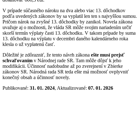
V prípade súčasného nároku na dva alebo viac 13. dôchodkov
podľa uvedených zákonov by sa vyplatil len ten s najvyššou sumou.
Pričom nárok na zvyšné 13. dôchodky by zanikol. Novela zákona
uvažuje aj o možnosti, že vláda SR môže svojim nariadením určiť
skorší termín výplaty časti 13. dôchodku. V takom prípade by suma
13. dôchodku na výplatu v decembri daného kalendárneho roka
klesla o už vyplatenú časť.
Dôležité je zdôrazniť, že tento návrh zákona
ešte musí prejsť
schvaľovaním
v Národnej rade SR. Tam môže dôjsť k jeho
modifikácii. Účinnosť nadobudne až po zverejnení v Zbierke
zákonov SR. Národná rada SR teda ešte má možnosť ovplyvniť
konečný obsah a účinnosť novely.
Publikované:
31. 01. 2024
, Aktualizované:
07. 01. 2026