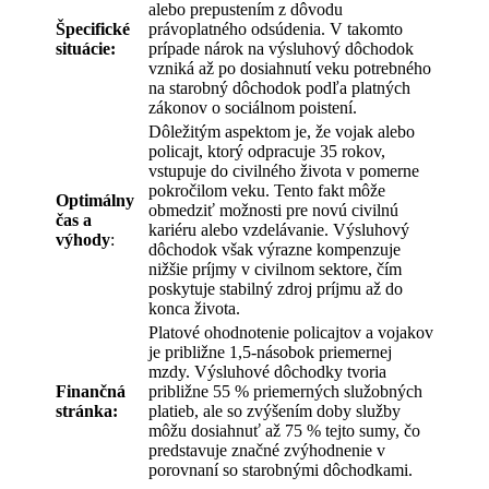
alebo prepustením z dôvodu
Špecifické
právoplatného odsúdenia. V takomto
situácie:
prípade nárok na výsluhový dôchodok
vzniká až po dosiahnutí veku potrebného
na starobný dôchodok podľa platných
zákonov o sociálnom poistení.
Dôležitým aspektom je, že vojak alebo
policajt, ktorý odpracuje 35 rokov,
vstupuje do civilného života v pomerne
pokročilom veku. Tento fakt môže
Optimálny
obmedziť možnosti pre novú civilnú
čas a
kariéru alebo vzdelávanie. Výsluhový
výhody
:
dôchodok však výrazne kompenzuje
nižšie príjmy v civilnom sektore, čím
poskytuje stabilný zdroj príjmu až do
konca života.
Platové ohodnotenie policajtov a vojakov
je približne 1,5-násobok priemernej
mzdy. Výsluhové dôchodky tvoria
Finančná
približne 55 % priemerných služobných
stránka:
platieb, ale so zvýšením doby služby
môžu dosiahnuť až 75 % tejto sumy, čo
predstavuje značné zvýhodnenie v
porovnaní so starobnými dôchodkami.