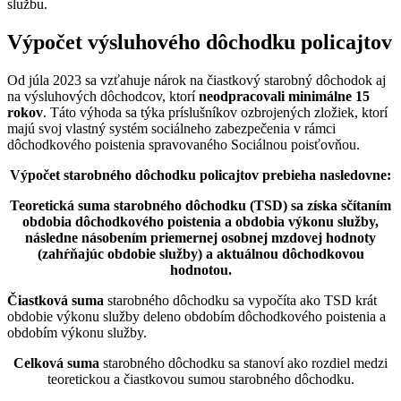
službu.
Výpočet výsluhového dôchodku policajtov
Od júla 2023 sa vzťahuje nárok na čiastkový starobný dôchodok aj
na výsluhových dôchodcov, ktorí
neodpracovali minimálne 15
rokov
. Táto výhoda sa týka príslušníkov ozbrojených zložiek, ktorí
majú svoj vlastný systém sociálneho zabezpečenia v rámci
dôchodkového poistenia spravovaného Sociálnou poisťovňou.
Výpočet starobného dôchodku policajtov prebieha nasledovne:
Teoretická suma starobného dôchodku (TSD) sa získa sčítaním
obdobia dôchodkového poistenia a obdobia výkonu služby,
následne násobením priemernej osobnej mzdovej hodnoty
(zahŕňajúc obdobie služby) a aktuálnou dôchodkovou
hodnotou.
Čiastková suma
starobného dôchodku sa vypočíta ako TSD krát
obdobie výkonu služby deleno obdobím dôchodkového poistenia a
obdobím výkonu služby.
Celková suma
starobného dôchodku sa stanoví ako rozdiel medzi
teoretickou a čiastkovou sumou starobného dôchodku.