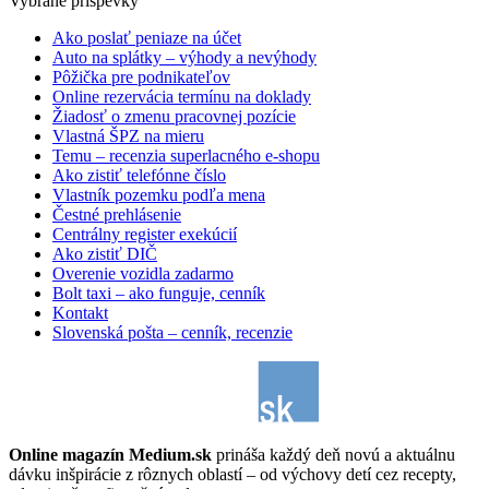
Vybrané príspevky
Ako poslať peniaze na účet
Auto na splátky – výhody a nevýhody
Pôžička pre podnikateľov
Online rezervácia termínu na doklady
Žiadosť o zmenu pracovnej pozície
Vlastná ŠPZ na mieru
Temu – recenzia superlacného e-shopu
Ako zistiť telefónne číslo
Vlastník pozemku podľa mena
Čestné prehlásenie
Centrálny register exekúcií
Ako zistiť DIČ
Overenie vozidla zadarmo
Bolt taxi – ako funguje, cenník
Kontakt
Slovenská pošta – cenník, recenzie
Online magazín Medium.sk
prináša každý deň novú a aktuálnu
dávku inšpirácie z rôznych oblastí – od výchovy detí cez recepty,