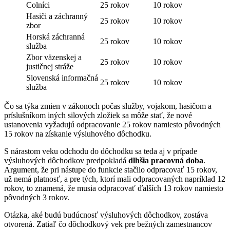
Colníci
25 rokov
10 rokov
Hasiči a záchranný
25 rokov
10 rokov
zbor
Horská záchranná
25 rokov
10 rokov
služba
Zbor väzenskej a
25 rokov
10 rokov
justičnej stráže
Slovenská informačná
25 rokov
10 rokov
služba
Čo sa týka zmien v zákonoch počas služby, vojakom, hasičom a
príslušníkom iných silových zložiek sa môže stať, že nové
ustanovenia vyžadujú odpracovanie 25 rokov namiesto pôvodných
15 rokov na získanie výsluhového dôchodku.
S nárastom veku odchodu do dôchodku sa teda aj v prípade
výsluhových dôchodkov predpokladá
dlhšia pracovná doba
.
Argument, že pri nástupe do funkcie stačilo odpracovať 15 rokov,
už nemá platnosť, a pre tých, ktorí mali odpracovaných napríklad 12
rokov, to znamená, že musia odpracovať ďalších 13 rokov namiesto
pôvodných 3 rokov.
Otázka, aké budú budúcnosť výsluhových dôchodkov, zostáva
otvorená. Zatiaľ čo dôchodkový vek pre bežných zamestnancov