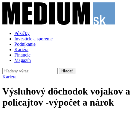
Pôžičky
Investície a sporenie
Podnikanie
Kariéra
Financie
Magazín
Hľadať
Kariéra
Výsluhový dôchodok vojakov a
policajtov -výpočet a nárok