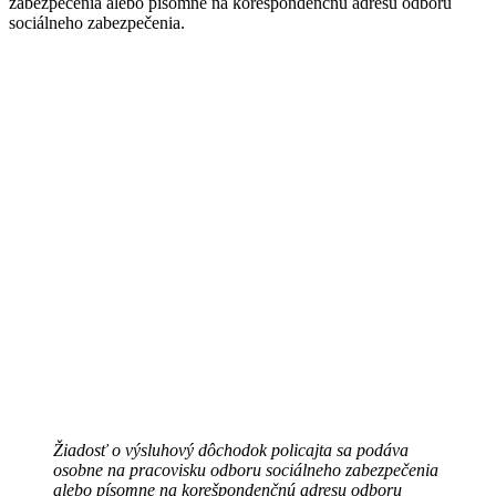
zabezpečenia alebo písomne na korešpondenčnú adresu odboru
sociálneho zabezpečenia.
Žiadosť o výsluhový dôchodok policajta sa podáva
osobne na pracovisku odboru sociálneho zabezpečenia
alebo písomne na korešpondenčnú adresu odboru