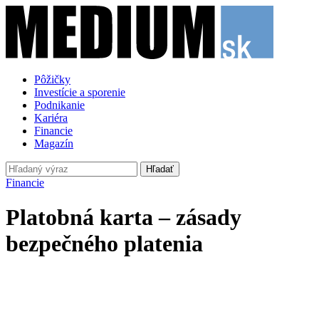
Pôžičky
Investície a sporenie
Podnikanie
Kariéra
Financie
Magazín
Hľadať
Financie
Platobná karta – zásady
bezpečného platenia