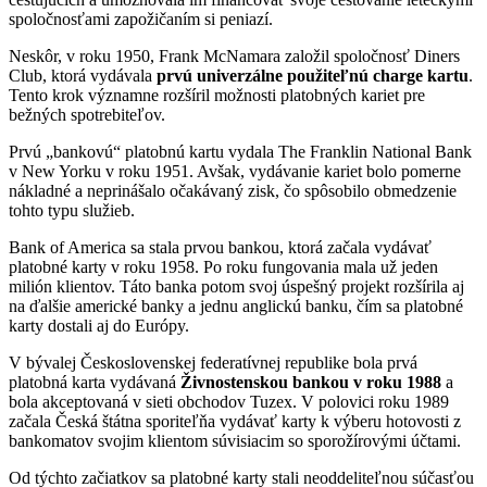
spoločnosťami zapožičaním si peniazí.
Neskôr, v roku 1950, Frank McNamara založil spoločnosť Diners
Club, ktorá vydávala
prvú univerzálne použiteľnú charge kartu
.
Tento krok významne rozšíril možnosti platobných kariet pre
bežných spotrebiteľov.
Prvú „bankovú“ platobnú kartu vydala The Franklin National Bank
v New Yorku v roku 1951. Avšak, vydávanie kariet bolo pomerne
nákladné a neprinášalo očakávaný zisk, čo spôsobilo obmedzenie
tohto typu služieb.
Bank of America sa stala prvou bankou, ktorá začala vydávať
platobné karty v roku 1958. Po roku fungovania mala už jeden
milión klientov. Táto banka potom svoj úspešný projekt rozšírila aj
na ďalšie americké banky a jednu anglickú banku, čím sa platobné
karty dostali aj do Európy.
V bývalej Československej federatívnej republike bola prvá
platobná karta vydávaná
Živnostenskou bankou v roku 1988
a
bola akceptovaná v sieti obchodov Tuzex. V polovici roku 1989
začala Česká štátna sporiteľňa vydávať karty k výberu hotovosti z
bankomatov svojim klientom súvisiacim so sporožírovými účtami.
Od týchto začiatkov sa platobné karty stali neoddeliteľnou súčasťou