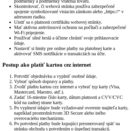
podmienky a podmienky vrátenia tovaru.
Skontrolovať, či webová stránka používa zabezpečené
spojenie symbolizované visiacim zámkom alebo „https://“ v
adresnom riadku.
Uistiť sa o platnosti certifikátu webovej stránky.
Mať aktívnu antivírusovú ochranu na počítači a zabezpečené
Wi-Fi pripojenie.
Používať silné heslá a účinne chrániť svoje prihlasovacie
údaje.
Nastaviť si limity pre online platby na platobnej karte a
aktivovať SMS notifikácie o transakciách na účte.
Postup ako platiť kartou cez internet
Potvrdiť objednávku a vyplniť osobné údaje.
Vybrať spôsob dopravy a platby.
Zvoliť platbu kartou cez internet a vybrať typ karty (Visa,
Mastercard, Maestro, atď.).
Zadať 16-miestne číslo karty, dátum platnosti a CVV/CVC
kód na zadnej strane karty.
Po vyplnení údajov bude vyžadované overenie majiteľa karty,
napríklad prostredníctvom 3D Secure alebo iného
overovacieho mechanizmu.
Po potvrdení platby bude kupujúci presmerovaný späť na
stránku obchodu s potvrdením o úspešnej transakcii.