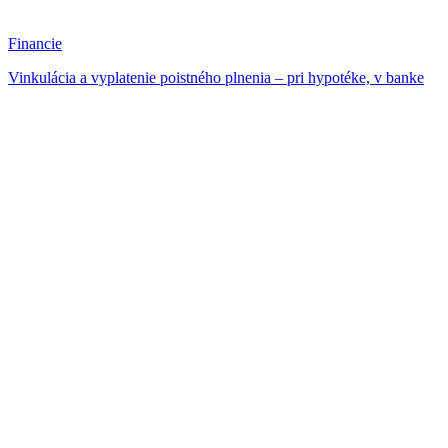
Financie
Vinkulácia a vyplatenie poistného plnenia – pri hypotéke, v banke