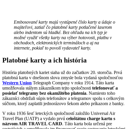
Embosované karty majú vystúpené číslo karty a údaje o
majiteľovi, zatiaľ čo platobné karty potlačené laserom
alebo indentom sú hladké. Bez ohľadu na ich typ je
možné využiť všetky karty na výber hotovosti, platbu v
obchodoch, elektronických termináloch a aj na
internete, pokiaľ to povolí vydavateľ karty.
Platobné karty a ich história
História platobných kariet siaha už do začiatkov 20. storočia. Prvá
platobná karta v dnešnom slova zmysle bola vydaná spoločnosťou
Western Union
Telegraph Company v roku 1914. Táto karta
umožňovala stálym zákazníkom tejto spoločnosti
telefonovať a
posielať telegramy bez okamžitého platenia
. Namiesto toho
zákazníci obdržali súpis telefonátov a telegramov spolu s celkovým
súčtom, ktorý zaplatili jednorázovo šekom alebo príkazom z banky.
V roku 1936 šesť leteckých spoločností založilo Universal Air
Travel Plan (UATP) a vydalo prvú
celoštátnu charge kartu s
názvom AIR TRAVEL CARD
. Táto karta bola určená pre
cestujúcich a umožňovala im financovať svoje cestovanie leteckými