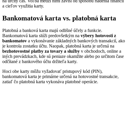
na určitý čas. Voľba medzi nimi závisí od spôsobu riadenia financií
a cieľov využitia karty.
Bankomatová karta vs. platobná karta
Platobná a banková karta majú odlišné účely a funkcie.
Bankomatová karta slúži predovšetkým na
výbery hotovosti z
bankomatov
a vykonávanie základných bankových transakcií, ako
je kontrola zostatku účtu. Naopak, platobná karta je určená na
bezhotovostné platby za tovary a služby
v obchodoch, online a
iných prevádzkach, kde sú peniaze okamžite alebo po určitom čase
odčítané z bankového účtu držiteľa karty.
Hoci obe karty môžu vyžadovať pristupový kód (PIN),
bankomatová karta je primárne určená na hotovostné transakcie,
zatiaľ čo platobná karta vykonáva platobné operácie.