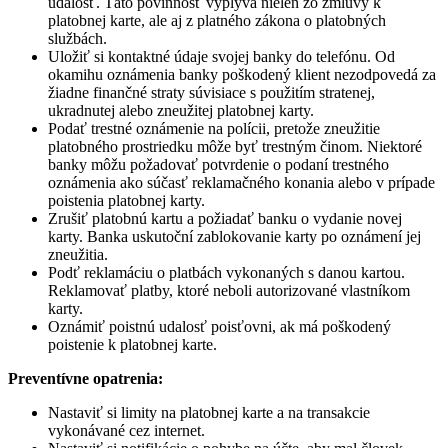
udalosť. Táto povinnosť vyplýva nielen zo zmluvy k
platobnej karte, ale aj z platného zákona o platobných
službách.
Uložiť si kontaktné údaje svojej banky do telefónu. Od
okamihu oznámenia banky poškodený klient nezodpovedá za
žiadne finančné straty súvisiace s použitím stratenej,
ukradnutej alebo zneužitej platobnej karty.
Podať trestné oznámenie na polícii, pretože zneužitie
platobného prostriedku môže byť trestným činom. Niektoré
banky môžu požadovať potvrdenie o podaní trestného
oznámenia ako súčasť reklamačného konania alebo v prípade
poistenia platobnej karty.
Zrušiť platobnú kartu a požiadať banku o vydanie novej
karty. Banka uskutoční zablokovanie karty po oznámení jej
zneužitia.
Podť reklamáciu o platbách vykonaných s danou kartou.
Reklamovať platby, ktoré neboli autorizované vlastníkom
karty.
Oznámiť poistnú udalosť poisťovni, ak má poškodený
poistenie k platobnej karte.
Preventívne opatrenia:
Nastaviť si limity na platobnej karte a na transakcie
vykonávané cez internet.