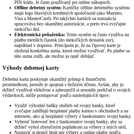
PIN kódu. Je často používaný pri online nákupoch.
Offline debetný systém:
Kartičky offline debetného systému
majú logo hlavných kreditných spoločností (ako Maestro,
Visa a MasterCard). Pri takýchto kartách sa transakcia
spracováva bez okamžitej autorizácie, a preto trvá zvyčajne
niekoľko dní.
Elektronická peňaženka:
Tento systém sa často využíva na
platbu menších čiastok (do niekoľkých desiatok eur),
napríklad v doprave. Princípom je, že na čipovej karte je
uložená konkrétna suma, ktorú možno využívať. Po platbe sa
táto suma zníži, ale možno ju opäť dobíjať.
Výhody debetnej karty
Debetná karta poskytuje okamžitý prístup k finančným
prostriedkom, pretože je spojená s bežným účtom. Avšak, aby ju
držiteľ využíval efektívne a zabezpečil si neustály prehľad o svojich
výdavkoch, môže postupovať podľa nasledujúcich tipov:
Využiť výhodné balíky služieb od svojej banky, ktoré
zvyčajne zahŕňajú bezplatné platby kartou v obchodoch a na
internete, ako aj bezplatné výbery z bankomatov svojej banky.
Vyberať hotovosť len z bankomatov svojej banky, aby sa
držiteľ vyhol zbytočným poplatkom za výbery z iných sietí.
Nastaviť si denný limit pre výbery a online platby podľa