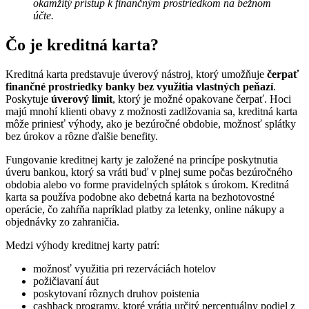
okamžitý prístup k finančným prostriedkom na bežnom
účte.
Čo je kreditná karta?
Kreditná karta predstavuje úverový nástroj, ktorý umožňuje
čerpať
finančné prostriedky banky bez využitia vlastných peňazí
.
Poskytuje
úverový limit
, ktorý je možné opakovane čerpať. Hoci
majú mnohí klienti obavy z možnosti zadlžovania sa, kreditná karta
môže priniesť výhody, ako je bezúročné obdobie, možnosť splátky
bez úrokov a rôzne ďalšie benefity.
Fungovanie kreditnej karty je založené na princípe poskytnutia
úveru bankou, ktorý sa vráti buď v plnej sume počas bezúročného
obdobia alebo vo forme pravidelných splátok s úrokom. Kreditná
karta sa používa podobne ako debetná karta na bezhotovostné
operácie, čo zahŕňa napríklad platby za letenky, online nákupy a
objednávky zo zahraničia.
Medzi výhody kreditnej karty patrí:
možnosť využitia pri rezerváciách hotelov
požičiavaní áut
poskytovaní rôznych druhov poistenia
cashback programy, ktoré vrátia určitý percentuálny podiel z