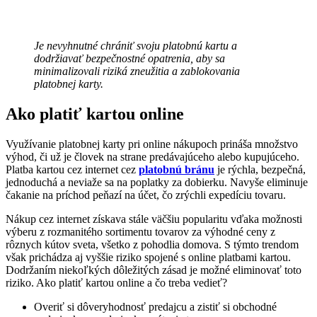
Je nevyhnutné chrániť svoju platobnú kartu a
dodržiavať bezpečnostné opatrenia, aby sa
minimalizovali riziká zneužitia a zablokovania
platobnej karty.
Ako platiť kartou online
Využívanie platobnej karty pri online nákupoch prináša množstvo
výhod, či už je človek na strane predávajúceho alebo kupujúceho.
Platba kartou cez internet cez
platobnú bránu
je rýchla, bezpečná,
jednoduchá a neviaže sa na poplatky za dobierku. Navyše eliminuje
čakanie na príchod peňazí na účet, čo zrýchli expedíciu tovaru.
Nákup cez internet získava stále väčšiu popularitu vďaka možnosti
výberu z rozmanitého sortimentu tovarov za výhodné ceny z
rôznych kútov sveta, všetko z pohodlia domova. S týmto trendom
však prichádza aj vyššie riziko spojené s online platbami kartou.
Dodržaním niekoľkých dôležitých zásad je možné eliminovať toto
riziko. Ako platiť kartou online a čo treba vedieť?
Overiť si dôveryhodnosť predajcu a zistiť si obchodné