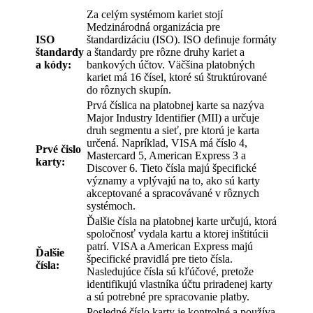
Za celým systémom kariet stojí
Medzinárodná organizácia pre
ISO
štandardizáciu (ISO). ISO definuje formáty
štandardy
a štandardy pre rôzne druhy kariet a
a kódy:
bankových účtov. Väčšina platobných
kariet má 16 čísel, ktoré sú štruktúrované
do rôznych skupín.
Prvá číslica na platobnej karte sa nazýva
Major Industry Identifier (MII) a určuje
druh segmentu a sieť, pre ktorú je karta
určená. Napríklad, VISA má číslo 4,
Prvé čislo
Mastercard 5, American Express 3 a
karty:
Discover 6. Tieto čísla majú špecifické
významy a vplývajú na to, ako sú karty
akceptované a spracovávané v rôznych
systémoch.
Ďalšie čísla na platobnej karte určujú, ktorá
spoločnosť vydala kartu a ktorej inštitúcii
patrí. VISA a American Express majú
Ďalšie
špecifické pravidlá pre tieto čísla.
čísla:
Nasledujúce čísla sú kľúčové, pretože
identifikujú vlastníka účtu priradenej karty
a sú potrebné pre spracovanie platby.
Posledné číslo karty je kontrolné a používa