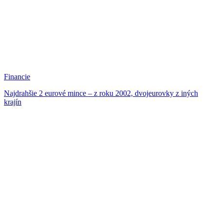
Financie
Najdrahšie 2 eurové mince – z roku 2002, dvojeurovky z iných
krajín