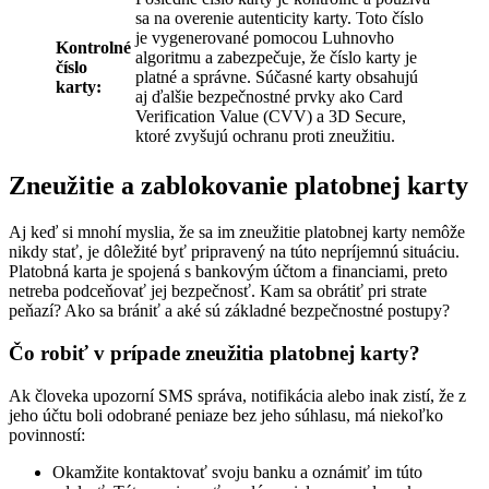
sa na overenie autenticity karty. Toto číslo
je vygenerované pomocou Luhnovho
Kontrolné
algoritmu a zabezpečuje, že číslo karty je
číslo
platné a správne. Súčasné karty obsahujú
karty:
aj ďalšie bezpečnostné prvky ako Card
Verification Value (CVV) a 3D Secure,
ktoré zvyšujú ochranu proti zneužitiu.
Zneužitie a zablokovanie platobnej karty
Aj keď si mnohí myslia, že sa im zneužitie platobnej karty nemôže
nikdy stať, je dôležité byť pripravený na túto nepríjemnú situáciu.
Platobná karta je spojená s bankovým účtom a financiami, preto
netreba podceňovať jej bezpečnosť. Kam sa obrátiť pri strate
peňazí? Ako sa brániť a aké sú základné bezpečnostné postupy?
Čo robiť v prípade zneužitia platobnej karty?
Ak človeka upozorní SMS správa, notifikácia alebo inak zistí, že z
jeho účtu boli odobrané peniaze bez jeho súhlasu, má niekoľko
povinností:
Okamžite kontaktovať svoju banku a oznámiť im túto