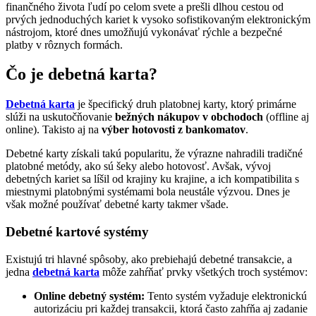
finančného života ľudí po celom svete a prešli dlhou cestou od
prvých jednoduchých kariet k vysoko sofistikovaným elektronickým
nástrojom, ktoré dnes umožňujú vykonávať rýchle a bezpečné
platby v rôznych formách.
Čo je debetná karta?
Debetná karta
je špecifický druh platobnej karty, ktorý primárne
slúži na uskutočňovanie
bežných nákupov v obchodoch
(offline aj
online). Takisto aj na
výber hotovosti z bankomatov
.
Debetné karty získali takú popularitu, že výrazne nahradili tradičné
platobné metódy, ako sú šeky alebo hotovosť. Avšak, vývoj
debetných kariet sa líšil od krajiny ku krajine, a ich kompatibilita s
miestnymi platobnými systémami bola neustále výzvou. Dnes je
však možné používať debetné karty takmer všade.
Debetné kartové systémy
Existujú tri hlavné spôsoby, ako prebiehajú debetné transakcie, a
jedna
debetná karta
môže zahŕňať prvky všetkých troch systémov:
Online debetný systém:
Tento systém vyžaduje elektronickú
autorizáciu pri každej transakcii, ktorá často zahŕňa aj zadanie