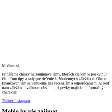
Medium.sk
Prinášame články na zaujímavé témy, ktorých cieľom je poskytnúť
čitateľom tipy a rady pre riešenie každodenných záležitostí. Okrem
finančných tém sa venujeme tiež recenziám a odporúčaniam. Aj keď
nám záleží na kvalitnom obsahu, príspevky majú len informačný
charakter.
Twitter
Instagram
Mohlo by vás zajímat