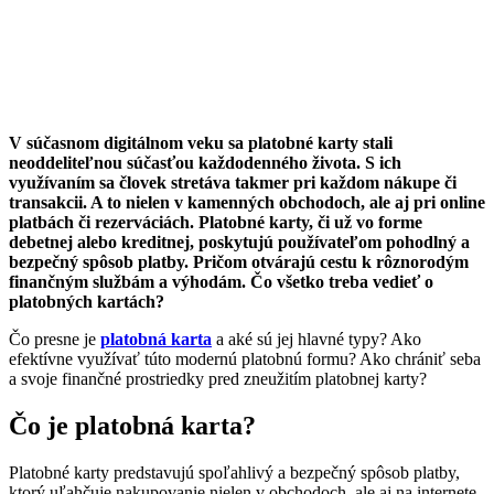
V súčasnom digitálnom veku sa platobné karty stali
neoddeliteľnou súčasťou každodenného života. S ich
využívaním sa človek stretáva takmer pri každom nákupe či
transakcii. A to nielen v kamenných obchodoch, ale aj pri online
platbách či rezerváciách. Platobné karty, či už vo forme
debetnej alebo kreditnej, poskytujú používateľom pohodlný a
bezpečný spôsob platby. Pričom otvárajú cestu k rôznorodým
finančným službám a výhodám. Čo všetko treba vedieť o
platobných kartách?
Čo presne je
platobná karta
a aké sú jej hlavné typy? Ako
efektívne využívať túto modernú platobnú formu? Ako chrániť seba
a svoje finančné prostriedky pred zneužitím platobnej karty?
Čo je platobná karta?
Platobné karty predstavujú spoľahlivý a bezpečný spôsob platby,
ktorý uľahčuje nakupovanie nielen v obchodoch, ale aj na internete.