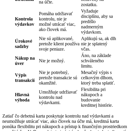
na účte.
zostatku.
Vyžaduje
Pomáha udržiavať
disciplínu, aby sa
Kontrola
kontrolu, nie je
predišlo
výdavkov
možné utrácať viac,
nadmerným
ako človek má.
výdavkom.
Nie sú aplikované,
Aplikujú sa, ak dlh
Úrokové
pretože klient používa
nie je splatený
sadzby
svoje peniaze.
včas.
Áno, na základe
Nákup na
Nie je možný.
schváleného
úver
limitu.
Nie je potrebný,
Mesačný výpis s
Výpis
pretože transakcie sú
celkovým dlhom,
transakcií
okamžité.
ktorý treba splatiť.
Flexibilita pri
Umožňuje udržiavať
Hlavná
nákupoch a
kontrolu nad
výhoda
budovanie
výdavkami.
kreditnej histórie.
Zatiaľ čo debetná karta poskytuje kontrolu nad výdavkami a
neumožňuje utrácať viac, ako človek na účte má, kreditná karta
ponúka flexibilitu pri nákupoch a prístup k finančným prostriedkom