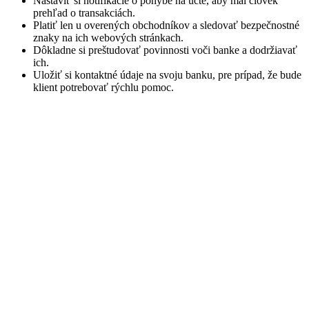
Nastaviť si notifikácie o pohybe na účte, aby mal človek
prehľad o transakciách.
Platiť len u overených obchodníkov a sledovať bezpečnostné
znaky na ich webových stránkach.
Dôkladne si preštudovať povinnosti voči banke a dodržiavať
ich.
Uložiť si kontaktné údaje na svoju banku, pre prípad, že bude
klient potrebovať rýchlu pomoc.