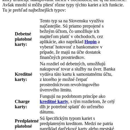
Avšak mnohí si môžu pliesť rôzne typy týchto kariet a ich funkcie.
Tu je prehľad najbežnejších typov:
Tento typ sa na Slovensku využíva
najčastejšie. Sú priamo prepojené s
bežným účtom, čo umožňuje ich
Debetné
majiteľom platiť v obchodoch, cez
platobné
aplikácie, ako napríklad
Hopin
a
karty:
vyberať hotovosť z bankomatov v
prípade, že majú na účte dostatok
finančných prostriedkov.
Na rozdiel od debetných, umožňujú
nakupovať tovar a služby na úver. Banka
Kreditné
vydáva túto kartu k samostatnému účtu,
karty:
z ktorého je možné čerpať
prostredníctvom revolvingového
úverového limitu.
Fungujú na podobnom princípe ako
Charge
kreditné karty
, s tým rozdielom, že celý
karty:
dlh je potrebné splatiť do určeného
dátumu.
Sú špecifickým typom kariet s
Predplatené
predplateným kreditom. Medzi ne patria
platobné
napríklad darčekové karty alebo mestské