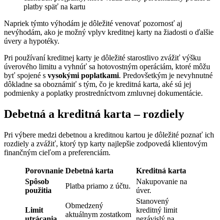
platby späť na kartu
Napriek týmto výhodám je dôležité venovať pozornosť aj
nevýhodám, ako je možný vplyv kreditnej karty na žiadosti o ďalšie
úvery a hypotéky.
Pri používaní kreditnej karty je dôležité starostlivo zvážiť výšku
úverového limitu a vyhnúť sa hotovostným operáciám, ktoré môžu
byť spojené s
vysokými poplatkami
. Predovšetkým je nevyhnutné
dôkladne sa oboznámiť s tým, čo je kreditná karta, aké sú jej
podmienky a poplatky prostredníctvom zmluvnej dokumentácie.
Debetná a kreditná karta – rozdiely
Pri výbere medzi debetnou a kreditnou kartou je dôležité poznať ich
rozdiely a zvážiť, ktorý typ karty najlepšie zodpovedá klientovým
finančným cieľom a preferenciám.
Porovnanie
Debetná karta
Kreditná karta
Spôsob
Nakupovanie na
Platba priamo z účtu.
použitia
úver.
Stanovený
Obmedzený
Limit
kreditný limit
aktuálnym zostatkom
utrácania
nezávislý na