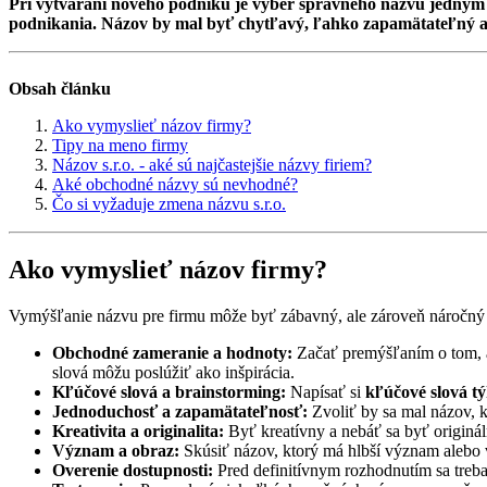
Pri vytváraní nového podniku je výber správneho názvu jedným 
podnikania. Názov by mal byť chytľavý, ľahko zapamätateľný a 
Obsah článku
Ako vymyslieť názov firmy?
Tipy na meno firmy
Názov s.r.o. - aké sú najčastejšie názvy firiem?
Aké obchodné názvy sú nevhodné?
Čo si vyžaduje zmena názvu s.r.o.
Ako vymyslieť názov firmy?
Vymýšľanie názvu pre firmu môže byť zábavný, ale zároveň náročný 
Obchodné zameranie a hodnoty:
Začať premýšľaním o tom,
slová môžu poslúžiť ako inšpirácia.
Kľúčové slová a brainstorming:
Napísať si
kľúčové slová t
Jednoduchosť a zapamätateľnosť:
Zvoliť by sa mal názov, 
Kreativita a originalita:
Byť kreatívny a nebáť sa byť originá
Význam a obraz:
Skúsiť názov, ktorý má hlbší význam alebo 
Overenie dostupnosti:
Pred definitívnym rozhodnutím sa treb