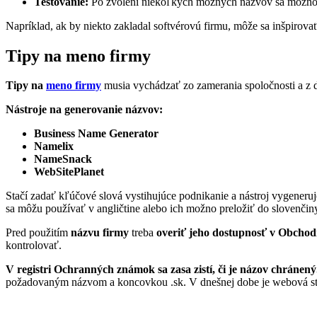
Testovanie:
Po zvolení niekoľkých možných názvov sa možno o
Napríklad, ak by niekto zakladal softvérovú firmu, môže sa inšpirova
Tipy na meno firmy
Tipy na
meno firmy
musia vychádzať zo zamerania spoločnosti a z ďa
Nástroje na generovanie názvov:
Business Name Generator
Namelix
NameSnack
WebSitePlanet
Stačí zadať kľúčové slová vystihujúce podnikanie a nástroj vygeneru
sa môžu používať v angličtine alebo ich možno preložiť do slovenčin
Pred použitím
názvu firmy
treba
overiť jeho dostupnosť v Obcho
kontrolovať.
V registri Ochranných známok sa zasa zistí, či je názov chránený
požadovaným názvom a koncovkou .sk. V dnešnej dobe je webová st