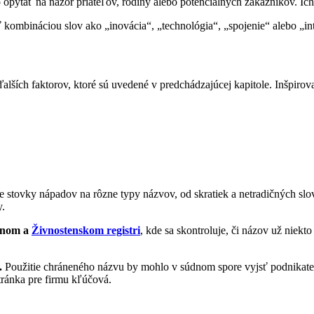
pýtať na názor priateľov, rodiny alebo potenciálnych zákazníkov. Ich
ť kombináciou slov ako „inovácia“, „technológia“, „spojenie“ alebo „in
lších faktorov, ktoré sú uvedené v predchádzajúcej kapitole. Inšpirovať
je stovky nápadov na rôzne typy názvov, od skratiek a netradičných sl
y.
dnom a
Živnostenskom registri
, kde sa skontroluje, či názov už niekt
.
Použitie chráneného názvu by mohlo v súdnom spore vyjsť podnikateľ
ránka pre firmu kľúčová.