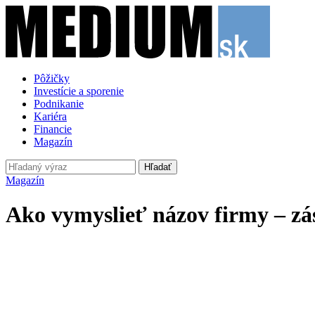
Pôžičky
Investície a sporenie
Podnikanie
Kariéra
Financie
Magazín
Hľadať
Magazín
Ako vymyslieť názov firmy – zás