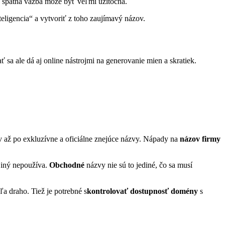
 spätná väzba môže byť veľmi užitočná.
teligencia“ a vytvoriť z toho zaujímavý názov.
 sa ale dá aj online nástrojmi na generovanie mien a skratiek.
ov až po exkluzívne a oficiálne znejúce názvy. Nápady na
názov firmy
o iný nepoužíva.
Obchodné
názvy nie sú to jediné, čo sa musí
a draho. Tiež je potrebné s
kontrolovať dostupnosť domény
s