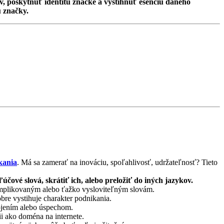
, poskytnúť identitu značke a vystihnúť esenciu daného
 značky.
kania
. Má sa zamerať na inováciu, spoľahlivosť, udržateľnosť? Tieto
čové slová, skrátiť ich, alebo preložiť do iných jazykov.
komplikovaným alebo ťažko vysloviteľným slovám.
obre vystihuje charakter podnikania.
pojením alebo úspechom.
ii ako doména na internete.