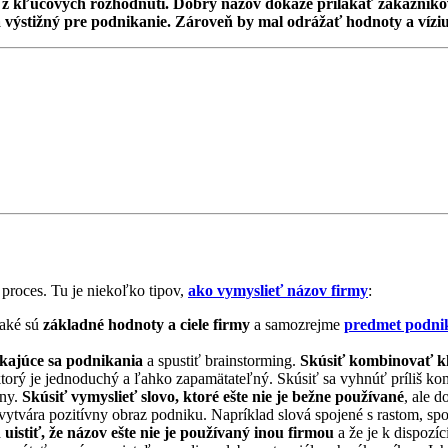
z kľúčových rozhodnutí. Dobrý názov dokáže prilákať zákazníkov
výstižný pre podnikanie. Zároveň by mal odrážať hodnoty a víziu
proces. Tu je niekoľko tipov,
ako vymyslieť názov firmy
:
 aké sú
základné hodnoty a ciele firmy
a samozrejme
predmet podni
ýkajúce sa podnikania
a spustiť brainstorming.
Skúsiť kombinovať kľú
ktorý je jednoduchý a ľahko zapamätateľný. Skúsiť sa vyhnúť príliš 
lny.
Skúsiť vymyslieť slovo, ktoré ešte nie je bežne používané
, ale d
vytvára pozitívny obraz podniku. Napríklad slová spojené s rastom, s
a
uistiť, že názov ešte nie je používaný inou firmou
a že je k dispozíc