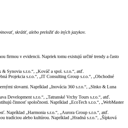
novať, skrátiť, alebo preložiť do iných jazykov.
nou firmou v evidencii. Napriek tomu existujú určité trendy a často
 Synovia s.r.o.“, „Kováč a spol. s.r.o.“, atď.
ná Projekcia s.r.o.“, „IT Consulting Group s.r.o.“, „Obchodné
ernými slovami. Napríklad „Inovácia 360 s.r.o.“, „Slnko & Luna
ava Development s.r.o.“, „Tatranské Vrchy Tours s.r.o.“, atď.
stihujú činnosť spoločnosti. Napríklad „EcoTech s.r.o.“, „WebMaster
ť. Napríklad „Harmonia s.r.o.“, „Aurora Group s.r.o.“, atď.
u tradíciou alebo kultúrou. Napríklad „Hradná s.r.o.“, „Šípková