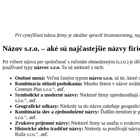
Pri vymýšľaní názvu firmy je ideálne spraviť brainstorming, nap
Názov s.r.o. – aké sú najčastejšie názvy fir
Pri výbere názvu pre spoločnosť s ručením obmedzeným (s.r.o.) je dôlež
používané typy
názvov s.r.o.
Tu sú niektoré z nich:
Osobné mená:
Veľmi častým typom
názvu s.r.o.
sú tie, ktoré
Kombinácia oblasti podnikania:
Mnoho firiem v názve uvádza
Centrum Plus s.r.o.“, atď.
Symbolické a moderné názvy:
Niektoré firmy uprednostňujú 
s.r.o.“, atď.
Geografické odkazy:
Niekedy sa do názvu zahrňuje geografick
Kombinácia slov a zjednodušené názvy:
Ďalším trendom je p
s.r.o.“, atď.
Zvukovo príjemné názvy:
Niektoré firmy sa snažia o zvukovo
Historické alebo tradičné názvy:
Niekedy sa používajú názvy 
Ruža s.r.o.“, atď.