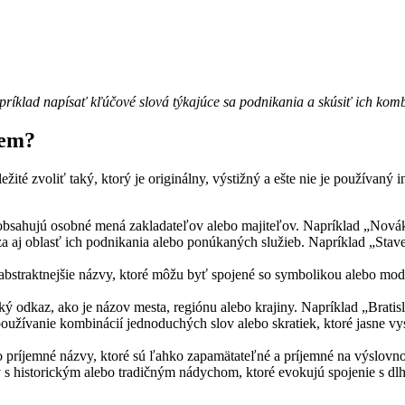
ríklad napísať kľúčové slová týkajúce sa podnikania a skúsiť ich kombi
iem?
ité zvoliť taký, ktorý je originálny, výstižný a ešte nie je používaný i
 obsahujú osobné mená zakladateľov alebo majiteľov. Napríklad „Novák &
 aj oblasť ich podnikania alebo ponúkaných služieb. Napríklad „Staveb
abstraktnejšie názvy, ktoré môžu byť spojené so symbolikou alebo mod
ý odkaz, ako je názov mesta, regiónu alebo krajiny. Napríklad „Bratisl
oužívanie kombinácií jednoduchých slov alebo skratiek, ktoré jasne vy
 príjemné názvy, ktoré sú ľahko zapamätateľné a príjemné na výslovnos
s historickým alebo tradičným nádychom, ktoré evokujú spojenie s dlho