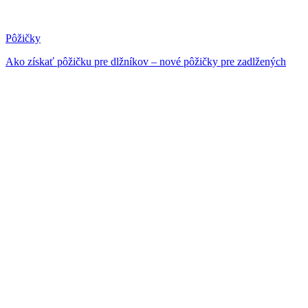
Pôžičky
Ako získať pôžičku pre dlžníkov – nové pôžičky pre zadlžených