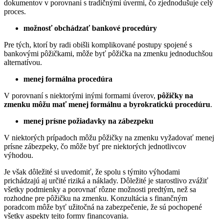
dokumentov v porovnaní s tradičnými úvermi, čo zjednodušuje celý
proces.
možnosť obchádzať bankové procedúry
Pre tých, ktorí by radi obišli komplikované postupy spojené s
bankovými pôžičkami, môže byť pôžička na zmenku jednoduchšou
alternatívou.
menej formálna procedúra
V porovnaní s niektorými inými formami úverov,
pôžičky na
zmenku môžu mať menej formálnu a byrokratickú procedúru
.
menej prísne požiadavky na zábezpeku
V niektorých prípadoch môžu pôžičky na zmenku vyžadovať menej
prísne zábezpeky, čo môže byť pre niektorých jednotlivcov
výhodou.
Je však dôležité si uvedomiť, že spolu s týmito výhodami
prichádzajú aj určité riziká a náklady. Dôležité je starostlivo zvážiť
všetky podmienky a porovnať rôzne možnosti predtým, než sa
rozhodne pre pôžičku na zmenku. Konzultácia s finančným
poradcom môže byť užitočná na zabezpečenie, že sú pochopené
všetky aspekty tejto formy financovania.