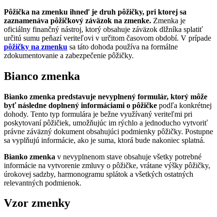
Pôžička na zmenku ihneď je druh pôžičky, pri ktorej sa
zaznamenáva pôžičkový záväzok na zmenke.
Zmenka je
oficiálny finančný nástroj, ktorý obsahuje záväzok dlžníka splatiť
určitú sumu peňazí veriteľovi v určitom časovom období. V prípade
pôžičky na zmenku
sa táto dohoda používa na formálne
zdokumentovanie a zabezpečenie pôžičky.
Bianco zmenka
Bianko zmenka predstavuje nevyplnený formulár, ktorý môže
byť následne doplnený informáciami o pôžičke
podľa konkrétnej
dohody. Tento typ formulára je bežne využívaný veriteľmi pri
poskytovaní pôžičiek, umožňujúc im rýchlo a jednoducho vytvoriť
právne záväzný dokument obsahujúci podmienky pôžičky. Postupne
sa vyplňujú informácie, ako je suma, ktorá bude nakoniec splatná.
Bianko zmenka
v nevyplnenom stave obsahuje všetky potrebné
informácie na vytvorenie zmluvy o pôžičke, vrátane výšky pôžičky,
úrokovej sadzby, harmonogramu splátok a všetkých ostatných
relevantných podmienok.
Vzor zmenky