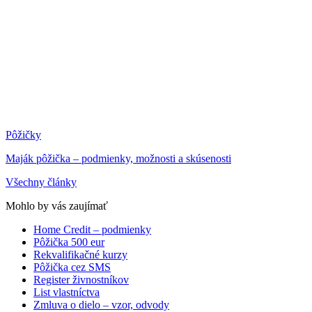
Pôžičky
Maják pôžička – podmienky, možnosti a skúsenosti
Všechny články
Mohlo by vás zaujímať
Home Credit – podmienky
Pôžička 500 eur
Rekvalifikačné kurzy
Pôžička cez SMS
Register živnostníkov
List vlastníctva
Zmluva o dielo – vzor, odvody