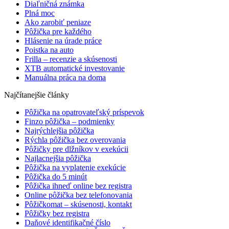
Diaľničná známka
Plná moc
Ako zarobiť peniaze
Pôžička pre každého
Hlásenie na úrade práce
Poistka na auto
Frilla – recenzie a skúsenosti
XTB automatické investovanie
Manuálna práca na doma
Najčítanejšie články
Pôžička na opatrovateľský príspevok
Finzo pôžička – podmienky
Najrýchlejšia pôžička
Rýchla pôžička bez overovania
Pôžičky pre dlžníkov v exekúcii
Najlacnejšia pôžička
Pôžička na vyplatenie exekúcie
Pôžička do 5 minút
Pôžička ihneď online bez registra
Online pôžička bez telefonovania
Pôžičkomat – skúsenosti, kontakt
Pôžičky bez registra
Daňové identifikačné číslo