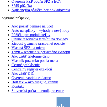
Overenie PZP podľa ŠPZ a EČV
SMS pôžička
Najlacnejšia pôžička bez dokladovania
Vybrané príspevky
Ako poslať peniaze na účet
Auto na splátky – výhody a nevýhody
Pôžička pre podnikateľov
Online rezervácia termínu na doklady
Žiadosť o zmenu pracovnej pozície
Vlastná ŠPZ na mieru
Temu – recenzia superlacného e-shopu
Ako zistiť telefónne číslo
Vlastník pozemku podľa mena
Čestné prehlásenie
Centrálny register exekúcií
Ako zistiť DIČ
Overenie vozidla zadarmo
Bolt taxi – ako funguje, cenník
Kontakt
Slovenská pošta – cenník, recenzie