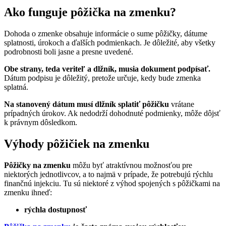
Ako funguje pôžička na zmenku?
Dohoda o zmenke obsahuje informácie o sume pôžičky, dátume
splatnosti, úrokoch a ďalších podmienkach. Je dôležité, aby všetky
podrobnosti boli jasne a presne uvedené.
Obe strany, teda veriteľ a dlžník, musia dokument podpísať.
Dátum podpisu je dôležitý, pretože určuje, kedy bude zmenka
splatná.
Na stanovený dátum musí dlžník splatiť pôžičku
vrátane
prípadných úrokov. Ak nedodrží dohodnuté podmienky, môže dôjsť
k právnym dôsledkom.
Výhody pôžičiek na zmenku
Pôžičky na zmenku
môžu byť atraktívnou možnosťou pre
niektorých jednotlivcov, a to najmä v prípade, že potrebujú rýchlu
finančnú injekciu. Tu sú niektoré z výhod spojených s pôžičkami na
zmenku ihneď:
rýchla dostupnosť