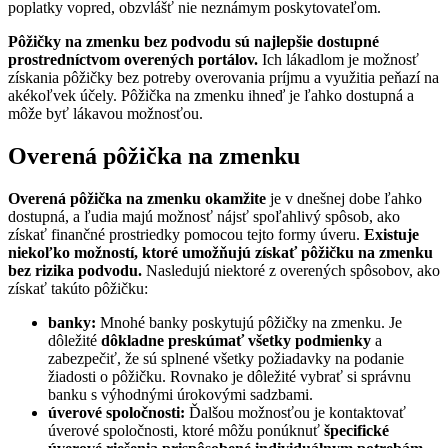
poplatky vopred, obzvlášť nie neznámym poskytovateľom.
Pôžičky na zmenku bez podvodu sú najlepšie dostupné
prostredníctvom overených portálov.
Ich lákadlom je možnosť
získania pôžičky bez potreby overovania príjmu a využitia peňazí na
akékoľvek účely. Pôžička na zmenku ihneď je ľahko dostupná a
môže byť lákavou možnosťou.
Overená pôžička na zmenku
Overená pôžička na zmenku okamžite
je v dnešnej dobe ľahko
dostupná, a ľudia majú možnosť nájsť spoľahlivý spôsob, ako
získať finančné prostriedky pomocou tejto formy úveru.
Existuje
niekoľko možností, ktoré umožňujú získať pôžičku na zmenku
bez rizika podvodu.
Nasledujú niektoré z overených spôsobov, ako
získať takúto pôžičku:
banky:
Mnohé banky poskytujú pôžičky na zmenku. Je
dôležité
dôkladne preskúmať všetky podmienky
a
zabezpečiť, že sú splnené všetky požiadavky na podanie
žiadosti o pôžičku. Rovnako je dôležité vybrať si správnu
banku s výhodnými úrokovými sadzbami.
úverové spoločnosti:
Ďalšou možnosťou je kontaktovať
úverové spoločnosti, ktoré môžu ponúknuť
špecifické