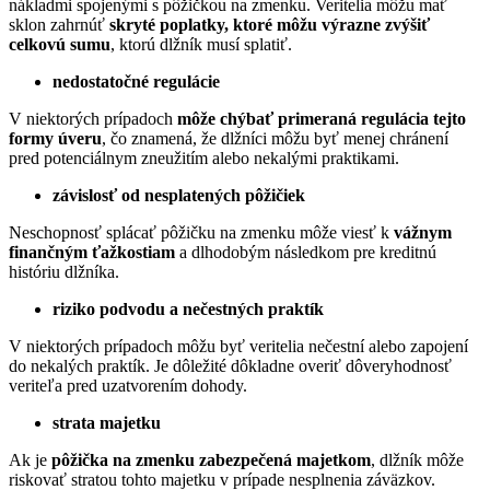
nákladmi spojenými s pôžičkou na zmenku. Veritelia môžu mať
sklon zahrnúť
skryté poplatky, ktoré môžu výrazne zvýšiť
celkovú sumu
, ktorú dlžník musí splatiť.
nedostatočné regulácie
V niektorých prípadoch
môže chýbať primeraná regulácia tejto
formy úveru
, čo znamená, že dlžníci môžu byť menej chránení
pred potenciálnym zneužitím alebo nekalými praktikami.
závislosť od nesplatených pôžičiek
Neschopnosť splácať pôžičku na zmenku môže viesť k
vážnym
finančným ťažkostiam
a dlhodobým následkom pre kreditnú
históriu dlžníka.
riziko podvodu a nečestných praktík
V niektorých prípadoch môžu byť veritelia nečestní alebo zapojení
do nekalých praktík. Je dôležité dôkladne overiť dôveryhodnosť
veriteľa pred uzatvorením dohody.
strata majetku
Ak je
pôžička na zmenku zabezpečená majetkom
, dlžník môže
riskovať stratou tohto majetku v prípade nesplnenia záväzkov.