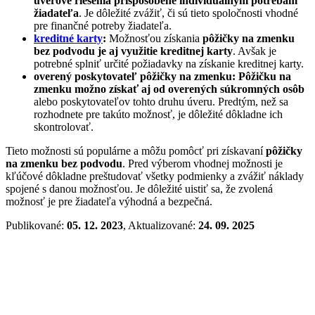
úverové riešenia prispôsobené individuálnym potrebám
žiadateľa
. Je dôležité zvážiť, či sú tieto spoločnosti vhodné
pre finančné potreby žiadateľa.
kreditné karty
:
Možnosťou získania
pôžičky na zmenku
bez podvodu je aj využitie kreditnej karty
. Avšak je
potrebné splniť určité požiadavky na získanie kreditnej karty.
overený poskytovateľ pôžičky na zmenku:
Pôžičku na
zmenku možno získať aj od overených súkromných osôb
alebo poskytovateľov tohto druhu úveru. Predtým, než sa
rozhodnete pre takúto možnosť, je dôležité dôkladne ich
skontrolovať.
Tieto možnosti sú populárne a môžu pomôcť pri získavaní
pôžičky
na zmenku bez podvodu
. Pred výberom vhodnej možnosti je
kľúčové dôkladne preštudovať všetky podmienky a zvážiť náklady
spojené s danou možnosťou. Je dôležité uistiť sa, že zvolená
možnosť je pre žiadateľa výhodná a bezpečná.
Publikované:
05. 12. 2023
, Aktualizované:
24. 09. 2025