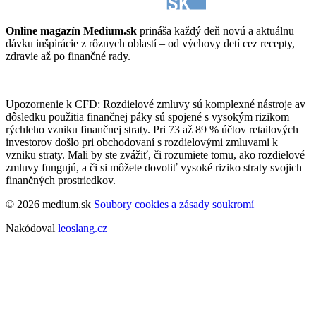
Online magazín Medium.sk
prináša každý deň novú a aktuálnu
dávku inšpirácie z rôznych oblastí – od výchovy detí cez recepty,
zdravie až po finančné rady.
Upozornenie k CFD: Rozdielové zmluvy sú komplexné nástroje av
dôsledku použitia finančnej páky sú spojené s vysokým rizikom
rýchleho vzniku finančnej straty. Pri 73 až 89 % účtov retailových
investorov došlo pri obchodovaní s rozdielovými zmluvami k
vzniku straty. Mali by ste zvážiť, či rozumiete tomu, ako rozdielové
zmluvy fungujú, a či si môžete dovoliť vysoké riziko straty svojich
finančných prostriedkov.
© 2026 medium.sk
Soubory cookies a zásady soukromí
Nakódoval
leoslang.cz