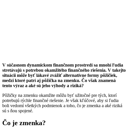
V súčasnom dynamickom finančnom prostredí sa mnohí ľudia
stretávajú s potrebou okamžitého finančného riešenia. V takejto
situácii môže byť lákavé zvážiť alternatívne formy pôžičiek,
medzi ktoré patrí aj pôžička na zmenku. Čo však znamená
tento výraz a aké sú jeho výhody a riziká?
Pôžičky na zmenku okamžite môžu byť užitočné pre tých, ktorí
potrebujú rýchle finančné riešenie. Je však kľúčové, aby si ľudia
boli vedomí všetkých podmienok a toho, čo je zmenka a aké riziká
sú s ňou spojené.
Čo je zmenka?