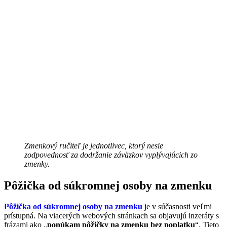
Zmenkový ručiteľ je jednotlivec, ktorý nesie
zodpovednosť za dodržanie záväzkov vyplývajúcich zo
zmenky.
Pôžička od súkromnej osoby na zmenku
Pôžička od súkromnej osoby na zmenku
je v súčasnosti veľmi
prístupná. Na viacerých webových stránkach sa objavujú inzeráty s
frázami ako „
ponúkam pôžičky na zmenku bez poplatku
“. Tieto