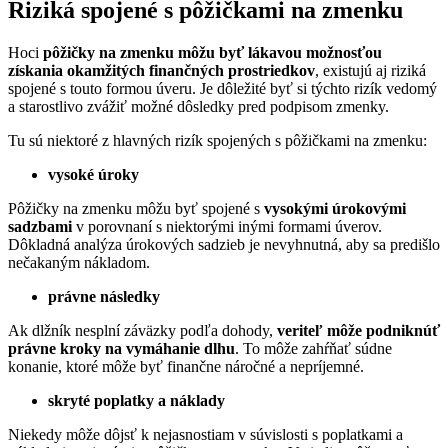
Riziká spojené s pôžičkami na zmenku
Hoci
pôžičky na zmenku môžu byť lákavou možnosťou
získania okamžitých finančných prostriedkov
, existujú aj riziká
spojené s touto formou úveru. Je dôležité byť si týchto rizík vedomý
a starostlivo zvážiť možné dôsledky pred podpisom zmenky.
Tu sú niektoré z hlavných rizík spojených s pôžičkami na zmenku:
vysoké úroky
Pôžičky na zmenku môžu byť spojené s
vysokými úrokovými
sadzbami
v porovnaní s niektorými inými formami úverov.
Dôkladná analýza úrokových sadzieb je nevyhnutná, aby sa predišlo
nečakaným nákladom.
právne následky
Ak dlžník nesplní záväzky podľa dohody,
veriteľ môže podniknúť
právne kroky na vymáhanie dlhu
. To môže zahŕňať súdne
konanie, ktoré môže byť finančne náročné a nepríjemné.
skryté poplatky a náklady
Niekedy môže dôjsť k nejasnostiam v súvislosti s poplatkami a