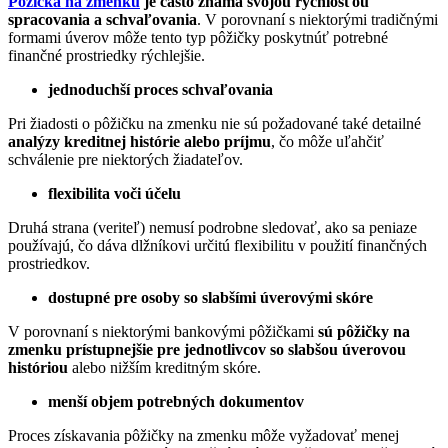
Pôžička na zmenku
je často známa svojou rýchlosťou
spracovania a schvaľovania
. V porovnaní s niektorými tradičnými
formami úverov môže tento typ pôžičky poskytnúť potrebné
finančné prostriedky rýchlejšie.
jednoduchší proces schvaľovania
Pri žiadosti o pôžičku na zmenku nie sú požadované také detailné
analýzy kreditnej histórie alebo príjmu
, čo môže uľahčiť
schválenie pre niektorých žiadateľov.
flexibilita voči účelu
Druhá strana (veriteľ) nemusí podrobne sledovať, ako sa peniaze
používajú, čo dáva dlžníkovi určitú flexibilitu v použití finančných
prostriedkov.
dostupné pre osoby so slabšími úverovými skóre
V porovnaní s niektorými bankovými pôžičkami
sú pôžičky na
zmenku prístupnejšie pre jednotlivcov so slabšou úverovou
históriou
alebo nižším kreditným skóre.
menší objem potrebných dokumentov
Proces získavania pôžičky na zmenku môže vyžadovať menej