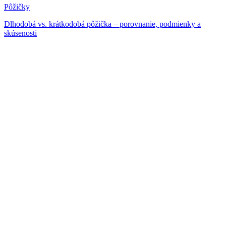
Pôžičky
Dlhodobá vs. krátkodobá pôžička – porovnanie, podmienky a
skúsenosti