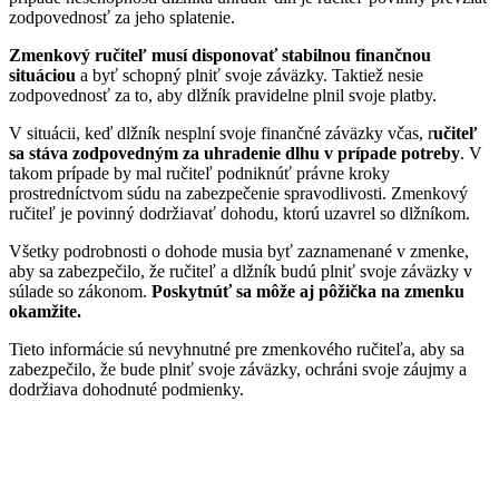
zodpovednosť za jeho splatenie.
Zmenkový ručiteľ musí disponovať stabilnou finančnou
situáciou
a byť schopný plniť svoje záväzky. Taktiež nesie
zodpovednosť za to, aby dlžník pravidelne plnil svoje platby.
V situácii, keď dlžník nesplní svoje finančné záväzky včas, r
učiteľ
sa stáva zodpovedným za uhradenie dlhu v prípade potreby
. V
takom prípade by mal ručiteľ podniknúť právne kroky
prostredníctvom súdu na zabezpečenie spravodlivosti. Zmenkový
ručiteľ je povinný dodržiavať dohodu, ktorú uzavrel so dlžníkom.
Všetky podrobnosti o dohode musia byť zaznamenané v zmenke,
aby sa zabezpečilo, že ručiteľ a dlžník budú plniť svoje záväzky v
súlade so zákonom.
Poskytnúť sa môže aj pôžička na zmenku
okamžite.
Tieto informácie sú nevyhnutné pre zmenkového ručiteľa, aby sa
zabezpečilo, že bude plniť svoje záväzky, ochráni svoje záujmy a
dodržiava dohodnuté podmienky.