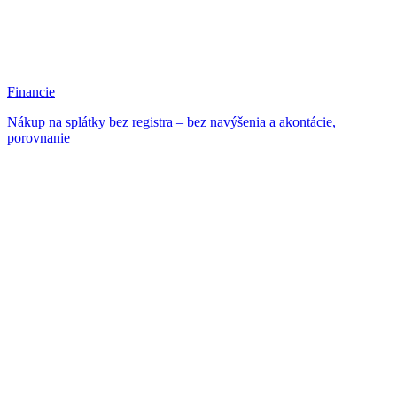
Financie
Nákup na splátky bez registra – bez navýšenia a akontácie,
porovnanie