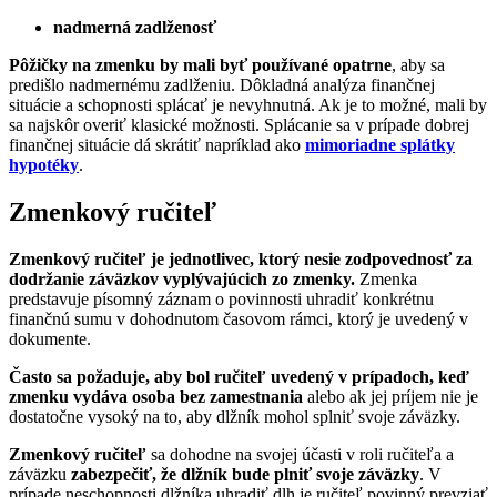
nadmerná zadlženosť
Pôžičky na zmenku by mali byť používané opatrne
, aby sa
predišlo nadmernému zadlženiu. Dôkladná analýza finančnej
situácie a schopnosti splácať je nevyhnutná. Ak je to možné, mali by
sa najskôr overiť klasické možnosti. Splácanie sa v prípade dobrej
finančnej situácie dá skrátiť napríklad ako
mimoriadne splátky
hypotéky
.
Zmenkový ručiteľ
Zmenkový ručiteľ je jednotlivec, ktorý nesie zodpovednosť za
dodržanie záväzkov vyplývajúcich zo zmenky.
Zmenka
predstavuje písomný záznam o povinnosti uhradiť konkrétnu
finančnú sumu v dohodnutom časovom rámci, ktorý je uvedený v
dokumente.
Často sa požaduje, aby bol ručiteľ uvedený v prípadoch, keď
zmenku vydáva osoba bez zamestnania
alebo ak jej príjem nie je
dostatočne vysoký na to, aby dlžník mohol splniť svoje záväzky.
Zmenkový ručiteľ
sa dohodne na svojej účasti v roli ručiteľa a
záväzku
zabezpečiť, že dlžník bude plniť svoje záväzky
. V
prípade neschopnosti dlžníka uhradiť dlh je ručiteľ povinný prevziať