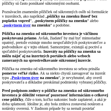
pôžičky sú často ponúkané súkromnými osobami.
Poznávacím znamením pôžičiek od súkromných osôb sú formulácie
v inzerátoch, ako napríklad „
pôžičky na zmenku ihneď bez
poplatku vopred
“, „
poskytnem pôžičky na zmenku
“ alebo
„
poskytnem úver
na zmenku
“ a podobne.
Pôžička na zmenku od súkromného investora je väčšinou
poskytovaná priamo
. Avšak, žiadateľ by mal byť mimoriadne
opatrný, pretože existuje mnoho nespoľahlivých poskytovateľov a
podvodníkov aj v tejto oblasti. Samozrejme, existujú aj poctiví a
spoľahliví poskytovatelia.
Inzeráty na pôžičky na zmenku sa
môžu nájsť aj na inzertných portáloch alebo weboch
zameraných na sprostredkovanie súkromnej inzercie
.
Pôžička na zmenku od súkromného investora so sebou prináša
pomerne veľké riziko
. Ak sa niekto chystá zareagovať na inzerát
typu „
Poskytnem úver
na zmenku
“, je nevyhnutné, aby overil
poskytovateľa a dôkladne preskúmal podmienky vybranej pôžičky.
Pred podpisom zmluvy o pôžičke na zmenku od súkromného
investora je dôležité venovať pozornosť informáciám o celkovej
cene pôžičky
, čiže o tom, koľko nakoniec bude zaplatené, a aká je
doba splatnosti. Ideálne je, aby bola zmluva zostavená notárom a
notársky overená. V žiadnom prípade by sa nemali posielať