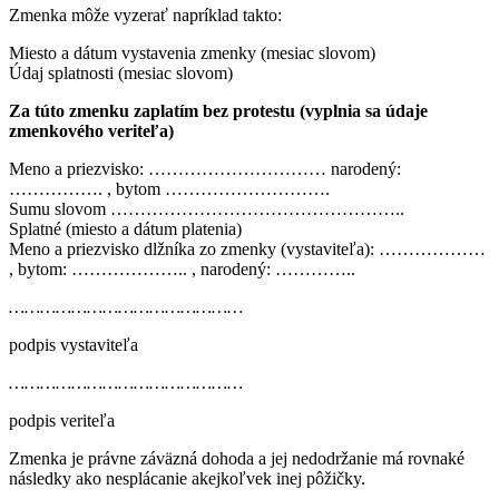
Zmenka môže vyzerať napríklad takto:
Miesto a dátum vystavenia zmenky (mesiac slovom)
Údaj splatnosti (mesiac slovom)
Za túto zmenku zaplatím
bez protestu (vyplnia sa údaje
zmenkového veriteľa)
Meno a priezvisko: ………………………… narodený:
……………. , bytom ……………………….
Sumu slovom …………………………………………..
Splatné (miesto a dátum platenia)
Meno a priezvisko dlžníka zo zmenky (vystaviteľa): ………………
, bytom: ……………….. , narodený: …………..
………………………………………
podpis vystaviteľa
………………………………………
podpis veriteľa
Zmenka je právne záväzná dohoda a jej nedodržanie má rovnaké
následky ako nesplácanie akejkoľvek inej pôžičky.