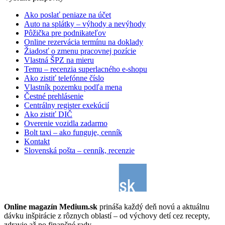
Ako poslať peniaze na účet
Auto na splátky – výhody a nevýhody
Pôžička pre podnikateľov
Online rezervácia termínu na doklady
Žiadosť o zmenu pracovnej pozície
Vlastná ŠPZ na mieru
Temu – recenzia superlacného e-shopu
Ako zistiť telefónne číslo
Vlastník pozemku podľa mena
Čestné prehlásenie
Centrálny register exekúcií
Ako zistiť DIČ
Overenie vozidla zadarmo
Bolt taxi – ako funguje, cenník
Kontakt
Slovenská pošta – cenník, recenzie
Online magazín Medium.sk
prináša každý deň novú a aktuálnu
dávku inšpirácie z rôznych oblastí – od výchovy detí cez recepty,
zdravie až po finančné rady.