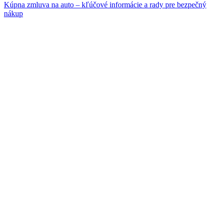
Kúpna zmluva na auto – kľúčové informácie a rady pre bezpečný
nákup