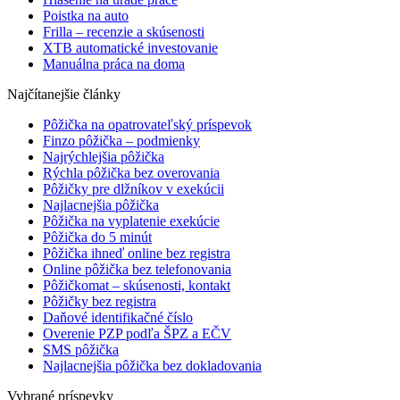
Poistka na auto
Frilla – recenzie a skúsenosti
XTB automatické investovanie
Manuálna práca na doma
Najčítanejšie články
Pôžička na opatrovateľský príspevok
Finzo pôžička – podmienky
Najrýchlejšia pôžička
Rýchla pôžička bez overovania
Pôžičky pre dlžníkov v exekúcii
Najlacnejšia pôžička
Pôžička na vyplatenie exekúcie
Pôžička do 5 minút
Pôžička ihneď online bez registra
Online pôžička bez telefonovania
Pôžičkomat – skúsenosti, kontakt
Pôžičky bez registra
Daňové identifikačné číslo
Overenie PZP podľa ŠPZ a EČV
SMS pôžička
Najlacnejšia pôžička bez dokladovania
Vybrané príspevky