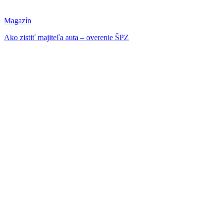
Magazín
Ako zistiť majiteľa auta – overenie ŠPZ