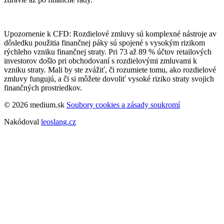
Upozornenie k CFD: Rozdielové zmluvy sú komplexné nástroje av
dôsledku použitia finančnej páky sú spojené s vysokým rizikom
rýchleho vzniku finančnej straty. Pri 73 až 89 % účtov retailových
investorov došlo pri obchodovaní s rozdielovými zmluvami k
vzniku straty. Mali by ste zvážiť, či rozumiete tomu, ako rozdielové
zmluvy fungujú, a či si môžete dovoliť vysoké riziko straty svojich
finančných prostriedkov.
© 2026 medium.sk
Soubory cookies a zásady soukromí
Nakódoval
leoslang.cz