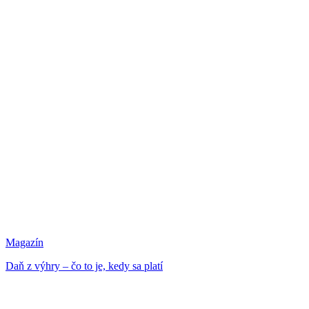
Magazín
Daň z výhry – čo to je, kedy sa platí