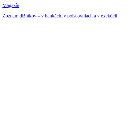
Magazín
Zoznam dlžníkov – v bankách, v poisťovniach a v exekúcii