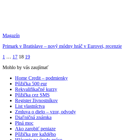
Magazín
Primark v Bratislave – nový módny hráč v Eurovei, recenzie
1
…
17
18
19
Mohlo by vás zaujímať
Home Credit – podmienky
Pôžička 500 eur
Rekvalifikačné kurzy
Pôžička cez SMS
Register živnostníkov
List vlastníctva
Zmluva o dielo – vzor, odvody
Diaľničná známka
Plná moc
Ako zarobiť peniaze
Pôžička pre každého
Hlásenie na úrade práce